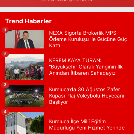
Gültepe Hayat Eczanesi
Ortabayır Mahallesi, Talatpaşa Caddesi, No:123 A Gültepe
Trend Haberler
Kağıthane İstanbul
1
NEXA Sigorta Brokerlik MPS
0 (212) 270 59 75
Yol Tarifi Al
Ödeme Kuruluşu ile Gücüne Güç
Kattı
Gültepe Hayat Eczanesi
2
Ortabayır Mahallesi, Talatpaşa Caddesi, No:123 A Gültepe
KEREM KAYA TURAN:
Kağıthane İstanbul
“Büyükşehir Olarak Yangının İlk
0 (212) 270 59 75
Yol Tarifi Al
Anından İtibaren Sahadayız”
Gedikpaşa Eczanesi
3
Kumluca’da 30 Ağustos Zafer
Mimar Hayrettin Mahallesi, Gedikpaşa Caddesi No:16 C Beyazıt
Kupası Plaj Voleybolu Heyecanı
Fatih İstanbul
Başlıyor
0 (212) 516 31 72
Yol Tarifi Al
4
Kumluca İlçe Millî Eğitim
Kasımpaşa Eczanesi
Müdürlüğü Yeni Hizmet Yerinde
Yahya Kahya Mahallesi, Kasımpaşa Bostanı Sokak No:18 A