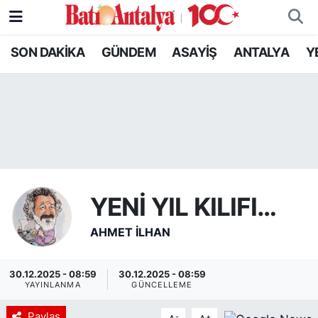
SON DAKİKA
GÜNDEM
ASAYİŞ
ANTALYA
Y
SON DAKİKA
Nöbetçi Eczaneler
GÜNDEM
Hava Durumu
ASAYİŞ
Trafik Durumu
ANTALYA
Süper Lig Puan Durumu ve Fikstür
YEREL GÜNDEM
Tüm Manşetler
YENİ YIL KILIFI…
AHMET İLHAN
RESMİ İLANLAR
Son Dakika Haberleri
EKONOMİ
Haber Arşivi
30.12.2025 - 08:59
30.12.2025 - 08:59
YAYINLANMA
GÜNCELLEME
Paylaş
-
+