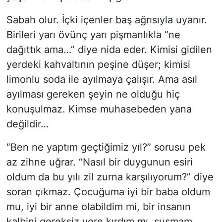
Sabah olur. İçki içenler baş ağrısıyla uyanır.
Birileri yarı övünç yarı pişmanlıkla “ne
dağıttık ama…” diye nida eder. Kimisi gidilen
yerdeki kahvaltının peşine düşer; kimisi
limonlu soda ile ayılmaya çalışır. Ama asıl
ayılması gereken şeyin ne olduğu hiç
konuşulmaz. Kimse muhasebeden yana
değildir…
“Ben ne yaptım geçtiğimiz yıl?” sorusu pek
az zihne uğrar. “Nasıl bir duygunun esiri
oldum da bu yılı zil zurna karşılıyorum?” diye
soran çıkmaz. Çocuğuma iyi bir baba oldum
mu, iyi bir anne olabildim mi, bir insanın
kalbini gereksiz yere kırdım mı, susmam