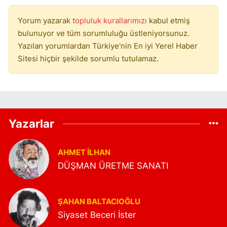
Yorum yazarak
topluluk kurallarımızı
kabul etmiş
bulunuyor ve tüm sorumluluğu üstleniyorsunuz.
Yazılan yorumlardan Türkiye'nin En iyi Yerel Haber
Sitesi hiçbir şekilde sorumlu tutulamaz.
Yazarlar
AHMET İLHAN
DÜŞMAN ÜRETME SANATI
ŞAHAN BALTACIOĞLU
Siyaset Beceri İster