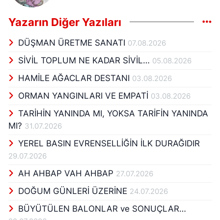
Yazarın Diğer Yazıları
DÜŞMAN ÜRETME SANATI
07.08.2026
SİVİL TOPLUM NE KADAR SİVİL…
05.08.2026
HAMİLE AĞACLAR DESTANI
03.08.2026
ORMAN YANGINLARI VE EMPATİ
03.08.2026
TARİHİN YANINDA MI, YOKSA TARİFİN YANINDA
MI?
31.07.2026
YEREL BASIN EVRENSELLİĞİN İLK DURAĞIDIR
29.07.2026
AH AHBAP VAH AHBAP
27.07.2026
DOĞUM GÜNLERİ ÜZERİNE
24.07.2026
BÜYÜTÜLEN BALONLAR ve SONUÇLAR…