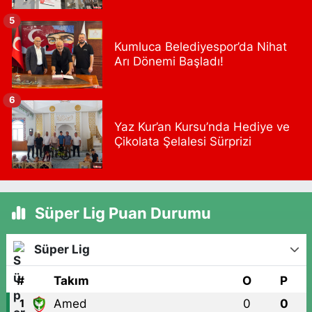
Kasımpaşa Beyoğlu İstanbul
5
0 (212) 253 77 44
Yol Tarifi Al
Kumluca Belediyespor’da Nihat
3.İstanbul Eczanesi
Arı Dönemi Başladı!
Başakşehir Mahallesi, Gazi Mustafa Kemal Bulvarı, 3.İstanbul Moda
Evleri No:7AO Başakşehir İstanbul
6
0 (212) 813 66 13
Yol Tarifi Al
Yaz Kur’an Kursu’nda Hediye ve
Çikolata Şelalesi Sürprizi
Papatya Eczanesi
Petroliş Mahallesi, Nirengi Sokak No:11 A Kartal İstanbul
0 (216) 755 14 15
Yol Tarifi Al
Süper Lig Puan Durumu
Osman Eczanesi
Osmanağa Mahallesi, Kuşdili Caddesi No:55 A Kadıköy İstanbul
Süper Lig
0 (216) 784 30 99
Yol Tarifi Al
#
Takım
O
P
Burcu Eczanesi
Amed
0
0
1