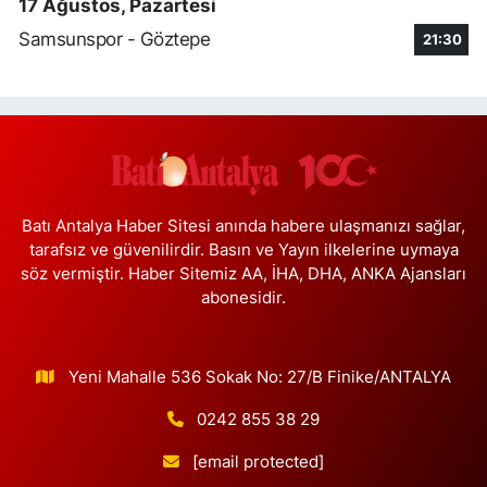
17 Ağustos, Pazartesi
Samsunspor - Göztepe
21:30
Üsküdar Çarşı Eczanesi
Mimar Sinan Mahallesi, Otopark Arkası Sokak No:16 B Üsküdar
İstanbul
0 (216) 310 59 23
Yol Tarifi Al
Ürün Eczanesi
Hamidiye Mahallesi, Şener Sokak No:28 A Çekmeköy İstanbul
Batı Antalya Haber Sitesi anında habere ulaşmanızı sağlar,
0 (216) 652 25 24
Yol Tarifi Al
tarafsız ve güvenilirdir. Basın ve Yayın ilkelerine uymaya
söz vermiştir. Haber Sitemiz AA, İHA, DHA, ANKA Ajansları
abonesidir.
Ayda Eczanesi
Hamidiye Mahallesi, Cendere Caddesi No:85-6B Kağıthane
İstanbul
Yeni Mahalle 536 Sokak No: 27/B Finike/ANTALYA
0 (212) 924 95 90
Yol Tarifi Al
0242 855 38 29
Doğapark Eczanesi
[email protected]
Sahrayıcedit Mahallesi, Halk Sokak No:8 A-B Sahrayıcedit Kadıköy
İstanbul