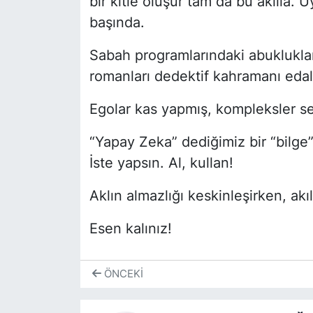
bir kitle oluşur tam da bu akılla. 
başında.
Sabah programlarındaki abukluklar
romanları dedektif kahramanı edal
Egolar kas yapmış, kompleksler s
“Yapay Zeka” dediğimiz bir “bilge”
İste yapsın. Al, kullan!
Aklın almazlığı keskinleşirken, akı
Esen kalınız!
ÖNCEKI