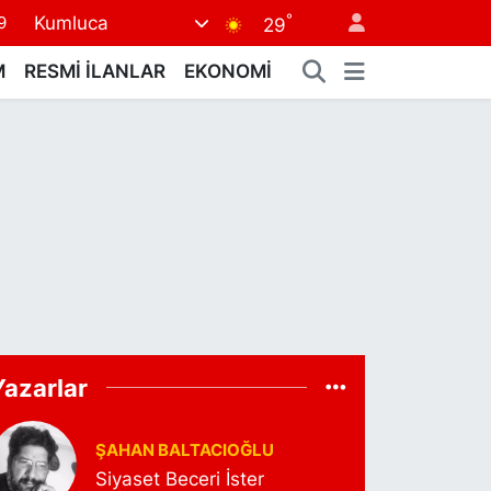
9
°
Kumluca
29
6
M
RESMİ İLANLAR
EKONOMİ
2
2
2
8
Yazarlar
ŞAHAN BALTACIOĞLU
Siyaset Beceri İster