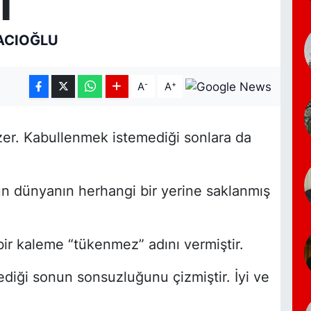
l
ACIOĞLU
-
+
A
A
çizer. Kabullenmek istemediği sonlara da
un dünyanın herhangi bir yerine saklanmış
i bir kaleme “tükenmez” adını vermiştir.
diği sonun sonsuzluğunu çizmiştir. İyi ve