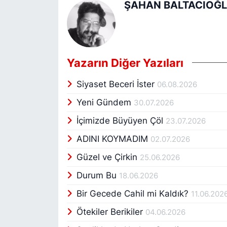
ŞAHAN BALTACIOĞ
Yazarın Diğer Yazıları
Siyaset Beceri İster
06.08.2026
Yeni Gündem
30.07.2026
İçimizde Büyüyen Çöl
23.07.2026
ADINI KOYMADIM
02.07.2026
Güzel ve Çirkin
25.06.2026
Durum Bu
18.06.2026
Bir Gecede Cahil mi Kaldık?
11.06.202
Ötekiler Berikiler
04.06.2026