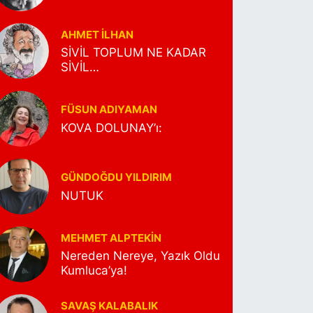
AHMET İLHAN
SİVİL TOPLUM NE KADAR
SİVİL…
FÜSUN ADIYAMAN
KOVA DOLUNAY’ı:
GÜNDOĞDU YILDIRIM
NUTUK
MEHMET ALPTEKİN
Nereden Nereye, Yazık Oldu
Kumluca’ya!
SAVAŞ KALABALIK