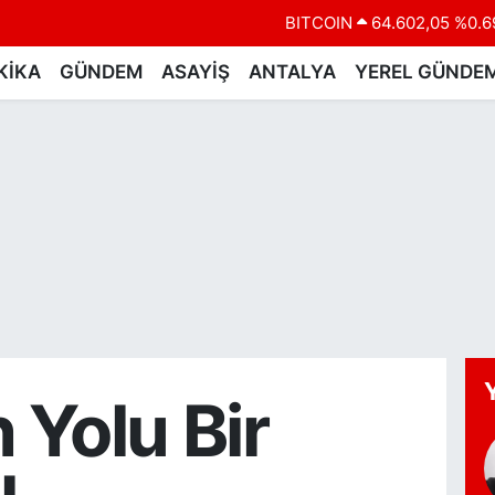
BITCOIN
64.602,05
%0.6
DOLAR
47,6006
%0.0
KİKA
GÜNDEM
ASAYİŞ
ANTALYA
YEREL GÜNDE
EURO
55,0250
%0.0
STERLİN
64,2398
%0.
GRAM ALTIN
6513.94
%0.3
BİST100
13.768
%4
n Yolu Bir