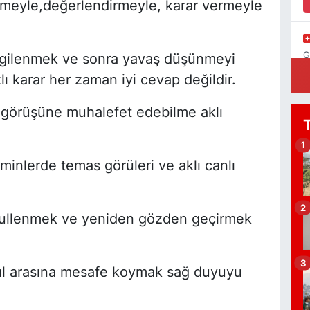
meyle,değerlendirmeyle, karar vermeyle
G
lgilenmek ve sonra yavaş düşünmeyi
N
lı karar her zaman iyi cevap değildir.
 görüşüne muhalefet edebilme aklı
K
1
eminlerde temas görüleri ve aklı canlı
2
abullenmek ve yeniden gözden geçirmek
A
Ç
a
(
3
g
ıl arasına mesafe koymak sağ duyuyu