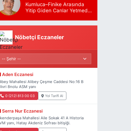
Kumluca–Finike Arasında
Yitip Giden Canlar Yetmedi
mi?
Nöbetçi Eczaneler
Aden Eczanesi
libey Mahallesi Alibey Çeşme Caddesi No:16 B
ilivri 8nolu ASM yanı
0 (212) 813 00 03
Yol Tarifi Al
Serra Nur Eczanesi
skenderpaşa Mahallesi Aile Sokak 41 A Historia
VM yanı, Hatay Akdeniz Sofrası bitişiği.