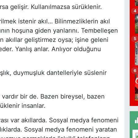
ırsa gelişir. Kullanılmazsa sürüklenir.
4
H
O
mek istenir akıl… Bilinmezliklerin akıl
ının hoşuna giden yanlarını. Tembelleşen
 akıllar geliştirmez oysa; işine geleni
5
der. Yanlış anlar. Anlıyor olduğunu
A
B
G
6
lık, duymuşluk dantelleriyle süslenir
A
 vardır bir de. Bazen bireysel, bazen
C
üklenir insanlar.
B
İ
sı var akıllarda. Sosyal medya fenomeni
zlıklarda. Sosyal medya fenomeni yaratan