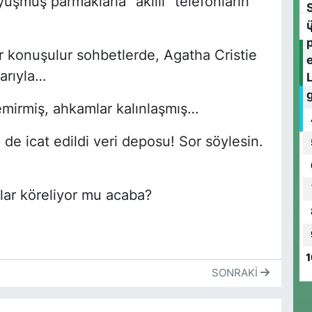
Uyuşmuş parmaklarla “akıllı” telefonların
T
T
k
 konuşulur sohbetlerde, Agatha Cristie
arıyla…
emirmiş, ahkamlar kalınlaşmış…
C
K
M
 de icat edildi veri deposu! Sor söylesin.
Y
llar köreliyor mu acaba?
K
d
1
SONRAKI
Y