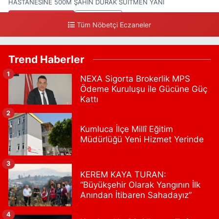
HASTANESİNE 500M ŞAHİN DURAK SUITMEN YANI
0 (212) 552 25 29
Yol Tarifi Al
Tüm Nöbetçi Eczaneler
Tuna Tillo Eczanesi
Akşemsettin Mahallesi Akdeniz Caddesi No:12 A
Trend Haberler
41.01948179055185, 28.946705949073934
1
NEXA Sigorta Brokerlik MPS
0 (212) 635 03 83
Yol Tarifi Al
Ödeme Kuruluşu ile Gücüne Güç
Kattı
Tersane İstanbul Eczanesi
2
Camiikebir Mahallesi Taşkızak Tersanesi Caddesi 6 6B Tersane
İstanbul içerisi ama yol üzerinde
Kumluca İlçe Millî Eğitim
Müdürlüğü Yeni Hizmet Yerinde
0 (533) 395 65 65
Yol Tarifi Al
Nuh Eczanesi
3
KEREM KAYA TURAN:
Fetih Mahallesi Hicazkar (Örnek Mah) Sokak Bağkur Sitesi No:10
“Büyükşehir Olarak Yangının İlk
1A
Anından İtibaren Sahadayız”
0 (216) 324 46 96
Yol Tarifi Al
4