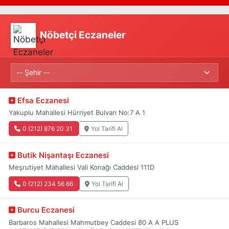
Nöbetçi Eczaneler
Efsa Eczanesi
Yakuplu Mahallesi Hürriyet Bulvarı No:7 A 1
0 (212) 876 20 31
Yol Tarifi Al
Butik Nişantaşı Eczanesi
Meşrutiyet Mahallesi Vali Konağı Caddesi 111D
0 (212) 234 56 66
Yol Tarifi Al
Burcu Eczanesi
Barbaros Mahallesi Mahmutbey Caddesi 80 A A PLUS