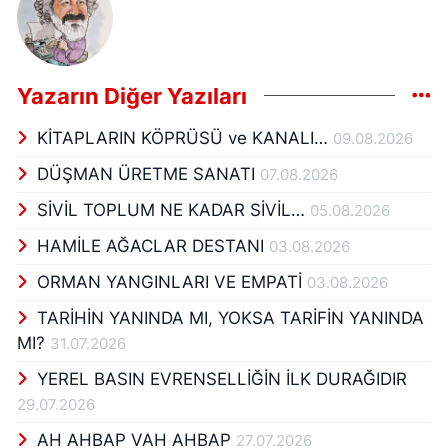
Yazarın Diğer Yazıları
KİTAPLARIN KÖPRÜSÜ ve KANALI…
09.08.2026
DÜŞMAN ÜRETME SANATI
07.08.2026
SİVİL TOPLUM NE KADAR SİVİL…
05.08.2026
HAMİLE AĞACLAR DESTANI
03.08.2026
ORMAN YANGINLARI VE EMPATİ
03.08.2026
TARİHİN YANINDA MI, YOKSA TARİFİN YANINDA
MI?
31.07.2026
YEREL BASIN EVRENSELLİĞİN İLK DURAĞIDIR
29.07.2026
AH AHBAP VAH AHBAP
27.07.2026