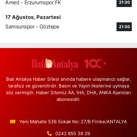
Amed - Erzurumspor FK
21:30
Zübeyde Hanım Mahallesi 1280. Sokak No:10 ESKİ KARAKOL
YAKINI - ESKİ PTT YANI ZÜBEYDE HANIM AİLE SAĞLIĞI MERKEZİ
KARŞISI
17 Ağustos, Pazartesi
0 (212) 419 24 18
Yol Tarifi Al
Samsunspor - Göztepe
21:30
Pera Eczanesi
Mimar Sinan Mahallesi Selçukhan Caddesi 267A MİMAR SİNAN
SAĞLIK OCAĞI YANI,SELÇUKHAN CADDE ÜZERİ,AYTOP GIDA
ARKA ÇIKIŞ KAPIDAN AŞAĞI YOLDA
0 (216) 755 01 02
Yol Tarifi Al
Batı Antalya Haber Sitesi anında habere ulaşmanızı sağlar,
Kağıthane Sağlık Eczanesi
tarafsız ve güvenilirdir. Basın ve Yayın ilkelerine uymaya
Nurtepe Mahallesi Şehit Mustafa Burcu Caddesi 27A
söz vermiştir. Haber Sitemiz AA, İHA, DHA, ANKA Ajansları
abonesidir.
0 (212) 243 17 77
Yol Tarifi Al
Çağdaş Eczanesi
Yeni Mahalle 536 Sokak No: 27/B Finike/ANTALYA
Yeni Mahallesi 7053. Sokak 23 B KİPTAŞ 2 KONUTLARI BİM YANI
0 (212) 302 40 49
Yol Tarifi Al
0242 855 38 29