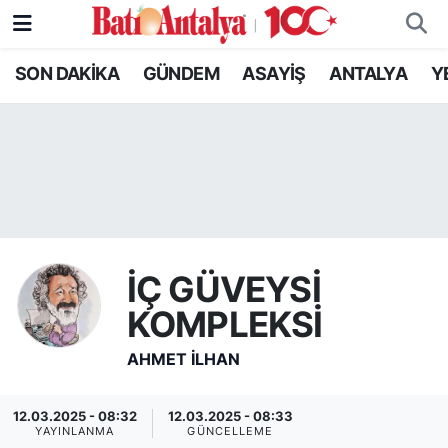
SON DAKİKA
GÜNDEM
ASAYİŞ
ANTALYA
Y
SON DAKİKA
Nöbetçi Eczaneler
GÜNDEM
Hava Durumu
ASAYİŞ
Trafik Durumu
ANTALYA
Süper Lig Puan Durumu ve Fikstür
İÇ GÜVEYSİ
YEREL GÜNDEM
Tüm Manşetler
KOMPLEKSİ
RESMİ İLANLAR
Son Dakika Haberleri
AHMET İLHAN
EKONOMİ
Haber Arşivi
12.03.2025 - 08:32
12.03.2025 - 08:33
YAYINLANMA
GÜNCELLEME