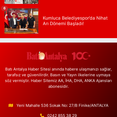
6
Portakal Eczanesi
Kumluca Belediyespor’da Nihat
Anadolu Mahallesi Necip Fazıl Caddesi 58 A 2. CAMİNİN (YEŞİL
Arı Dönemi Başladı!
CAMİ) 100 METRE İLERİSİ- BAKLAVACI ŞEMSETTİN SIRASINDA-
ŞİRİNDEREYE İNEN YOL ÜZERİ
0 (212) 813 75 49
Yol Tarifi Al
Handan Eczanesi
Tokatköy Mahallesi Sultan Aziz Caddesi No:76 A Tokatköy Merkez
Camii Karşısında (yuşa yolu durağı karşısında)
Batı Antalya Haber Sitesi anında habere ulaşmanızı sağlar,
0 (216) 323 10 75
Yol Tarifi Al
tarafsız ve güvenilirdir. Basın ve Yayın ilkelerine uymaya
söz vermiştir. Haber Sitemiz AA, İHA, DHA, ANKA Ajansları
Kameroğlu Botanik Eczanesi
abonesidir.
Cumhuriyet Mahallesi Nadir Sokak 2E 12 KAMEROĞLU
METROHOME SİTESİ ALTI, BONVENO MARKET YANI-METROBÜS
CUMHURİYET DURAĞI YAKINI
Yeni Mahalle 536 Sokak No: 27/B Finike/ANTALYA
0 (212) 806 15 56
Yol Tarifi Al
0242 855 38 29