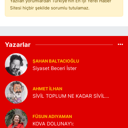
Yazılan yorumlardan Türkiye'nin En iyi Yerel Haber
Sitesi hiçbir şekilde sorumlu tutulamaz.
Yazarlar
ŞAHAN BALTACIOĞLU
Siyaset Beceri İster
AHMET İLHAN
SİVİL TOPLUM NE KADAR SİVİL…
FÜSUN ADIYAMAN
KOVA DOLUNAY’ı: