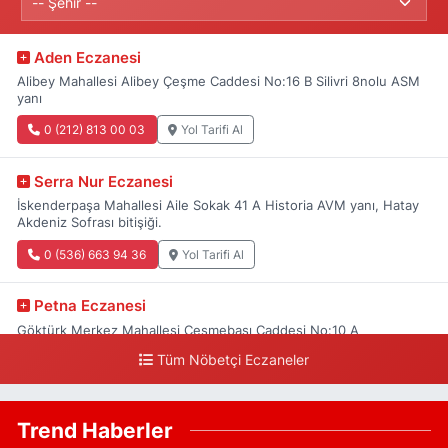
Aden Eczanesi
Alibey Mahallesi Alibey Çeşme Caddesi No:16 B Silivri 8nolu ASM
yanı
0 (212) 813 00 03
Yol Tarifi Al
Serra Nur Eczanesi
İskenderpaşa Mahallesi Aile Sokak 41 A Historia AVM yanı, Hatay
Akdeniz Sofrası bitişiği.
0 (536) 663 94 36
Yol Tarifi Al
Petna Eczanesi
Göktürk Merkez Mahallesi Çeşmebaşı Caddesi No:10 A
Tüm Nöbetçi Eczaneler
0 (212) 360 18 23
Yol Tarifi Al
Sacide Eczanesi
Trend Haberler
Karlıktepe Mahallesi Soğanlık Caddesi No:34 A