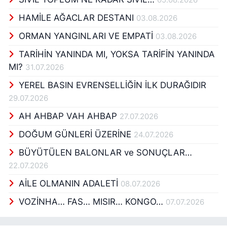
HAMİLE AĞACLAR DESTANI
03.08.2026
ORMAN YANGINLARI VE EMPATİ
03.08.2026
TARİHİN YANINDA MI, YOKSA TARİFİN YANINDA
MI?
31.07.2026
YEREL BASIN EVRENSELLİĞİN İLK DURAĞIDIR
29.07.2026
AH AHBAP VAH AHBAP
27.07.2026
DOĞUM GÜNLERİ ÜZERİNE
24.07.2026
BÜYÜTÜLEN BALONLAR ve SONUÇLAR…
22.07.2026
AİLE OLMANIN ADALETİ
08.07.2026
VOZİNHA… FAS… MISIR… KONGO…
07.07.2026