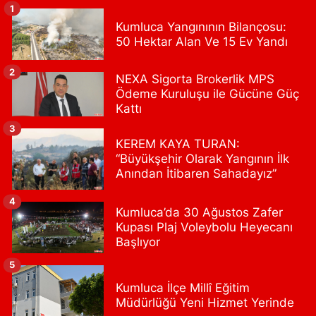
1
0 (216) 504 24 53
Yol Tarifi Al
Kumluca Yangınının Bilançosu:
50 Hektar Alan Ve 15 Ev Yandı
Bulvar Eczanesi
Ahmet Yesevi Mahallesi Abbas Medeni Sokak 17 A Çiftlik
2
NEXA Sigorta Brokerlik MPS
köprüsünü geçtikten sonra Harman Mobilya arkası, Tulumba
Ödeme Kuruluşu ile Gücüne Güç
mevki, ECZANELER BÖLGESİ (GÜNEŞ, BULVAR, ÇİĞDEM, DEVA
ECZANELERİ) eski gazi sağlık o
Kattı
0 (216) 208 59 51
Yol Tarifi Al
3
KEREM KAYA TURAN:
“Büyükşehir Olarak Yangının İlk
Halıcıoğlu Eczanesi
Anından İtibaren Sahadayız”
Halıcıoğlu Mahallesi Tunç Sokak 1 A Çıksalın,Alev Ofluoğlu Semt
Konağı yanı
4
Kumluca’da 30 Ağustos Zafer
0 (212) 369 45 49
Yol Tarifi Al
Kupası Plaj Voleybolu Heyecanı
Başlıyor
Anka Eczanesi
5
Acıbadem Mahallesi Acıbadem Caddesi 76 A İŞ BANKASI
KONUTLARINDAN KADIKÖY İSTİKAMETİNE GİDERKEN IŞIKLARI
Kumluca İlçe Millî Eğitim
GEÇİNCE SOLDA
Müdürlüğü Yeni Hizmet Yerinde
0 (216) 771 50 40
Yol Tarifi Al