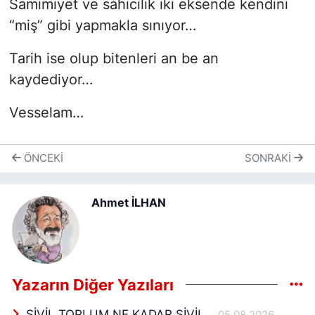
Samimiyet ve sahicilik iki eksende kendini
“miş” gibi yapmakla sınıyor…
Tarih ise olup bitenleri an be an
kaydediyor…
Vesselam…
ÖNCEKI
SONRAKI
Ahmet İLHAN
Yazarın Diğer Yazıları
SİVİL TOPLUM NE KADAR SİVİL…
05.08.2026