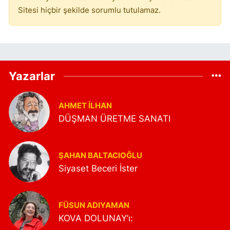
Sitesi hiçbir şekilde sorumlu tutulamaz.
Yazarlar
AHMET İLHAN
DÜŞMAN ÜRETME SANATI
ŞAHAN BALTACIOĞLU
Siyaset Beceri İster
FÜSUN ADIYAMAN
KOVA DOLUNAY’ı: