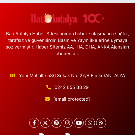
Burak Eczanesi
Cevizlik Mahallesi Kırmızı Şebboy Sokak 15 A UZMANLAR TIP
MERKEZİ YANI DERSHANELER SOKAĞI İSTANBUL CADDESİ AÇIK
OTOPARKIN SOKAĞI
Batı Antalya Haber Sitesi anında habere ulaşmanızı sağlar,
tarafsız ve güvenilirdir. Basın ve Yayın ilkelerine uymaya
0 (212) 583 28 03
Yol Tarifi Al
söz vermiştir. Haber Sitemiz AA, İHA, DHA, ANKA Ajansları
abonesidir.
Nida Eczanesi
İsmetpaşa Mahallesi 83. Sokak 52 B Piri Reis Sağlık Ocağı yanı,
KAPALI PAZAR PAZARI YANI
Yeni Mahalle 536 Sokak No: 27/B Finike/ANTALYA
0 (212) 924 49 68
Yol Tarifi Al
0242 855 38 29
Lotus Eczanesi
[email protected]
İnönü Mahallesi Halkalı Caddesi 206E AVRUPA KONUTLARI
ATAKENT 4 SİTESİ ALTI
0 (212) 999 94 72
Yol Tarifi Al
Erbay Eczanesi