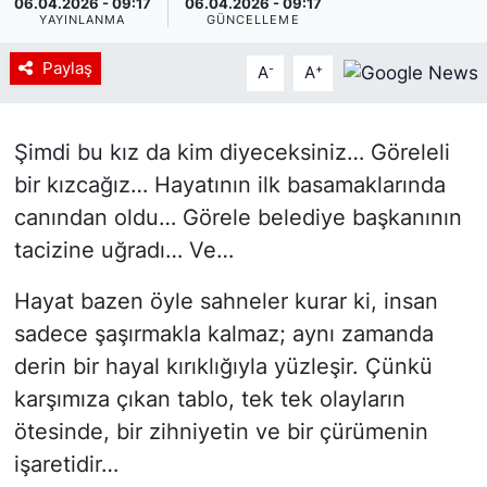
06.04.2026 - 09:17
06.04.2026 - 09:17
YAYINLANMA
GÜNCELLEME
Paylaş
-
+
A
A
Şimdi bu kız da kim diyeceksiniz… Göreleli
bir kızcağız… Hayatının ilk basamaklarında
canından oldu… Görele belediye başkanının
tacizine uğradı… Ve…
Hayat bazen öyle sahneler kurar ki, insan
sadece şaşırmakla kalmaz; aynı zamanda
derin bir hayal kırıklığıyla yüzleşir. Çünkü
karşımıza çıkan tablo, tek tek olayların
ötesinde, bir zihniyetin ve bir çürümenin
işaretidir…