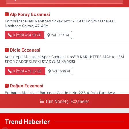
Alp Koray Eczanesi
Eğitim Mahallesi Nahitbey Sokak No:47-49 C Eğitim Mahallesi,
Nahitbey Sokak, 47-49c
0 (216) 414 19 74
Yol Tarifi Al
Dicle Eczanesi
Karlıktepe Mahallesi Spor Caddesi No:8 B KARLIKTEPE MAHALLESİ
SPOR CADDESİ,ESKİ STADYUM KARŞISI
0 (216) 473 37 80
Yol Tarifi Al
Doğan Eczanesi
Barbaros Mahallesi Barbaros Caddesi No:223 A Paladium AVM
aşağısı, Mersinli Ciğerci Apo ve 32. Noter arası
Tüm Nöbetçi Eczaneler
0 (216) 315 64 48
Yol Tarifi Al
Trend Haberler
Mali Eczanesi
Merkez Mahallesi Tüloğlu Sokak No:4 A REŞİTPAŞACADDESİ QNB