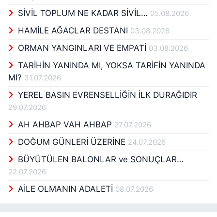
SİVİL TOPLUM NE KADAR SİVİL…
05.08.2026
HAMİLE AĞACLAR DESTANI
03.08.2026
ORMAN YANGINLARI VE EMPATİ
03.08.2026
TARİHİN YANINDA MI, YOKSA TARİFİN YANINDA
MI?
31.07.2026
YEREL BASIN EVRENSELLİĞİN İLK DURAĞIDIR
29.07.2026
AH AHBAP VAH AHBAP
27.07.2026
DOĞUM GÜNLERİ ÜZERİNE
24.07.2026
BÜYÜTÜLEN BALONLAR ve SONUÇLAR…
22.07.2026
AİLE OLMANIN ADALETİ
08.07.2026