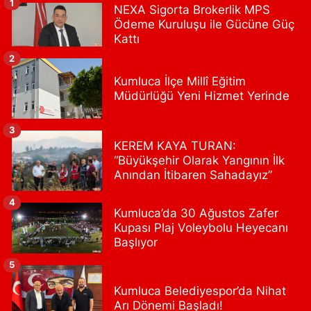
1
NEXA Sigorta Brokerlik MPS
BANK SOKAĞI REŞİTPAŞA DENİZKÖŞKLER SAĞLIK OCAĞI KARŞISI
Ödeme Kuruluşu ile Gücüne Güç
0 (532) 711 72 17
Yol Tarifi Al
Kattı
2
Boğaziçi Eczanesi
Kumluca İlçe Millî Eğitim
Mimar Sinan Mahallesi Dr. Fahri Atabey Caddesi No:19 A Üsküdar
Müdürlüğü Yeni Hizmet Yerinde
Hükümet Konağı'nın yanı.
0 (216) 201 10 00
Yol Tarifi Al
3
KEREM KAYA TURAN:
Işılay Eczanesi
“Büyükşehir Olarak Yangının İlk
Sahrayıcedit Mahallesi Cebesoy Sokak 29B
Anından İtibaren Sahadayız”
0 (216) 302 44 07
Yol Tarifi Al
4
Kumluca’da 30 Ağustos Zafer
Kupası Plaj Voleybolu Heyecanı
Selenyum Eczanesi
Başlıyor
Koşuyolu Mahallesi Alidede Sokak No:9,Z1 KOŞUYOLU MEDİPOL
HASTANESİ OTOPARKI YANI, KOŞUYOLU BEYZADE KÜNEFE YANI,
5
KOŞUYOLU SUZUKİ KARŞISI CADDE ÜZERİ
Kumluca Belediyespor’da Nihat
0 (216) 550 05 05
Yol Tarifi Al
Arı Dönemi Başladı!