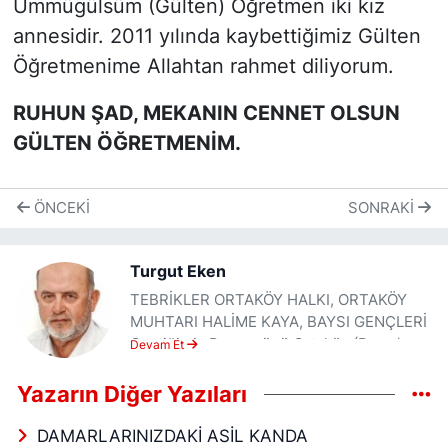
Ümmügülsüm (Gülten) Öğretmen iki kız
annesidir. 2011 yılında kaybettiğimiz Gülten
Öğretmenime Allahtan rahmet diliyorum.
RUHUN ŞAD, MEKANIN CENNET OLSUN
GÜLTEN ÖĞRETMENİM.
ÖNCEKI
SONRAKI
Turgut Eken
TEBRİKLER ORTAKÖY HALKI, ORTAKÖY
MUHTARI HALİME KAYA, BAYSI GENÇLERİ
Geçtiğimiz Pazar günü Ortaköy (Baysı)
Devam Et
Uluslararası BAYSIFEST Kültür Ve Sanat
Günleri Etkinliklerine katıldım. Bu yıl
Yazarın Diğer Yazıları
ikincisi düzenlenen etkinliğin geçen yıl
birincisine katılamadım. Bu yılda birinci
DAMARLARINIZDAKİ ASİL KANDA