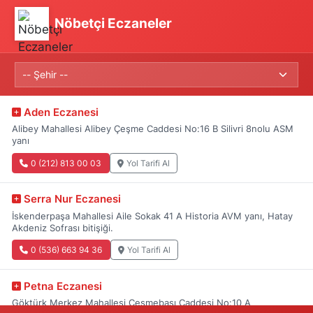
Nöbetçi Eczaneler
Aden Eczanesi
Alibey Mahallesi Alibey Çeşme Caddesi No:16 B Silivri 8nolu ASM
yanı
0 (212) 813 00 03
Yol Tarifi Al
Serra Nur Eczanesi
İskenderpaşa Mahallesi Aile Sokak 41 A Historia AVM yanı, Hatay
Akdeniz Sofrası bitişiği.
0 (536) 663 94 36
Yol Tarifi Al
Petna Eczanesi
Göktürk Merkez Mahallesi Çeşmebaşı Caddesi No:10 A