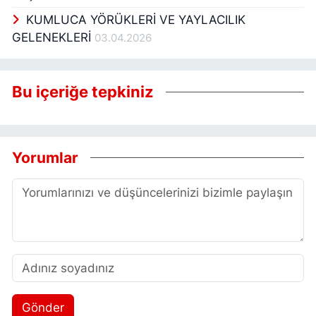
köyünde de kültürümüzü yaşatan böyle bir
KUMLUCA YÖRÜKLERİ VE YAYLACILIK
etkinlik yapıyorduk. Pandemi falan derken
GELENEKLERİ
03.04.2026
birkaç yıl yapılamadı. Bu yıl yeni
muhtarımız tekrar başlatmış. Haberim
olmadığı için gelemedim. Muhtarımı
Bu içeriğe tepkiniz
kutluyorum bu geleneği devam
ettirmesinden ötürü. Bir karacaörenli
olarak her zaman emirlerinde olduğumu
bilmelerini isterim. Beni de sahneye davet
ederek birkaç kelime etmemi istediler.
Yorumlar
Bende Eğitimde Baysı’nın geçmişine dayalı
biraz bir şeyler anlattım. 1914 yılında
Kumluca da kurulan 4 medreseden birinin
Baysıda olduğunu, Müderris Mehmet
Efendiden ve 60 öğrencisinden, 60
öğrencinin tamamının kurtuluş savaşına
katıldığını ve çoğunun şehit olduğunu
anlattım. Bundan sonra sıhhatim
elverdikçe bu etkinliklere katılacağım.
Gönder
İnşallah diğer köylerimize de örnek olur.