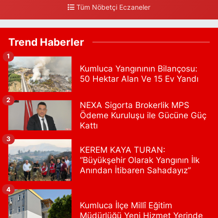
Tüm Nöbetçi Eczaneler
0 (212) 360 18 23
Yol Tarifi Al
Sacide Eczanesi
Trend Haberler
Karlıktepe Mahallesi Soğanlık Caddesi No:34 A
1
0 (216) 504 24 53
Yol Tarifi Al
Kumluca Yangınının Bilançosu:
50 Hektar Alan Ve 15 Ev Yandı
Bulvar Eczanesi
Ahmet Yesevi Mahallesi Abbas Medeni Sokak 17 A Çiftlik
2
NEXA Sigorta Brokerlik MPS
köprüsünü geçtikten sonra Harman Mobilya arkası, Tulumba
Ödeme Kuruluşu ile Gücüne Güç
mevki, ECZANELER BÖLGESİ (GÜNEŞ, BULVAR, ÇİĞDEM, DEVA
ECZANELERİ) eski gazi sağlık o
Kattı
0 (216) 208 59 51
Yol Tarifi Al
3
KEREM KAYA TURAN:
“Büyükşehir Olarak Yangının İlk
Halıcıoğlu Eczanesi
Anından İtibaren Sahadayız”
Halıcıoğlu Mahallesi Tunç Sokak 1 A Çıksalın,Alev Ofluoğlu Semt
Konağı yanı
4
0 (212) 369 45 49
Yol Tarifi Al
Kumluca İlçe Millî Eğitim
Müdürlüğü Yeni Hizmet Yerinde