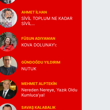
AHMET İLHAN
SİVİL TOPLUM NE KADAR
SİVİL…
FÜSUN ADIYAMAN
KOVA DOLUNAY’ı:
GÜNDOĞDU YILDIRIM
NUTUK
MEHMET ALPTEKİN
Nereden Nereye, Yazık Oldu
Kumluca’ya!
SAVAŞ KALABALIK