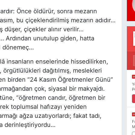
vardır: Önce öldürür, sonra mezarın
Kasım, bu çiçeklendirilmiş mezarın adıdır…
 düşer, çiçekler alınır verilir…
… Ardından unutulup giden, hatta
sel dönemeç…
â insanların enselerinde hissedilirken,
örgütlülükleri dağıtılmış, meslekleri
lırken birden “24 Kasım Öğretmenler Günü”
Y
r armağandan çok, siyasal bir makyajdı.
P
tüne, “öğretmen candır, öğretmen bir
rek toplumsal hafızayı yeniden
rmağı ağza uzatıyorlardı; fakat tadı,
F
a derinleştiriyordu…
M