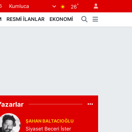
6
°
Kumluca
26
5
M
RESMİ İLANLAR
EKONOMİ
8
2
9
0
Yazarlar
ŞAHAN BALTACIOĞLU
Siyaset Beceri İster