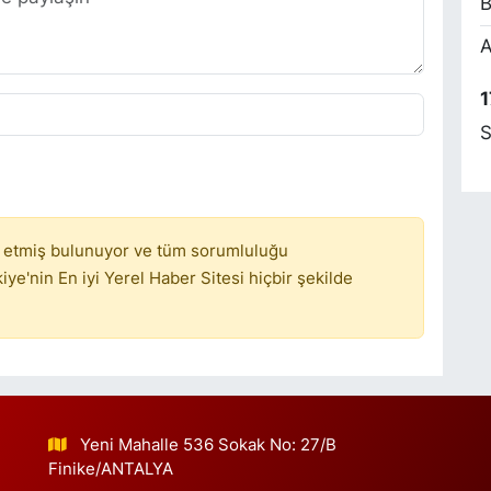
B
A
E
S
1
S
E
S
 etmiş bulunuyor ve tüm sorumluluğu
ye'nin En iyi Yerel Haber Sitesi hiçbir şekilde
G
N
Yeni Mahalle 536 Sokak No: 27/B
Finike/ANTALYA
K