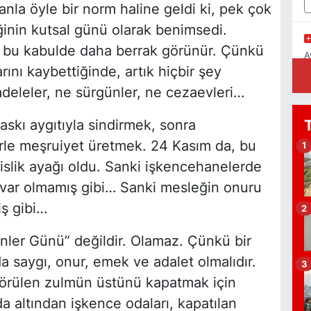
anla öyle bir norm haline geldi ki, pek çok
inin kutsal günü olarak benimsedi.
 bu kabulde daha berrak görünür. Çünkü
A
N
ını kaybettiğinde, artık hiçbir şey
deleler, ne sürgünler, ne cezaevleri…
skı aygıtıyla sindirmek, sonra
B
rle meşruiyet üretmek. 24 Kasım da, bu
1
K
slik ayağı oldu. Sanki işkencehanelerde
ç var olmamış gibi… Sanki mesleğin onuru
iş gibi…
2
Z
ler Günü” değildir. Olamaz. Çünkü bir
İ
a saygı, onur, emek ve adalet olmalıdır.
3
örülen zulmün üstünü kapatmak için
nda altından işkence odaları, kapatılan