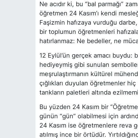
Ne acıdır ki, bu “bal parmağı” zam
öğretmen 24 Kasım’ı kendi mesleğ
Faşizmin hafızaya vurduğu darbe,
bir toplumun öğretmenleri hafızalar
hatırlanmaz: Ne bedeller, ne müca
12 Eylül’ün gerçek amacı buydu: ba
hediyeymiş gibi sunulan sembolle
meşrulaştırmanın kültürel mühendi
çığlıkları duyulan öğretmenler hi
tankların paletleri altında ezilmem
Bu yüzden 24 Kasım bir “Öğretmen
günün “gün” olabilmesi için ardınd
24 Kasım ise öğretmenlere reva g
atılmış ince bir örtüdür. Yırtıldığı