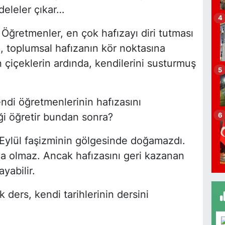
M
deleler çıkar…
G
4
: Öğretmenler, en çok hafızayı diri tutması
, toplumsal hafızanın kör noktasına
 çiçeklerin ardında, kendilerini susturmuş
V
5
Ü
ndi öğretmenlerinin hafızasını
ği öğretir bundan sonra?
6
A
Y
Eylül faşizminin gölgesinde doğamazdı.
B
a olmaz. Ancak hafızasını geri kazanan
yabilir.
 ders, kendi tarihlerinin dersini
C
N