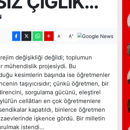
SİZ ÇIĞLIK…
N
-
+
A
A
 rejim değişikliği değildi; toplumun
ir mühendislik projesiydi. Bu
duğu kesimlerin başında ise öğretmenler
enin taşıyıcısıdır; çünkü öğretmen, bir
direncini, sorgulama gücünü, eleştirel
ylül’ün cellâtları en çok öğretmenlere
, sendikalar kapatıldı, binlerce öğretmen
ezaevlerinde işkence gördü. Bir milletin
turulmak istendi…