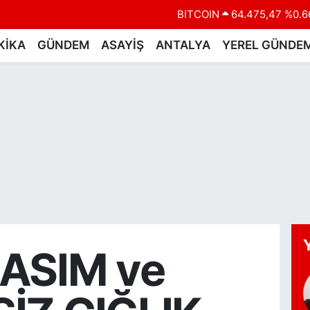
BITCOIN
64.475,47
%0.6
DOLAR
47,5971
%0.0
KİKA
GÜNDEM
ASAYİŞ
ANTALYA
YEREL GÜNDE
EURO
55,1336
%0.1
STERLİN
64,2534
%0.2
GRAM ALTIN
6518.23
%0.3
BİST100
13.703
%
KASIM ve