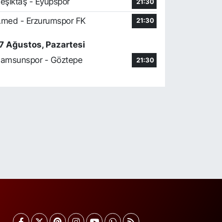
eşiktaş - Eyüpspor
21:30
Göral Eczanesi
med - Erzurumspor FK
21:30
sentepe Mahallesi, 2418.Sokak No:61-63A
ultangazi İstanbul
7 Ağustos, Pazartesi
0 (212) 479 34 25
Yol Tarifi Al
amsunspor - Göztepe
21:30
Göral Eczanesi
sentepe Mahallesi, 2418.Sokak No:61-63A
ultangazi İstanbul
0 (212) 479 34 25
Yol Tarifi Al
Petna Eczanesi
öktürk Merkez Mahallesi, Çeşmebaşı Caddesi
o:10 A Eyüp İstanbul
0 (212) 360 18 23
Yol Tarifi Al
Sacide Eczanesi
arlıktepe Mahallesi, Soğanlık Caddesi No:34 A