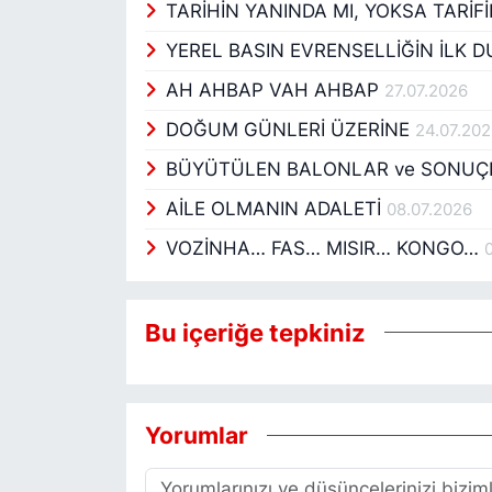
TARİHİN YANINDA MI, YOKSA TARİF
YEREL BASIN EVRENSELLİĞİN İLK 
AH AHBAP VAH AHBAP
27.07.2026
DOĞUM GÜNLERİ ÜZERİNE
24.07.20
BÜYÜTÜLEN BALONLAR ve SONU
AİLE OLMANIN ADALETİ
08.07.2026
VOZİNHA… FAS… MISIR… KONGO…
Bu içeriğe tepkiniz
Yorumlar