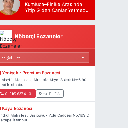
Kumluca–Finike Arasında
Yitip Giden Canlar Yetmedi
mi?
Nöbetçi Eczaneler
Yenişehir Premium Eczanesi
enişehir Mahallesi, Mustafa Akyol Sokak No:6 90
endik İstanbul
0 (216) 627 01 31
Yol Tarifi Al
Kaya Eczanesi
ındıklı Mahallesi, Başıbüyük Yolu Caddesi No:199 D
altepe İstanbul