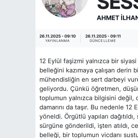
SES
AHMET İLHA
26.11.2025 - 09:10
26.11.2025 - 09:11
YAYINLANMA
GÜNCELLEME
12 Eylül faşizmi yalnızca bir siyasi
belleğini kazımaya çalışan derin b
mühendisliğin en sert darbeyi vur
geliyordu. Çünkü öğretmen, düşünc
toplumun yalnızca bilgisini değil, 
damarını da taşır. Bu nedenle 12 E
yöneldi. Örgütlü yapıları dağıtıldı
sürgüne gönderildi, işten atıldı, c
belleği, bir toplumun vicdanı sus