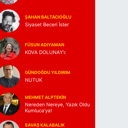
ŞAHAN BALTACIOĞLU
Siyaset Beceri İster
FÜSUN ADIYAMAN
KOVA DOLUNAY’ı:
GÜNDOĞDU YILDIRIM
NUTUK
MEHMET ALPTEKİN
Nereden Nereye, Yazık Oldu
Kumluca’ya!
SAVAŞ KALABALIK