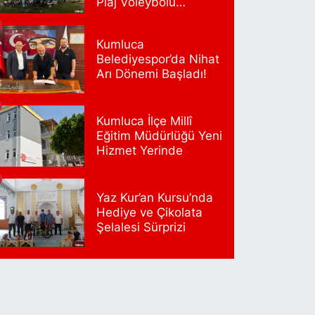
Plaj Voleybolu
Heyecanı Başlıyor
Papatya Eczanesi
etroliş Mahallesi Nirengi Sokak No:11 A Hüseyin
Kumluca
raç Sağlık Merkezi Yanı Yavuz Selim Orta Okul
Belediyespor’da Nihat
arşısı
Arı Dönemi Başladı!
0 (216) 755 14 15
Yol Tarifi Al
Kumluca İlçe Millî
Osman Eczanesi
Eğitim Müdürlüğü Yeni
smanağa Mahallesi Kuşdili Caddesi No:55 A
Hizmet Yerinde
0 (216) 784 30 99
Yol Tarifi Al
Yaz Kur’an Kursu’nda
Burcu Eczanesi
Hediye ve Çikolata
eliefendi Mahallesi Çırpıcı Yolu B Sokak 1-B
Şelalesi Sürprizi
İDEBANK AŞAĞISI YAKAMOZ BÜFE KARŞISI
0 (212) 679 28 65
Yol Tarifi Al
Çengelköy Meydan Eczanesi
engelköy Mahallesi Kaldırım Caddesi 60 A A3 Blok
o:8 Ömer Öztürk Camii Karşısı