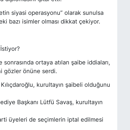
tin siyasi operasyonu” olarak sunulsa
ki bazı isimler olması dikkat çekiyor.
O
M
K
İstiyor?
sonrasında ortaya atılan şaibe iddiaları,
ni gözler önüne serdi.
A
A
S
ılıçdaroğlu, kurultayın şaibeli olduğunu
K
ediye Başkanı Lütfü Savaş, kurultayın
K
ti üyeleri de seçimlerin iptal edilmesi
M
d