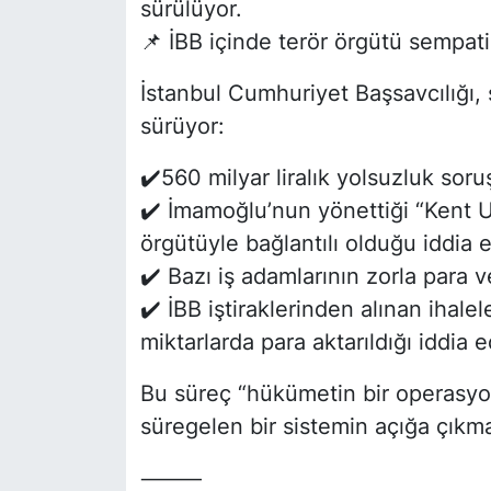
sürülüyor.
📌 İBB içinde terör örgütü sempatiza
İstanbul Cumhuriyet Başsavcılığı, s
sürüyor:
✔️560 milyar liralık yolsuzluk sor
✔️ İmamoğlu’nun yönettiği “Kent U
örgütüyle bağlantılı olduğu iddia e
✔️ Bazı iş adamlarının zorla para 
✔️ İBB iştiraklerinden alınan ihalel
miktarlarda para aktarıldığı iddia ed
Bu süreç “hükümetin bir operasyon
süregelen bir sistemin açığa çıkm
⸻