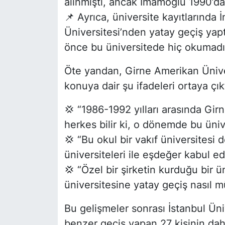
alınmıştı, ancak İmamoğlu 1990’da
📌 Ayrıca, üniversite kayıtlarınd
Üniversitesi’nden yatay geçiş ya
önce bu üniversitede hiç okumadığ
Öte yandan, Girne Amerikan Ünive
konuya dair şu ifadeleri ortaya çıkt
💢 “1986-1992 yılları arasında Gir
herkes bilir ki, o dönemde bu üniv
💢 “Bu okul bir vakıf üniversitesi d
üniversiteleri ile eşdeğer kabul ed
💢 “Özel bir şirketin kurduğu bir 
üniversitesine yatay geçiş nasıl 
Bu gelişmeler sonrası İstanbul Üni
benzer geçiş yapan 27 kişinin daha