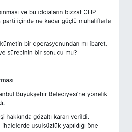
ınması ve bu iddiaların bizzat CHP
parti içinde ne kadar güçlü muhaliflerle
E
Y
kümetin bir operasyonundan mı ibaret,
iye sürecinin bir sonucu mu?
O
A
H
rması
E
anbul Büyükşehir Belediyesi’ne yönelik
ı.
E
i hakkında gözaltı kararı verildi.
n ihalelerde usulsüzlük yapıldığı öne