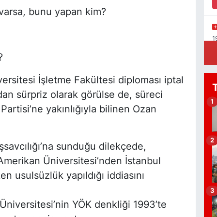
i varsa, bunu yapan kim?
1
K
?
rsitesi İşletme Fakültesi diploması iptal
ndan sürpriz olarak görülse de, süreci
Y
1
artisi’ne yakınlığıyla bilinen Ozan
1
C
S
2
şsavcılığı’na sunduğu dilekçede,
Amerikan Üniversitesi’nden İstanbul
en usulsüzlük yapıldığı iddiasını
B
A
3
a
Üniversitesi’nin YÖK denkliği 1993’te