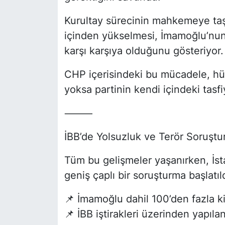
Kurultay sürecinin mahkemeye taş
içinden yükselmesi, İmamoğlu’nun 
karşı karşıya olduğunu gösteriyor.
CHP içerisindeki bu mücadele, hü
yoksa partinin kendi içindeki tasf
⸻
İBB’de Yolsuzluk ve Terör Soruştu
Tüm bu gelişmeler yaşanırken, İst
geniş çaplı bir soruşturma başlatıld
📌 İmamoğlu dahil 100’den fazla kiş
📌 İBB iştirakleri üzerinden yapıla