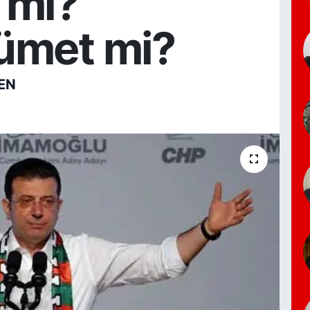
 mi?
ümet mi?
EN