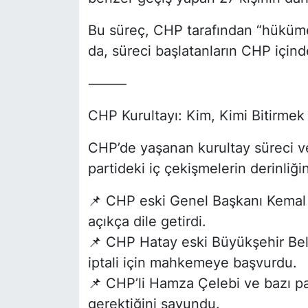
Bu süreç, CHP tarafından “hüküme
da, süreci başlatanların CHP içinde
⸻
CHP Kurultayı: Kim, Kimi Bitirmek 
CHP’de yaşanan kurultay süreci ve 
partideki iç çekişmelerin derinliği
📌 CHP eski Genel Başkanı Kemal K
açıkça dile getirdi.
📌 CHP Hatay eski Büyükşehir Bel
iptali için mahkemeye başvurdu.
📌 CHP’li Hamza Çelebi ve bazı par
gerektiğini savundu.