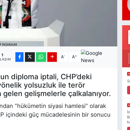
1
-
+
A
A
YLAŞIM
n diploma iptali, CHP’deki
S
önelik yolsuzluk ile terör
a gelen gelişmelerle çalkalanıyor.
ından “hükümetin siyasi hamlesi” olarak
İ
HP içindeki güç mücadelesinin bir sonucu
B
k