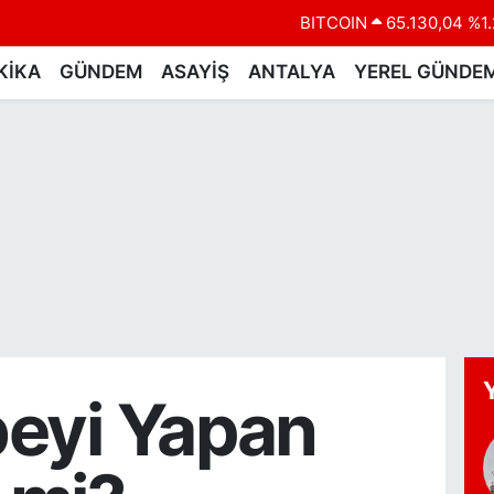
BITCOIN
65.130,04
%1.
DOLAR
47,7106
%0.1
KİKA
GÜNDEM
ASAYİŞ
ANTALYA
YEREL GÜNDE
EURO
55,1652
%0.2
STERLİN
64,4046
%0.3
GRAM ALTIN
6648.99
%2.5
BİST100
13.773
%-1
eyi Yapan