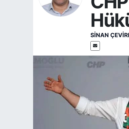
CHP
Hük
SİNAN ÇEVİR