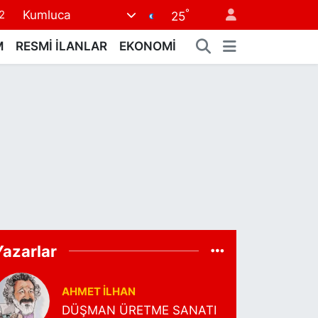
°
Kumluca
2
25
7
M
RESMİ İLANLAR
EKONOMİ
7
5
9
9
Yazarlar
AHMET İLHAN
DÜŞMAN ÜRETME SANATI