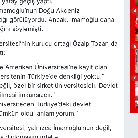
 yatay geçiş yaptı.
a İmamoğlu’nun Doğu Akdeniz
4
P
ptığı görülüyordu. Ancak, İmamoğlu daha
A
ını söylemişti.
K
rsitesi’nin kurucu ortağı Özalp Tozan da
5
ı:
O
ne Amerikan Üniversitesi’ne kayıt olan
ersitenin Türkiye’de denkliği yoktu.”
6
eğil, özel bir şirket üniversitesidir. Devlet
ilmesi imkansızdır.”
V
P
üniversiteden Türkiye’deki devlet
mümkün oldu, anlamıyorum.”
versitesi, yalnızca İmamoğlu’nun değil,
Ç
 diplomasını iptal etti.
N