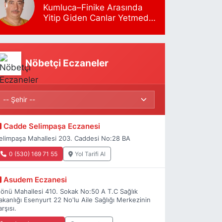
Kumluca–Finike Arasında
Yitip Giden Canlar Yetmedi
mi?
Nöbetçi Eczaneler
Cadde Selimpaşa Eczanesi
elimpaşa Mahallesi 203. Caddesi No:28 BA
0 (530) 169 71 55
Yol Tarifi Al
Asudem Eczanesi
nönü Mahallesi 410. Sokak No:50 A T.C Sağlık
akanlığı Esenyurt 22 No'lu Aile Sağlığı Merkezinin
arşısı.