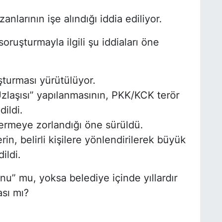
nlarının işe alındığı iddia ediliyor.
M
A
oruşturmayla ilgili şu iddiaları öne
uşturması yürütülüyor.
H
S
zlaşısı” yapılanmasının, PKK/KCK terör
dildi.
vermeye zorlandığı öne sürüldü.
erin, belirli kişilere yönlendirilerek büyük
H
ildi.
K
u” mu, yoksa belediye içinde yıllardır
ası mı?
S