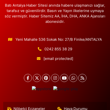
MERKEZİ YANI DERSHANELER SOKAĞI İSTANBUL CADDESİ AÇIK
OTOPARKIN SOKAĞI
Batı Antalya Haber Sitesi anında habere ulaşmanızı sağlar,
tarafsız ve güvenilirdir. Basın ve Yayın ilkelerine uymaya
0 (212) 583 28 03
Yol Tarifi Al
söz vermiştir. Haber Sitemiz AA, İHA, DHA, ANKA Ajansları
abonesidir.
Nida Eczanesi
İsmetpaşa Mahallesi 83. Sokak 52 B Piri Reis Sağlık Ocağı yanı,
KAPALI PAZAR PAZARI YANI
Yeni Mahalle 536 Sokak No: 27/B Finike/ANTALYA
0 (212) 924 49 68
Yol Tarifi Al
0242 855 38 29
Lotus Eczanesi
[email protected]
İnönü Mahallesi Halkalı Caddesi 206E AVRUPA KONUTLARI
ATAKENT 4 SİTESİ ALTI
0 (212) 999 94 72
Yol Tarifi Al
Erbay Eczanesi
Göktürk Merkez Mahallesi Hacı Ahmet Caddesi 1 B
0 (212) 322 35 00
Yol Tarifi Al
Nöbetçi Eczaneler
Hava Durumu