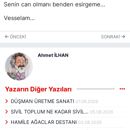
Senin can olmanı benden esirgeme…
Vesselam…
ÖNCEKI
SONRAKI
Ahmet İLHAN
Yazarın Diğer Yazıları
DÜŞMAN ÜRETME SANATI
07.08.2026
SİVİL TOPLUM NE KADAR SİVİL…
05.08.2026
HAMİLE AĞACLAR DESTANI
03.08.2026