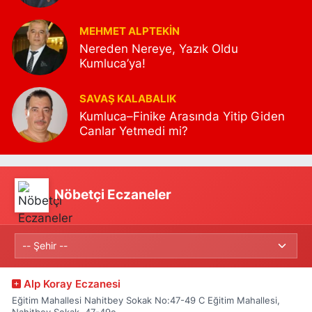
MEHMET ALPTEKİN
Nereden Nereye, Yazık Oldu
Kumluca’ya!
SAVAŞ KALABALIK
Kumluca–Finike Arasında Yitip Giden
Canlar Yetmedi mi?
Nöbetçi Eczaneler
Alp Koray Eczanesi
Eğitim Mahallesi Nahitbey Sokak No:47-49 C Eğitim Mahallesi,