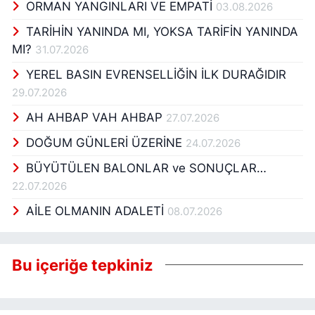
ORMAN YANGINLARI VE EMPATİ
03.08.2026
TARİHİN YANINDA MI, YOKSA TARİFİN YANINDA
MI?
31.07.2026
YEREL BASIN EVRENSELLİĞİN İLK DURAĞIDIR
29.07.2026
AH AHBAP VAH AHBAP
27.07.2026
DOĞUM GÜNLERİ ÜZERİNE
24.07.2026
BÜYÜTÜLEN BALONLAR ve SONUÇLAR…
22.07.2026
AİLE OLMANIN ADALETİ
08.07.2026
Bu içeriğe tepkiniz