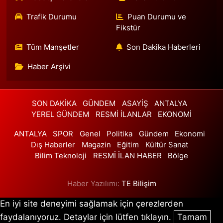
Ali Emre Eczanesi
Trafik Durumu
Puan Durumu ve
Atatürk Mahallesi Atatürk Caddesi 201B Vatan Bilgisayar'dan
Yenidoğan'a doğru dönüp iki ışık geçince solda. EBRU SOKAK
Fikstür
DURAĞI.
Tüm Manşetler
Son Dakika Haberleri
0 (501) 244 19 94
Yol Tarifi Al
Haber Arşivi
Hazal Eczanesi
Emniyettepe Mahallesi 1. Tulumba Sokak 7 A ARAPHAN PARKININ
YANI, EMNİYETTEPE AİLE SAĞLIĞI MERKEZİNİN KARŞISINDADIR.
SON DAKİKA
GÜNDEM
ASAYİŞ
ANTALYA
0 (212) 625 01 02
Yol Tarifi Al
YEREL GÜNDEM
RESMİ İLANLAR
EKONOMİ
ANTALYA
SPOR
Genel
Politika
Gündem
Ekonomi
Metehan Eczanesi
Dış Haberler
Magazin
Eğitim
Kültür Sanat
Uğur Mumcu Mahallesi Fatih Sultan Mehmet Caddesi 32-A
Bilim Teknoloji
RESMİ İLAN HABER
Bölge
0 (216) 475 79 00
Yol Tarifi Al
Haber Yazılımı:
TE Bilişim
Karakuş Eczanesi
İkitelli OSB Mahallesi Giyim Sanatkarları 1 A Blok Sokak 9 DEPOSİTE
En iyi site deneyimi sağlamak için çerezlerden
AVM STARBUCKS YANI
faydalanıyoruz. Detaylar için lütfen tıklayın.
Tamam