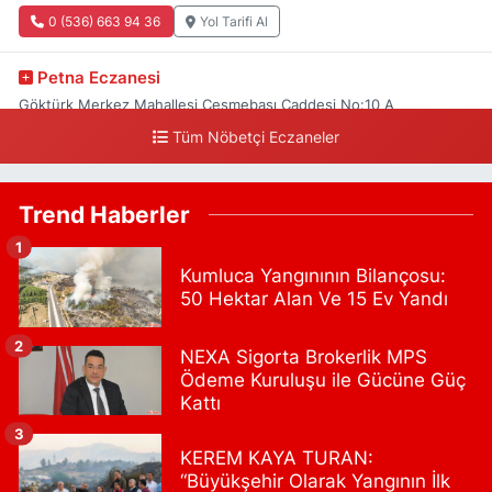
0 (536) 663 94 36
Yol Tarifi Al
Petna Eczanesi
Göktürk Merkez Mahallesi Çeşmebaşı Caddesi No:10 A
Tüm Nöbetçi Eczaneler
0 (212) 360 18 23
Yol Tarifi Al
Sacide Eczanesi
Trend Haberler
Karlıktepe Mahallesi Soğanlık Caddesi No:34 A
1
0 (216) 504 24 53
Yol Tarifi Al
Kumluca Yangınının Bilançosu:
50 Hektar Alan Ve 15 Ev Yandı
Bulvar Eczanesi
Ahmet Yesevi Mahallesi Abbas Medeni Sokak 17 A Çiftlik
2
NEXA Sigorta Brokerlik MPS
köprüsünü geçtikten sonra Harman Mobilya arkası, Tulumba
Ödeme Kuruluşu ile Gücüne Güç
mevki, ECZANELER BÖLGESİ (GÜNEŞ, BULVAR, ÇİĞDEM, DEVA
ECZANELERİ) eski gazi sağlık o
Kattı
0 (216) 208 59 51
Yol Tarifi Al
3
KEREM KAYA TURAN:
“Büyükşehir Olarak Yangının İlk
Halıcıoğlu Eczanesi