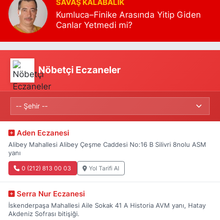
SAVAŞ KALABALIK
Kumluca–Finike Arasında Yitip Giden
Canlar Yetmedi mi?
Nöbetçi Eczaneler
Aden Eczanesi
Alibey Mahallesi Alibey Çeşme Caddesi No:16 B Silivri 8nolu ASM
yanı
0 (212) 813 00 03
Yol Tarifi Al
Serra Nur Eczanesi
İskenderpaşa Mahallesi Aile Sokak 41 A Historia AVM yanı, Hatay
Akdeniz Sofrası bitişiği.