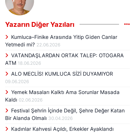
Yazarın Diğer Yazıları
Kumluca–Finike Arasında Yitip Giden Canlar
Yetmedi mi?
22.06.2026
VATANDAŞLARDAN ORTAK TALEP: OTOGARA
ATM
18.06.2026
ALO MECLİS! KUMLUCA SİZİ DUYAMIYOR
09.06.2026
Yemek Masaları Kalktı Ama Sorunlar Masada
Kaldı
02.06.2026
Festival Şehrin İçinde Değil, Şehre Değer Katan
Bir Alanda Olmalı
30.04.2026
Kadınlar Kahvesi Açıldı, Erkekler Ayaklandı