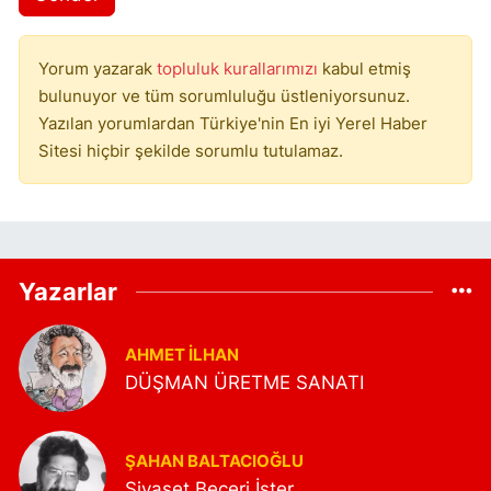
Yorum yazarak
topluluk kurallarımızı
kabul etmiş
bulunuyor ve tüm sorumluluğu üstleniyorsunuz.
Yazılan yorumlardan Türkiye'nin En iyi Yerel Haber
Sitesi hiçbir şekilde sorumlu tutulamaz.
Yazarlar
AHMET İLHAN
DÜŞMAN ÜRETME SANATI
ŞAHAN BALTACIOĞLU
Siyaset Beceri İster