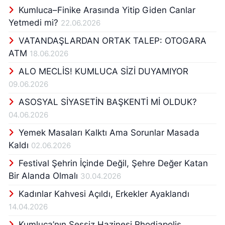
Kumluca–Finike Arasında Yitip Giden Canlar
Yetmedi mi?
22.06.2026
VATANDAŞLARDAN ORTAK TALEP: OTOGARA
ATM
18.06.2026
ALO MECLİS! KUMLUCA SİZİ DUYAMIYOR
09.06.2026
ASOSYAL SİYASETİN BAŞKENTİ Mİ OLDUK?
04.06.2026
Yemek Masaları Kalktı Ama Sorunlar Masada
Kaldı
02.06.2026
Festival Şehrin İçinde Değil, Şehre Değer Katan
Bir Alanda Olmalı
30.04.2026
Kadınlar Kahvesi Açıldı, Erkekler Ayaklandı
14.04.2026
Kumluca’nın Sessiz Hazinesi Rhodiapolis