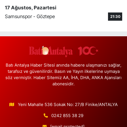
17 Ağustos, Pazartesi
Tozkoparan Eczanesi
Samsunspor - Göztepe
21:30
Mehmet Nesih Özmen Mahallesi Zeki Sokak No:28 A MEVLANA
FIRININ YAN DÜKKANI
0 (212) 481 73 25
Yol Tarifi Al
Burak Eczanesi
Cevizlik Mahallesi Kırmızı Şebboy Sokak 15 A UZMANLAR TIP
MERKEZİ YANI DERSHANELER SOKAĞI İSTANBUL CADDESİ AÇIK
OTOPARKIN SOKAĞI
Batı Antalya Haber Sitesi anında habere ulaşmanızı sağlar,
tarafsız ve güvenilirdir. Basın ve Yayın ilkelerine uymaya
0 (212) 583 28 03
Yol Tarifi Al
söz vermiştir. Haber Sitemiz AA, İHA, DHA, ANKA Ajansları
abonesidir.
Nida Eczanesi
İsmetpaşa Mahallesi 83. Sokak 52 B Piri Reis Sağlık Ocağı yanı,
KAPALI PAZAR PAZARI YANI
Yeni Mahalle 536 Sokak No: 27/B Finike/ANTALYA
0 (212) 924 49 68
Yol Tarifi Al
0242 855 38 29
Lotus Eczanesi
[email protected]