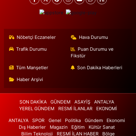
Sakızağacı Mahallesi, İstanbul Caddesi No:42 Bakırköy İstanbul
0 (212) 585 35 86
Yol Tarifi Al
Çağla Eczanesi
Nene Hatun Mahallesi, Rahman Sokak No:16 A Arnavutköy
Nöbetçi Eczaneler
Hava Durumu
İstanbul
Trafik Durumu
Puan Durumu ve
0 (506) 999 95 93
Yol Tarifi Al
Fikstür
Ihlamur Eczanesi
Tüm Manşetler
Son Dakika Haberleri
Mimar Sinan Mahallesi, Mimar Sinan Caddesi No:85 1A Çekmeköy
İstanbul
Haber Arşivi
0 (216) 504 28 04
Yol Tarifi Al
SON DAKİKA
GÜNDEM
ASAYİŞ
ANTALYA
Yüksel Eczanesi
YEREL GÜNDEM
RESMİ İLANLAR
EKONOMİ
Barbaros Hayrettin Paşa Mahallesi, 1992.Sokak No:8-10 B
Esenyurt İstanbul
ANTALYA
SPOR
Genel
Politika
Gündem
Ekonomi
0 (212) 843 44 44
Yol Tarifi Al
Dış Haberler
Magazin
Eğitim
Kültür Sanat
Bilim Teknoloji
RESMİ İLAN HABER
Bölge