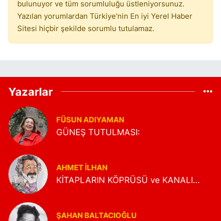
bulunuyor ve tüm sorumluluğu üstleniyorsunuz.
(ORTAKÖY) BAYSI İHTİYAR HEYETİ……
SENİ KUTLUYORUM (ORTAKÖY) BAYSI
Yazılan yorumlardan Türkiye'nin En iyi Yerel Haber
MUHTARI HALİME KAYA KIZIMIZ…..
Sitesi hiçbir şekilde sorumlu tutulamaz.
HOŞÇA KALIN, DOSTÇA KALIN, KÜLTÜR
VE SAĞLIK İLE KALIN….
Yazarlar
FÜSUN ADIYAMAN
GÜNEŞ TUTULMASI:
AHMET İLHAN
KİTAPLARIN KÖPRÜSÜ ve KANALI…
ŞAHAN BALTACIOĞLU