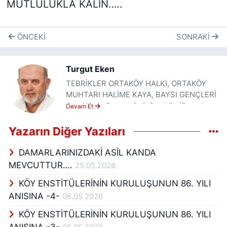
MUTLULUKLA KALIN…..
ÖNCEKI
SONRAKI
Turgut Eken
TEBRİKLER ORTAKÖY HALKI, ORTAKÖY
MUHTARI HALİME KAYA, BAYSI GENÇLERİ
Geçtiğimiz Pazar günü Ortaköy (Baysı)
Devam Et
Uluslararası BAYSIFEST Kültür Ve Sanat
Günleri Etkinliklerine katıldım. Bu yıl
Yazarın Diğer Yazıları
ikincisi düzenlenen etkinliğin geçen yıl
birincisine katılamadım. Bu yılda birinci
DAMARLARINIZDAKİ ASİL KANDA
gününe yine katılamadım. Ama ikinci
MEVCUTTUR….
25.05.2026
gününe katıldım. Katılamadığım için çok
KÖY ENSTİTÜLERİNİN KURULUŞUNUN 86. YILI
üzülmüştüm. Başarılı Muhtar Halime
kızımızın bu davetine icabet etmemek
ANISINA -4-
08.05.2026
bende bir eksiklik oluyordu. Ama ikinci
KÖY ENSTİTÜLERİNİN KURULUŞUNUN 86. YILI
gün Gödene den geldim ve Kumluca ya