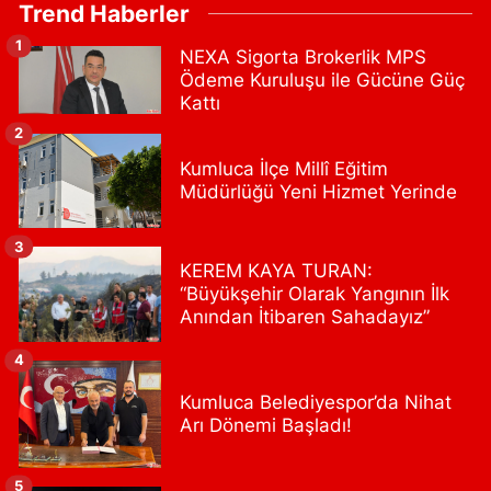
Trend Haberler
Akşemsettin Mahallesi, Akdeniz Caddesi No:12 A Fatih İstanbul
1
NEXA Sigorta Brokerlik MPS
0 (212) 635 03 83
Yol Tarifi Al
Ödeme Kuruluşu ile Gücüne Güç
Kattı
Tersane İstanbul Eczanesi
2
Camiikebir Mahallesi, Taşkızak Tersanesi Caddesi No:6 6B
Kasımpaşa Beyoğlu İstanbul
Kumluca İlçe Millî Eğitim
Müdürlüğü Yeni Hizmet Yerinde
0 (533) 395 65 65
Yol Tarifi Al
Nuh Eczanesi
3
KEREM KAYA TURAN:
Fetih Mahallesi, Hicazkar Sokak, Bağkur Sitesi No:10 1A Ataşehir
“Büyükşehir Olarak Yangının İlk
İstanbul
Anından İtibaren Sahadayız”
0 (216) 324 46 96
Yol Tarifi Al
4
Yaman Eczanesi
Kumluca Belediyespor’da Nihat
Site Mahallesi, Kaptanoğlu Okul Sokak No:44 A Ümraniye İstanbul
Arı Dönemi Başladı!
0 (216) 533 02 16
Yol Tarifi Al
5