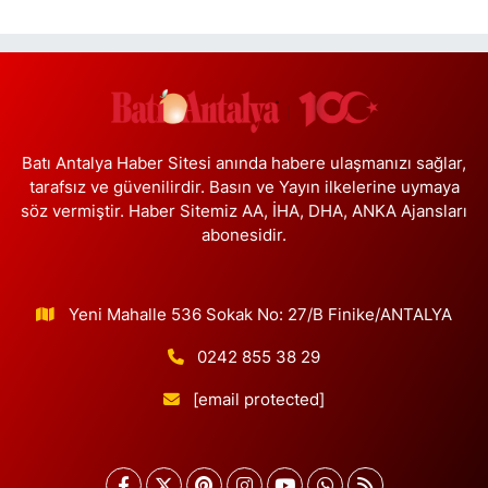
0 (212) 243 17 77
Yol Tarifi Al
Çağdaş Eczanesi
Yeni Mahallesi, 7053 Sokak No:23 B Silivri İstanbul
0 (212) 302 40 49
Yol Tarifi Al
Batı Antalya Haber Sitesi anında habere ulaşmanızı sağlar,
tarafsız ve güvenilirdir. Basın ve Yayın ilkelerine uymaya
Buse Eczanesi
söz vermiştir. Haber Sitemiz AA, İHA, DHA, ANKA Ajansları
Rüzgarlıbahçe Mahallesi, Ferit İnal Caddesi No:35 B Beykoz
abonesidir.
İstanbul
0 (216) 680 06 58
Yol Tarifi Al
Yeni Mahalle 536 Sokak No: 27/B Finike/ANTALYA
Gülce Eczanesi
0242 855 38 29
Tahtakale Mahallesi, Firuze Çiçeği Sokak No:4 S Dükkan:128
Ispartakule Avcılar İstanbul
[email protected]
0 (212) 302 28 13
Yol Tarifi Al
Tuna Eczanesi