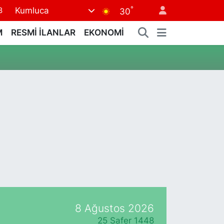
°
Kumluca
8
30
8
M
RESMİ İLANLAR
EKONOMİ
2
8
3
4
8 Ağustos 2026
25 Safer 1448