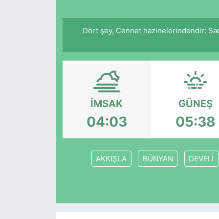
Dört şey, Cennet hazinelerindendir: Sad
İMSAK
GÜNEŞ
04:03
05:38
AKKIŞLA
BÜNYAN
DEVELİ