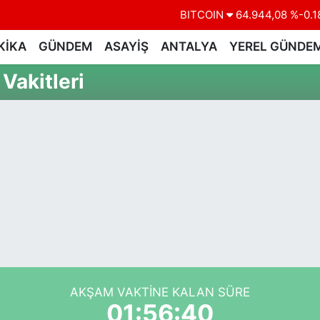
BITCOIN
64.944,08
%-0.1
DOLAR
47,7436
%0.1
KİKA
GÜNDEM
ASAYİŞ
ANTALYA
YEREL GÜNDE
EURO
55,2510
%0.3
Vakitleri
STERLİN
64,4811
%0.3
GRAM ALTIN
6660.55
%0.0
BİST100
13.779
%-1
AKŞAM VAKTINE KALAN SÜRE
01:56:40