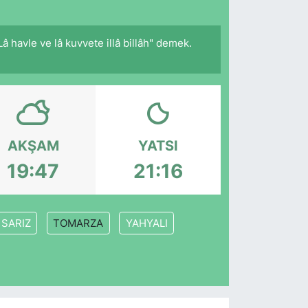
 havle ve lâ kuvvete illâ billâh" demek.
AKŞAM
YATSI
19:47
21:16
SARIZ
TOMARZA
YAHYALI