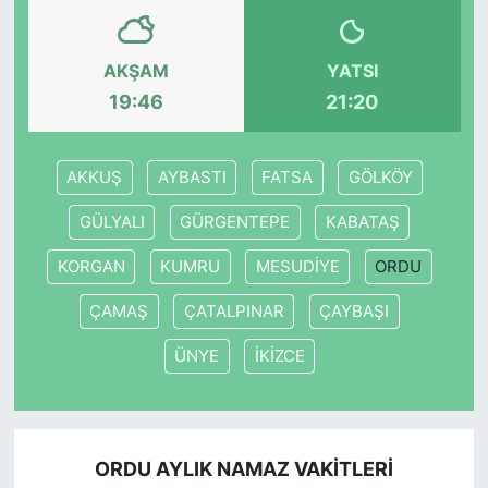
AKŞAM
YATSI
19:46
21:20
AKKUŞ
AYBASTI
FATSA
GÖLKÖY
GÜLYALI
GÜRGENTEPE
KABATAŞ
KORGAN
KUMRU
MESUDİYE
ORDU
ÇAMAŞ
ÇATALPINAR
ÇAYBAŞI
ÜNYE
İKİZCE
ORDU AYLIK NAMAZ VAKITLERI