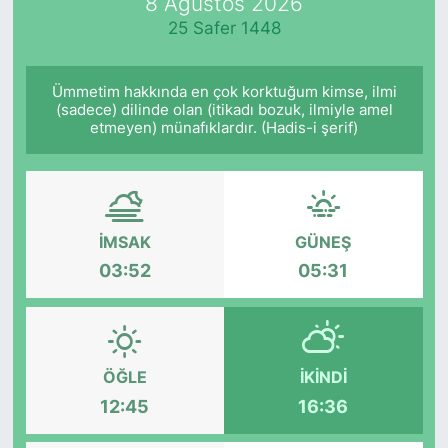
8 Ağustos 2026
25 Safer 1448
Ümmetim hakkında en çok korktuğum kimse, ilmi
(sadece) dilinde olan (itikadı bozuk, ilmiyle amel
etmeyen) münafıklardır. (Hadis-i şerif)
İMSAK
GÜNEŞ
03:52
05:31
ÖĞLE
İKINDI
12:45
16:36