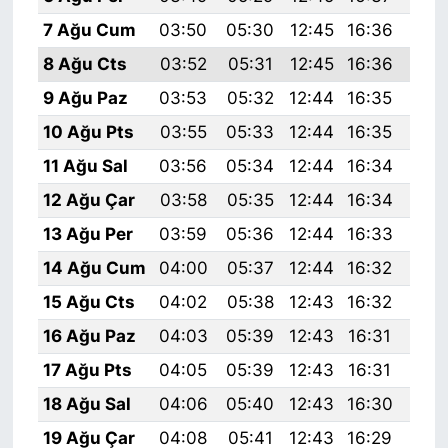
7 Ağu Cum
03:50
05:30
12:45
16:36
19:
8 Ağu Cts
03:52
05:31
12:45
16:36
19:
9 Ağu Paz
03:53
05:32
12:44
16:35
19:
10 Ağu Pts
03:55
05:33
12:44
16:35
19:
11 Ağu Sal
03:56
05:34
12:44
16:34
19:
12 Ağu Çar
03:58
05:35
12:44
16:34
19:
13 Ağu Per
03:59
05:36
12:44
16:33
19:
14 Ağu Cum
04:00
05:37
12:44
16:32
19:
15 Ağu Cts
04:02
05:38
12:43
16:32
19:
16 Ağu Paz
04:03
05:39
12:43
16:31
19:
17 Ağu Pts
04:05
05:39
12:43
16:31
19:
18 Ağu Sal
04:06
05:40
12:43
16:30
19:
19 Ağu Çar
04:08
05:41
12:43
16:29
19: