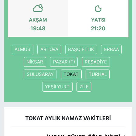
AKŞAM
YATSI
19:48
21:20
ALMUS
ARTOVA
BAŞÇİFTLİK
ERBAA
NİKSAR
PAZAR (T)
REŞADİYE
SULUSARAY
TOKAT
TURHAL
YEŞİLYURT
ZİLE
TOKAT AYLIK NAMAZ VAKITLERI