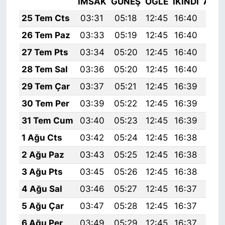
İMSAK
GÜNEŞ
ÖĞLE
İKINDI
AKŞ
25 Tem Cts
03:31
05:18
12:45
16:40
20:
26 Tem Paz
03:33
05:19
12:45
16:40
20:
27 Tem Pts
03:34
05:20
12:45
16:40
20:
28 Tem Sal
03:36
05:20
12:45
16:40
20:
29 Tem Çar
03:37
05:21
12:45
16:39
19:
30 Tem Per
03:39
05:22
12:45
16:39
19:
31 Tem Cum
03:40
05:23
12:45
16:39
19:
1 Ağu Cts
03:42
05:24
12:45
16:38
19:
2 Ağu Paz
03:43
05:25
12:45
16:38
19:
3 Ağu Pts
03:45
05:26
12:45
16:38
19:
4 Ağu Sal
03:46
05:27
12:45
16:37
19:
5 Ağu Çar
03:47
05:28
12:45
16:37
19:
6 Ağu Per
03:49
05:29
12:45
16:37
19: