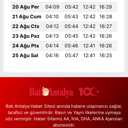
20 Ağu Per
04:09
05:42
12:42
16:29
19:
21 Ağu Cum
04:10
05:43
12:42
16:28
19:
22 Ağu Cts
04:12
05:44
12:42
16:27
19:
23 Ağu Paz
04:13
05:45
12:42
16:26
19:
24 Ağu Pts
04:14
05:46
12:41
16:26
19:
25 Ağu Sal
04:16
05:47
12:41
16:25
19:
Batı Antalya Haber Sitesi anında habere ulaşmanızı sağlar,
tarafsız ve güvenilirdir. Basın ve Yayın ilkelerine uymaya
söz vermiştir. Haber Sitemiz AA, İHA, DHA, ANKA Ajansları
abonesidir.