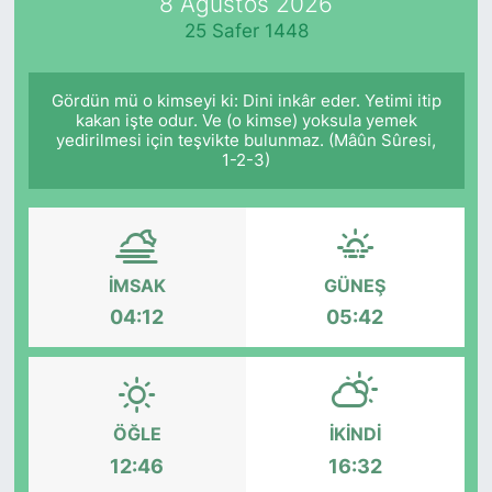
8 Ağustos 2026
25 Safer 1448
Gördün mü o kimseyi ki: Dini inkâr eder. Yetimi itip
kakan işte odur. Ve (o kimse) yoksula yemek
yedirilmesi için teşvikte bulunmaz. (Mâûn Sûresi,
1-2-3)
İMSAK
GÜNEŞ
04:12
05:42
ÖĞLE
İKINDI
12:46
16:32