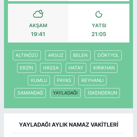
AKŞAM
YATSI
19:41
21:05
ALTINÖZÜ
ARSUZ
BELEN
DÖRTYOL
ERZİN
HASSA
HATAY
KIRIKHAN
KUMLU
PAYAS
REYHANLI
SAMANDAĞ
YAYLADAĞI
İSKENDERUN
YAYLADAĞI AYLIK NAMAZ VAKITLERI