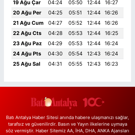
19 Ağu Çar
04:24
05:50
12:44
16:27
19:
20 Ağu Per
04:25
05:51
12:44
16:26
19:
21 Ağu Cum
04:27
05:52
12:44
16:26
19:
22 Ağu Cts
04:28
05:53
12:44
16:25
19:
23 Ağu Paz
04:29
05:53
12:44
16:24
19:
24 Ağu Pts
04:30
05:54
12:43
16:24
19:
25 Ağu Sal
04:31
05:55
12:43
16:23
19:
Batı Antalya Haber Sitesi anında habere ulaşmanızı sağlar,
tarafsız ve güvenilirdir. Basın ve Yayın ilkelerine uymaya
söz vermiştir. Haber Sitemiz AA, İHA, DHA, ANKA Ajansları