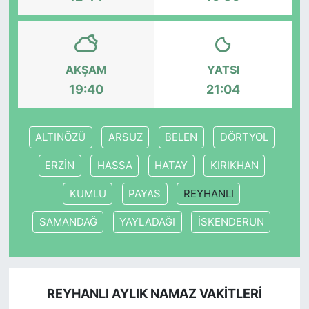
AKŞAM
YATSI
19:40
21:04
ALTINÖZÜ
ARSUZ
BELEN
DÖRTYOL
ERZİN
HASSA
HATAY
KIRIKHAN
KUMLU
PAYAS
REYHANLI
SAMANDAĞ
YAYLADAĞI
İSKENDERUN
REYHANLI AYLIK NAMAZ VAKITLERI