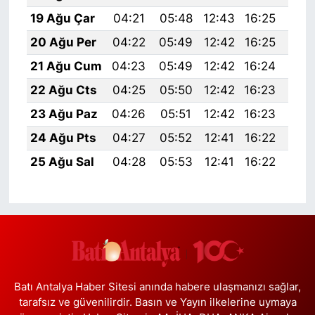
19 Ağu Çar
04:21
05:48
12:43
16:25
19:
20 Ağu Per
04:22
05:49
12:42
16:25
19:
21 Ağu Cum
04:23
05:49
12:42
16:24
19:
22 Ağu Cts
04:25
05:50
12:42
16:23
19:
23 Ağu Paz
04:26
05:51
12:42
16:23
19:
24 Ağu Pts
04:27
05:52
12:41
16:22
19:
25 Ağu Sal
04:28
05:53
12:41
16:22
19:
Batı Antalya Haber Sitesi anında habere ulaşmanızı sağlar,
tarafsız ve güvenilirdir. Basın ve Yayın ilkelerine uymaya