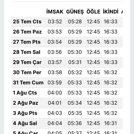
İMSAK
GÜNEŞ
ÖĞLE
İKINDI
AKŞ
25 Tem Cts
03:52
05:28
12:45
16:33
19:
26 Tem Paz
03:53
05:29
12:45
16:33
19:
27 Tem Pts
03:54
05:29
12:45
16:33
19:
28 Tem Sal
03:56
05:30
12:45
16:33
19:
29 Tem Çar
03:57
05:31
12:45
16:33
19:
30 Tem Per
03:58
05:32
12:45
16:32
19:
31 Tem Cum
03:59
05:33
12:45
16:32
19:
1 Ağu Cts
04:00
05:33
12:45
16:32
19:
2 Ağu Paz
04:01
05:34
12:45
16:32
19:
3 Ağu Pts
04:03
05:35
12:45
16:32
19:
4 Ağu Sal
04:04
05:36
12:45
16:31
19:
5 Ağu Çar
04:05
05:37
12:45
16:31
19: