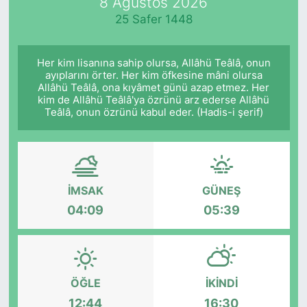
8 Ağustos 2026
25 Safer 1448
Her kim lisanına sahip olursa, Allâhü Teâlâ, onun
ayıplarını örter. Her kim öfkesine mâni olursa
Allâhü Teâlâ, ona kıyâmet günü azap etmez. Her
kim de Allâhü Teâlâ'ya özrünü arz ederse Allâhü
Teâlâ, onun özrünü kabul eder. (Hadis-i şerif)
İMSAK
GÜNEŞ
04:09
05:39
ÖĞLE
İKINDI
12:44
16:30