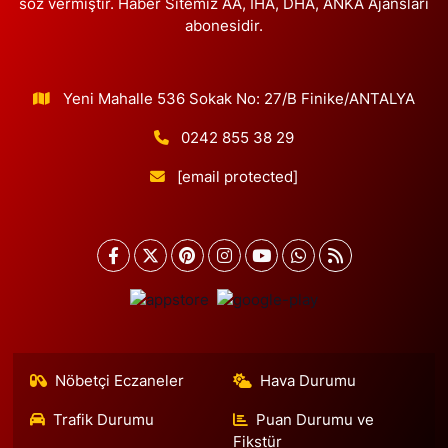
söz vermiştir. Haber Sitemiz AA, İHA, DHA, ANKA Ajansları
abonesidir.
Yeni Mahalle 536 Sokak No: 27/B Finike/ANTALYA
0242 855 38 29
[email protected]
Nöbetçi Eczaneler
Hava Durumu
Trafik Durumu
Puan Durumu ve
Fikstür