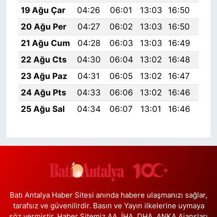
19 Ağu Çar
04:26
06:01
13:03
16:50
19:
20 Ağu Per
04:27
06:02
13:03
16:50
19:
21 Ağu Cum
04:28
06:03
13:03
16:49
19:
22 Ağu Cts
04:30
06:04
13:02
16:48
19:
23 Ağu Paz
04:31
06:05
13:02
16:47
19:
24 Ağu Pts
04:33
06:06
13:02
16:46
19:
25 Ağu Sal
04:34
06:07
13:01
16:46
19:
Batı Antalya Haber Sitesi anında habere ulaşmanızı sağlar,
tarafsız ve güvenilirdir. Basın ve Yayın ilkelerine uymaya
söz vermiştir. Haber Sitemiz AA, İHA, DHA, ANKA Ajansları