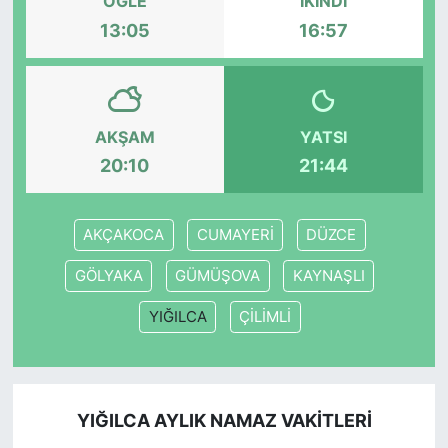
ÖĞLE
İKINDI
13:05
16:57
AKŞAM
YATSI
20:10
21:44
AKÇAKOCA
CUMAYERİ
DÜZCE
GÖLYAKA
GÜMÜŞOVA
KAYNAŞLI
YIĞILCA
ÇİLİMLİ
YIĞILCA AYLIK NAMAZ VAKITLERI