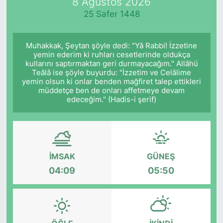
8 Ağustos 2026
25 Safer 1448
Muhakkak, Şeytan şöyle dedi: "Yâ Rabbi! İzzetine
yemin ederim ki ruhları cesetlerinde oldukça
kullarını saptırmaktan geri durmayacağım." Allâhü
Teâlâ ise şöyle buyurdu: "İzzetim ve Celâlime
yemin olsun ki onlar benden mağfiret talep ettikleri
müddetçe ben de onları affetmeye devam
edeceğim." (Hadis-i şerif)
İMSAK
GÜNEŞ
04:09
05:50