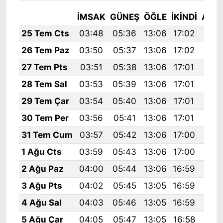
İMSAK
GÜNEŞ
ÖĞLE
İKINDI
AKŞ
25 Tem Cts
03:48
05:36
13:06
17:02
20:
26 Tem Paz
03:50
05:37
13:06
17:02
20:
27 Tem Pts
03:51
05:38
13:06
17:01
20:
28 Tem Sal
03:53
05:39
13:06
17:01
20:
29 Tem Çar
03:54
05:40
13:06
17:01
20:
30 Tem Per
03:56
05:41
13:06
17:01
20:
31 Tem Cum
03:57
05:42
13:06
17:00
20:
1 Ağu Cts
03:59
05:43
13:06
17:00
20:
2 Ağu Paz
04:00
05:44
13:06
16:59
20:
3 Ağu Pts
04:02
05:45
13:05
16:59
20:
4 Ağu Sal
04:03
05:46
13:05
16:59
20:
5 Ağu Çar
04:05
05:47
13:05
16:58
20: