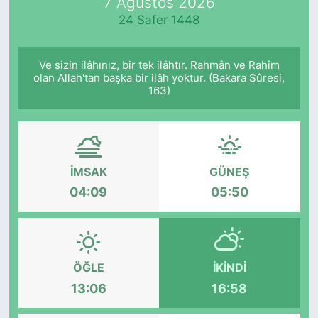
7 Ağustos 2026
24 Safer 1448
Ve sizin ilâhınız, bir tek ilâhtır. Rahmân ve Rahîm
olan Allah'tan başka bir ilâh yoktur. (Bakara Sûresi,
163)
İMSAK
GÜNEŞ
04:09
05:50
ÖĞLE
İKINDI
13:06
16:58