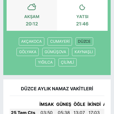
AKŞAM
YATSI
20:12
21:46
AKÇAKOCA
CUMAYERİ
DÜZCE
GÖLYAKA
GÜMÜŞOVA
KAYNAŞLI
YIĞILCA
ÇİLİMLİ
DÜZCE AYLIK NAMAZ VAKITLERI
İMSAK
GÜNEŞ
ÖĞLE
İKINDI
AKŞ
25 Tem Cts
03:50
05:38
13:07
17:03
20: