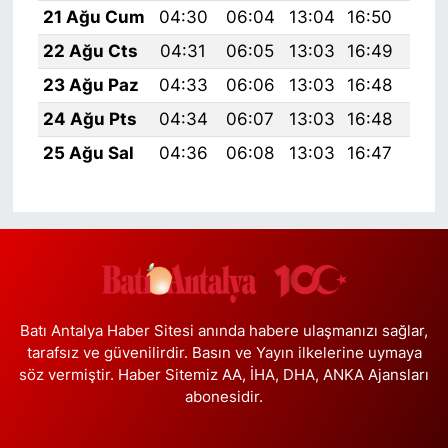
21 Ağu Cum
04:30
06:04
13:04
16:50
19:
22 Ağu Cts
04:31
06:05
13:03
16:49
19:
23 Ağu Paz
04:33
06:06
13:03
16:48
19:
24 Ağu Pts
04:34
06:07
13:03
16:48
19:
25 Ağu Sal
04:36
06:08
13:03
16:47
19:
Batı Antalya Haber Sitesi anında habere ulaşmanızı sağlar,
tarafsız ve güvenilirdir. Basın ve Yayın ilkelerine uymaya
söz vermiştir. Haber Sitemiz AA, İHA, DHA, ANKA Ajansları
abonesidir.