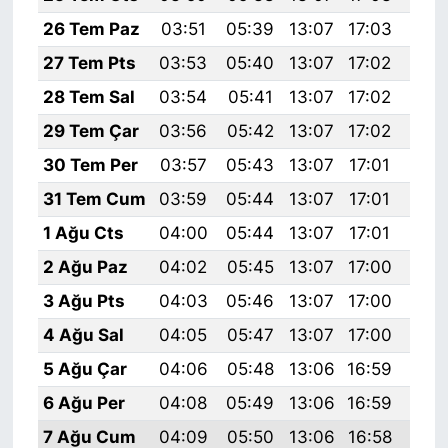
26 Tem Paz
03:51
05:39
13:07
17:03
20:
27 Tem Pts
03:53
05:40
13:07
17:02
20:
28 Tem Sal
03:54
05:41
13:07
17:02
20:
29 Tem Çar
03:56
05:42
13:07
17:02
20:
30 Tem Per
03:57
05:43
13:07
17:01
20:
31 Tem Cum
03:59
05:44
13:07
17:01
20:
1 Ağu Cts
04:00
05:44
13:07
17:01
20:
2 Ağu Paz
04:02
05:45
13:07
17:00
20:
3 Ağu Pts
04:03
05:46
13:07
17:00
20:
4 Ağu Sal
04:05
05:47
13:07
17:00
20:
5 Ağu Çar
04:06
05:48
13:06
16:59
20:
6 Ağu Per
04:08
05:49
13:06
16:59
20:
7 Ağu Cum
04:09
05:50
13:06
16:58
20: