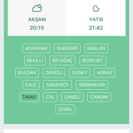
AKŞAM
YATSI
20:15
21:42
ACIPAYAM
BABADAĞ
BAKLAN
BEKİLLİ
BEYAĞAÇ
BOZKURT
BULDAN
DENİZLİ
GÜNEY
HONAZ
KALE
SARAYKÖY
SERİNHİSAR
TAVAS
ÇAL
ÇAMELİ
ÇARDAK
ÇİVRİL