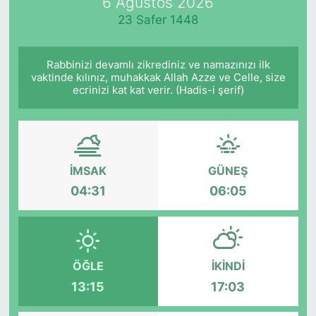
6 Ağustos 2026
23 Safer 1448
Rabbinizi devamlı zikrediniz ve namazınızı ilk
vaktinde kılınız, muhakkak Allah Azze ve Celle, size
ecrinizi kat kat verir. (Hadis-i şerif)
İMSAK
GÜNEŞ
04:31
06:05
ÖĞLE
İKINDI
13:15
17:03