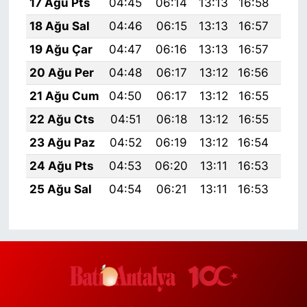
17 Ağu Pts
04:45
06:14
13:13
16:58
20:
18 Ağu Sal
04:46
06:15
13:13
16:57
20:
19 Ağu Çar
04:47
06:16
13:13
16:57
19:
20 Ağu Per
04:48
06:17
13:12
16:56
19:
21 Ağu Cum
04:50
06:17
13:12
16:55
19:
22 Ağu Cts
04:51
06:18
13:12
16:55
19:
23 Ağu Paz
04:52
06:19
13:12
16:54
19:
24 Ağu Pts
04:53
06:20
13:11
16:53
19:
25 Ağu Sal
04:54
06:21
13:11
16:53
19: