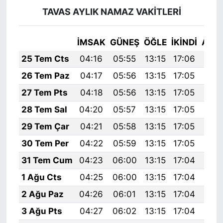
TAVAS AYLIK NAMAZ VAKITLERI
İMSAK
GÜNEŞ
ÖĞLE
İKINDI
AKŞ
25 Tem Cts
04:16
05:55
13:15
17:06
20:
26 Tem Paz
04:17
05:56
13:15
17:05
20:
27 Tem Pts
04:18
05:56
13:15
17:05
20:
28 Tem Sal
04:20
05:57
13:15
17:05
20:
29 Tem Çar
04:21
05:58
13:15
17:05
20:
30 Tem Per
04:22
05:59
13:15
17:05
20:
31 Tem Cum
04:23
06:00
13:15
17:04
20:
1 Ağu Cts
04:25
06:00
13:15
17:04
20:
2 Ağu Paz
04:26
06:01
13:15
17:04
20:
3 Ağu Pts
04:27
06:02
13:15
17:04
20: