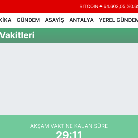
BITCOIN
64.602,05
%0.6
DOLAR
47,6006
%0.0
KİKA
GÜNDEM
ASAYİŞ
ANTALYA
YEREL GÜNDE
EURO
55,0250
%0.0
akitleri
STERLİN
64,2398
%0.
GRAM ALTIN
6513.94
%0.3
BİST100
13.768
%4
AKŞAM VAKTINE KALAN SÜRE
29:11