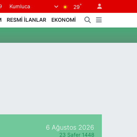
°
Kumluca
9
29
6
M
RESMİ İLANLAR
EKONOMİ
2
2
2
8
6 Ağustos 2026
23 Safer 1448