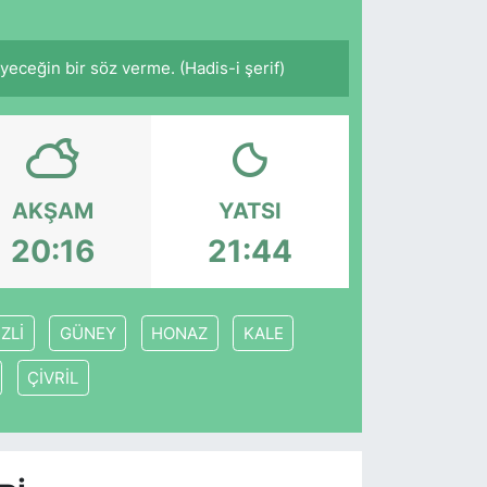
ceğin bir söz verme. (Hadis-i şerif)
AKŞAM
YATSI
20:16
21:44
ZLİ
GÜNEY
HONAZ
KALE
ÇİVRİL