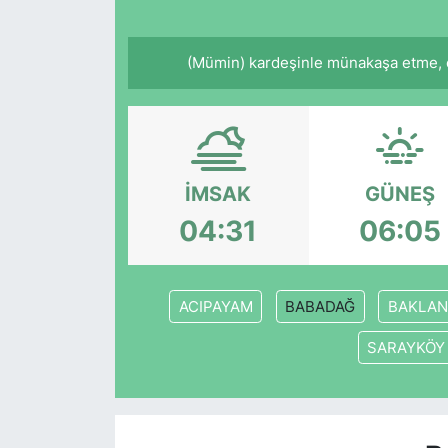
(Mümin) kardeşinle münakaşa etme, o
İMSAK
GÜNEŞ
04:31
06:05
ACIPAYAM
BABADAĞ
BAKLAN
SARAYKÖY