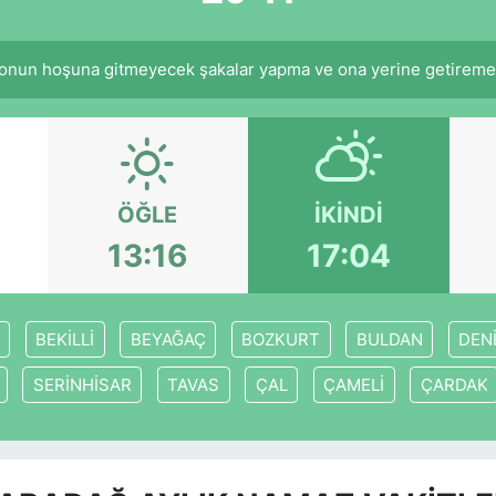
nun hoşuna gitmeyecek şakalar yapma ve ona yerine getiremeye
ÖĞLE
İKINDI
13:16
17:04
BEKİLLİ
BEYAĞAÇ
BOZKURT
BULDAN
DENİ
SERİNHİSAR
TAVAS
ÇAL
ÇAMELİ
ÇARDAK