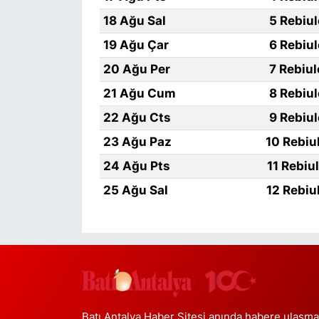
18 Ağu Sal
5 Rebiu
19 Ağu Çar
6 Rebiu
20 Ağu Per
7 Rebiu
21 Ağu Cum
8 Rebiu
22 Ağu Cts
9 Rebiu
23 Ağu Paz
10 Rebiu
24 Ağu Pts
11 Rebiu
25 Ağu Sal
12 Rebiu
Batı Antalya Haber Sitesi anında habere ulaşma