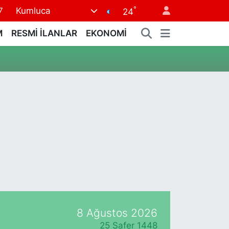
°
Kumluca
7
24
8
M
RESMİ İLANLAR
EKONOMİ
2
8
3
4
8 Ağustos 2026
25 Safer 1448