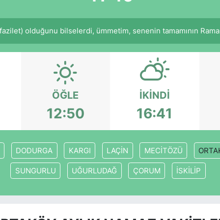
fazilet) olduğunu bilselerdi, ümmetim, senenin tamamının Ramaz
ÖĞLE
İKINDI
12:50
16:41
DODURGA
KARGI
LAÇİN
MECİTÖZÜ
ORTA
SUNGURLU
UĞURLUDAĞ
ÇORUM
İSKİLİP