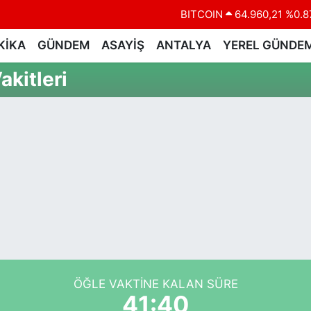
BITCOIN
64.960,21
%0.8
DOLAR
47,7436
%0.1
KİKA
GÜNDEM
ASAYİŞ
ANTALYA
YEREL GÜNDE
EURO
55,2510
%0.3
kitleri
STERLİN
64,4811
%0.3
GRAM ALTIN
6660.55
%0.0
BİST100
13.779
%-1
ÖĞLE VAKTINE KALAN SÜRE
41:40