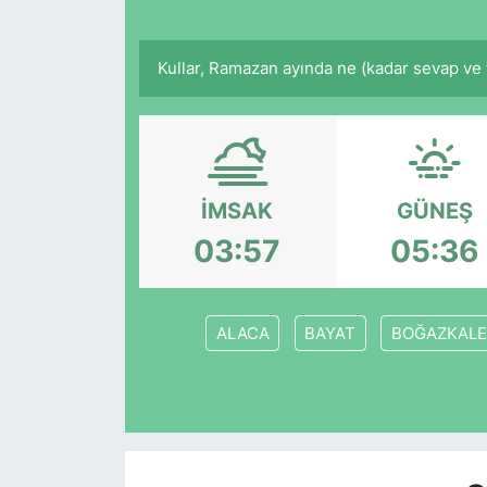
Kullar, Ramazan ayında ne (kadar sevap ve 
İMSAK
GÜNEŞ
03:57
05:36
ALACA
BAYAT
BOĞAZKALE