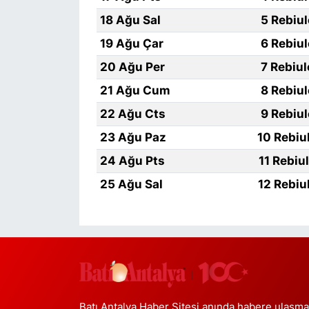
18 Ağu Sal
5 Rebiu
19 Ağu Çar
6 Rebiu
20 Ağu Per
7 Rebiu
21 Ağu Cum
8 Rebiu
22 Ağu Cts
9 Rebiu
23 Ağu Paz
10 Rebiu
24 Ağu Pts
11 Rebiu
25 Ağu Sal
12 Rebiu
Batı Antalya Haber Sitesi anında habere ulaşma