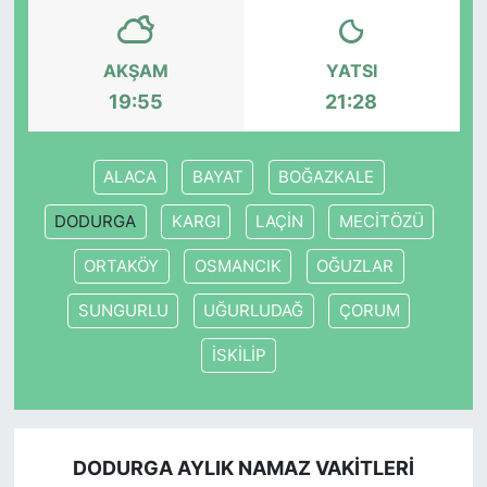
AKŞAM
YATSI
19:55
21:28
ALACA
BAYAT
BOĞAZKALE
DODURGA
KARGI
LAÇİN
MECİTÖZÜ
ORTAKÖY
OSMANCIK
OĞUZLAR
SUNGURLU
UĞURLUDAĞ
ÇORUM
İSKİLİP
DODURGA AYLIK NAMAZ VAKITLERI