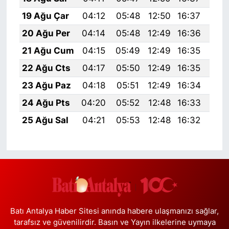
19 Ağu Çar
04:12
05:48
12:50
16:37
19:
20 Ağu Per
04:14
05:48
12:49
16:36
19:
21 Ağu Cum
04:15
05:49
12:49
16:35
19:
22 Ağu Cts
04:17
05:50
12:49
16:35
19:
23 Ağu Paz
04:18
05:51
12:49
16:34
19:
24 Ağu Pts
04:20
05:52
12:48
16:33
19:
25 Ağu Sal
04:21
05:53
12:48
16:32
19:
Batı Antalya Haber Sitesi anında habere ulaşmanızı sağlar,
tarafsız ve güvenilirdir. Basın ve Yayın ilkelerine uymaya