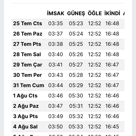
İMSAK
GÜNEŞ
ÖĞLE
İKINDI
AKŞ
25 Tem Cts
03:35
05:23
12:52
16:48
20:
26 Tem Paz
03:37
05:24
12:52
16:48
20:
27 Tem Pts
03:38
05:25
12:52
16:48
20:
28 Tem Sal
03:40
05:26
12:52
16:48
20:
29 Tem Çar
03:41
05:27
12:52
16:47
20:
30 Tem Per
03:43
05:28
12:52
16:47
20:
31 Tem Cum
03:44
05:29
12:52
16:47
20:
1 Ağu Cts
03:46
05:30
12:52
16:46
20:
2 Ağu Paz
03:47
05:31
12:52
16:46
20:
3 Ağu Pts
03:49
05:32
12:52
16:46
20:
4 Ağu Sal
03:50
05:33
12:52
16:45
20: