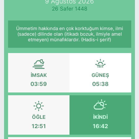
9 Ağustos 2026
26 Safer 1448
Ümmetim hakkında en çok korktuğum kimse, ilmi
(sadece) dilinde olan (itikadı bozuk, ilmiyle amel
etmeyen) münafıklardır. (Hadis-i şerif)
İMSAK
GÜNEŞ
03:59
05:38
ÖĞLE
İKINDI
12:51
16:42