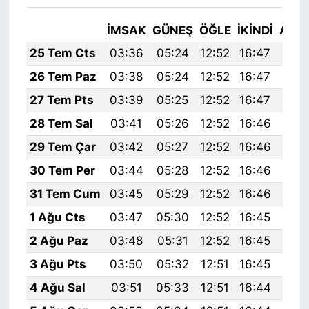
İMSAK
GÜNEŞ
ÖĞLE
İKINDI
AKŞ
25 Tem Cts
03:36
05:24
12:52
16:47
20:
26 Tem Paz
03:38
05:24
12:52
16:47
20:
27 Tem Pts
03:39
05:25
12:52
16:47
20:
28 Tem Sal
03:41
05:26
12:52
16:46
20:
29 Tem Çar
03:42
05:27
12:52
16:46
20:
30 Tem Per
03:44
05:28
12:52
16:46
20:
31 Tem Cum
03:45
05:29
12:52
16:46
20:
1 Ağu Cts
03:47
05:30
12:52
16:45
20:
2 Ağu Paz
03:48
05:31
12:52
16:45
20:
3 Ağu Pts
03:50
05:32
12:51
16:45
20:
4 Ağu Sal
03:51
05:33
12:51
16:44
20: