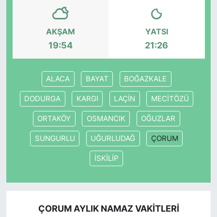
AKŞAM
YATSI
19:54
21:26
ALACA
BAYAT
BOĞAZKALE
DODURGA
KARGI
LAÇİN
MECİTÖZÜ
ORTAKÖY
OSMANCIK
OĞUZLAR
SUNGURLU
UĞURLUDAĞ
ÇORUM
İSKİLİP
ÇORUM AYLIK NAMAZ VAKITLERI