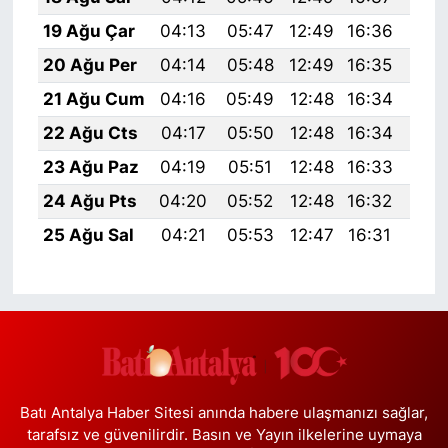
19 Ağu Çar
04:13
05:47
12:49
16:36
19:
20 Ağu Per
04:14
05:48
12:49
16:35
19:
21 Ağu Cum
04:16
05:49
12:48
16:34
19:
22 Ağu Cts
04:17
05:50
12:48
16:34
19:
23 Ağu Paz
04:19
05:51
12:48
16:33
19:
24 Ağu Pts
04:20
05:52
12:48
16:32
19:
25 Ağu Sal
04:21
05:53
12:47
16:31
19:
Batı Antalya Haber Sitesi anında habere ulaşmanızı sağlar,
tarafsız ve güvenilirdir. Basın ve Yayın ilkelerine uymaya