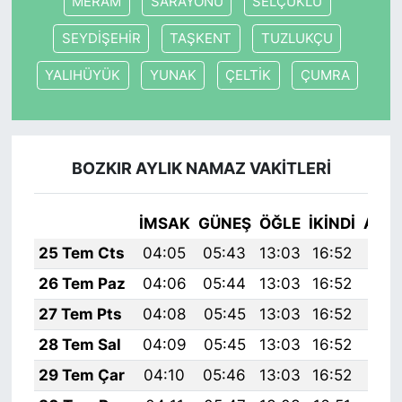
MERAM
SARAYÖNÜ
SELÇUKLU
SEYDİŞEHİR
TAŞKENT
TUZLUKÇU
YALIHÜYÜK
YUNAK
ÇELTİK
ÇUMRA
BOZKIR AYLIK NAMAZ VAKITLERI
İMSAK
GÜNEŞ
ÖĞLE
İKINDI
AKŞ
25 Tem Cts
04:05
05:43
13:03
16:52
20:
26 Tem Paz
04:06
05:44
13:03
16:52
20:
27 Tem Pts
04:08
05:45
13:03
16:52
20:
28 Tem Sal
04:09
05:45
13:03
16:52
20:
29 Tem Çar
04:10
05:46
13:03
16:52
20: