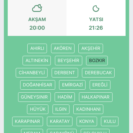
AKŞAM
YATSI
20:00
21:26
AHIRLI
AKÖREN
AKŞEHİR
ALTINEKİN
BEYŞEHİR
BOZKIR
CİHANBEYLİ
DERBENT
DEREBUCAK
DOĞANHİSAR
EMİRGAZİ
EREĞLİ
GÜNEYSINIR
HADİM
HALKAPINAR
HÜYÜK
ILGIN
KADINHANI
KARAPINAR
KARATAY
KONYA
KULU