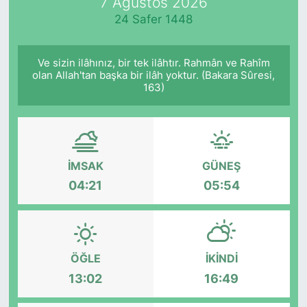
7 Ağustos 2026
24 Safer 1448
Ve sizin ilâhınız, bir tek ilâhtır. Rahmân ve Rahîm
olan Allah'tan başka bir ilâh yoktur. (Bakara Sûresi,
163)
İMSAK
GÜNEŞ
04:21
05:54
ÖĞLE
İKINDI
13:02
16:49