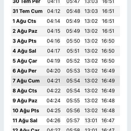
30 Tem Per
04:11
05:47
13:03
16:51
20:
31 Tem Cum
04:12
05:48
13:03
16:51
20:
1 Ağu Cts
04:14
05:49
13:02
16:51
20:
2 Ağu Paz
04:15
05:49
13:02
16:51
20:
3 Ağu Pts
04:16
05:50
13:02
16:50
20:
4 Ağu Sal
04:17
05:51
13:02
16:50
20:
5 Ağu Çar
04:19
05:52
13:02
16:50
20:
6 Ağu Per
04:20
05:53
13:02
16:49
20:
7 Ağu Cum
04:21
05:54
13:02
16:49
20:
8 Ağu Cts
04:22
05:54
13:02
16:49
19:
9 Ağu Paz
04:24
05:55
13:02
16:48
19:
10 Ağu Pts
04:25
05:56
13:02
16:48
19:
11 Ağu Sal
04:26
05:57
13:01
16:47
19:
12 Ağu Çar
04:27
05:58
13:01
16:47
19: