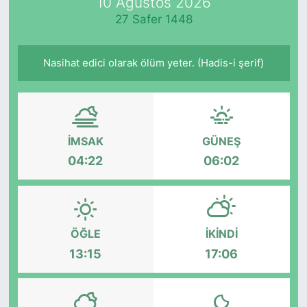
10 Ağustos 2026
27 Safer 1448
Nasihat edici olarak ölüm yeter. (Hadis-i şerif)
İMSAK
GÜNEŞ
04:22
06:02
ÖĞLE
İKINDI
13:15
17:06