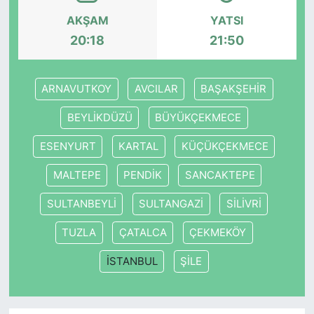
AKŞAM
YATSI
20:18
21:50
ARNAVUTKOY
AVCILAR
BAŞAKŞEHİR
BEYLİKDÜZÜ
BÜYÜKÇEKMECE
ESENYURT
KARTAL
KÜÇÜKÇEKMECE
MALTEPE
PENDİK
SANCAKTEPE
SULTANBEYLİ
SULTANGAZİ
SİLİVRİ
TUZLA
ÇATALCA
ÇEKMEKÖY
İSTANBUL
ŞİLE