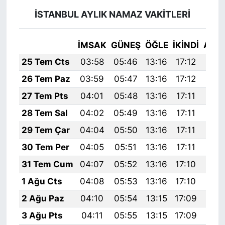
İSTANBUL AYLIK NAMAZ VAKITLERI
İMSAK
GÜNEŞ
ÖĞLE
İKINDI
AKŞ
25 Tem Cts
03:58
05:46
13:16
17:12
20:
26 Tem Paz
03:59
05:47
13:16
17:12
20:
27 Tem Pts
04:01
05:48
13:16
17:11
20:
28 Tem Sal
04:02
05:49
13:16
17:11
20:
29 Tem Çar
04:04
05:50
13:16
17:11
20:
30 Tem Per
04:05
05:51
13:16
17:11
20:
31 Tem Cum
04:07
05:52
13:16
17:10
20:
1 Ağu Cts
04:08
05:53
13:16
17:10
20:
2 Ağu Paz
04:10
05:54
13:15
17:09
20:
3 Ağu Pts
04:11
05:55
13:15
17:09
20: