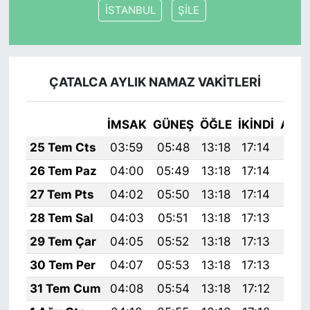
İSTANBUL
ŞİLE
ÇATALCA AYLIK NAMAZ VAKITLERI
İMSAK
GÜNEŞ
ÖĞLE
İKINDI
AKŞ
25 Tem Cts
03:59
05:48
13:18
17:14
20:
26 Tem Paz
04:00
05:49
13:18
17:14
20:
27 Tem Pts
04:02
05:50
13:18
17:14
20:
28 Tem Sal
04:03
05:51
13:18
17:13
20:
29 Tem Çar
04:05
05:52
13:18
17:13
20:
30 Tem Per
04:07
05:53
13:18
17:13
20:
31 Tem Cum
04:08
05:54
13:18
17:12
20: