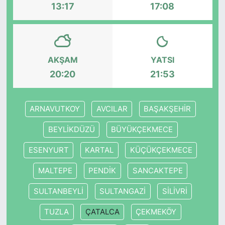
13:17
17:08
AKŞAM
YATSI
20:20
21:53
ARNAVUTKOY
AVCILAR
BAŞAKŞEHİR
BEYLİKDÜZÜ
BÜYÜKÇEKMECE
ESENYURT
KARTAL
KÜÇÜKÇEKMECE
MALTEPE
PENDİK
SANCAKTEPE
SULTANBEYLİ
SULTANGAZİ
SİLİVRİ
TUZLA
ÇATALCA
ÇEKMEKÖY