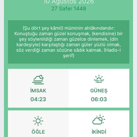
10 Ağustos 2026
27 Safer 1448
(Şu dört şey kâmil) müminin ahlâkındandır:
Konuştuğu zaman güzel konuşmak, (kendisine) bir
şey söylenildiği zaman güzelce dinlemek, (din
kardeşiyle) karşılaştığı zaman güler yüzlü olmak,
söz verdiği zaman sözüne sâdık kalmak. (Hadis-i
şerif)
İMSAK
GÜNEŞ
04:23
06:03
ÖĞLE
İKINDI