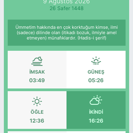
9 Ağustos 2026
26 Safer 1448
Ümmetim hakkında en çok korktuğum kimse, ilmi
(sadece) dilinde olan (itikadı bozuk, ilmiyle amel
etmeyen) münafıklardır. (Hadis-i şerif)
İMSAK
GÜNEŞ
03:49
05:26
ÖĞLE
İKINDI
12:36
16:26