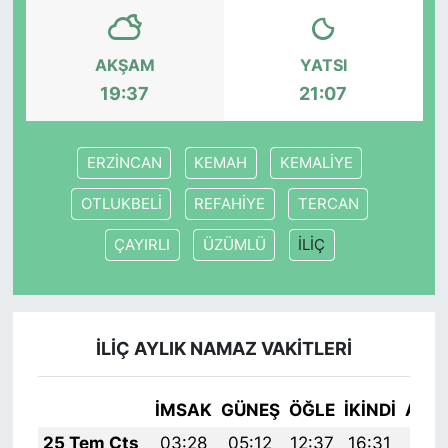
AKŞAM
YATSI
19:37
21:07
ERZİNCAN
KEMAH
KEMALİYE
OTLUKBELİ
REFAHİYE
TERCAN
ÇAYIRLI
ÜZÜMLÜ
İLİÇ
İLİÇ AYLIK NAMAZ VAKITLERI
İMSAK
GÜNEŞ
ÖĞLE
İKINDI
AKŞ
25 Tem Cts
03:28
05:12
12:37
16:31
19: