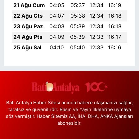
21 Ağu Cum
04:05
05:37
12:34
16:19
19:
22 Ağu Cts
04:07
05:38
12:34
16:18
19:
23 Ağu Paz
04:08
05:39
12:34
16:18
19:
24 Ağu Pts
04:09
05:39
12:33
16:17
19:
25 Ağu Sal
04:10
05:40
12:33
16:16
19:
Batı Antalya Haber Sitesi anında habere ulaşmanızı sağlar,
tarafsız ve güvenilirdir. Basın ve Yayın ilkelerine uymaya
söz vermiştir. Haber Sitemiz AA, İHA, DHA, ANKA Ajansları
abonesidir.