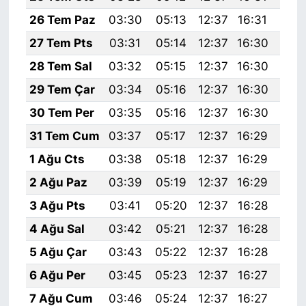
26 Tem Paz
03:30
05:13
12:37
16:31
19:
27 Tem Pts
03:31
05:14
12:37
16:30
19:
28 Tem Sal
03:32
05:15
12:37
16:30
19:
29 Tem Çar
03:34
05:16
12:37
16:30
19:
30 Tem Per
03:35
05:16
12:37
16:30
19:
31 Tem Cum
03:37
05:17
12:37
16:29
19:
1 Ağu Cts
03:38
05:18
12:37
16:29
19:
2 Ağu Paz
03:39
05:19
12:37
16:29
19:
3 Ağu Pts
03:41
05:20
12:37
16:28
19:
4 Ağu Sal
03:42
05:21
12:37
16:28
19:
5 Ağu Çar
03:43
05:22
12:37
16:28
19:
6 Ağu Per
03:45
05:23
12:37
16:27
19:
7 Ağu Cum
03:46
05:24
12:37
16:27
19: