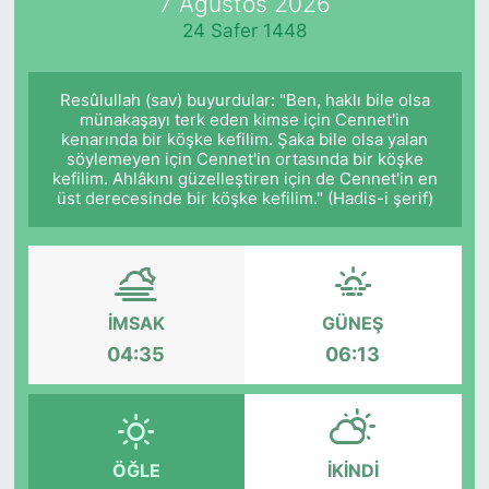
7 Ağustos 2026
24 Safer 1448
Resûlullah (sav) buyurdular: "Ben, haklı bile olsa
münakaşayı terk eden kimse için Cennet'in
kenarında bir köşke kefilim. Şaka bile olsa yalan
söylemeyen için Cennet'in ortasında bir köşke
kefilim. Ahlâkını güzelleştiren için de Cennet'in en
üst derecesinde bir köşke kefilim." (Hadis-i şerif)
İMSAK
GÜNEŞ
04:35
06:13
ÖĞLE
İKINDI