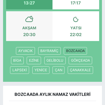
13:27
17:17
AKŞAM
YATSI
20:30
22:02
AYVACIK
BAYRAMİÇ
BOZCAADA
BİGA
EZİNE
GELİBOLU
GÖKÇEADA
LAPSEKİ
YENİCE
ÇAN
ÇANAKKALE
BOZCAADA AYLIK NAMAZ VAKITLERI