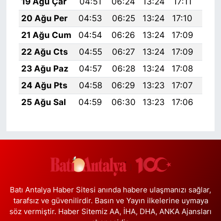
19 Ağu Çar
04:51
06:24
13:24
17:11
20:
20 Ağu Per
04:53
06:25
13:24
17:10
20:
21 Ağu Cum
04:54
06:26
13:24
17:09
20:
22 Ağu Cts
04:55
06:27
13:24
17:09
20:
23 Ağu Paz
04:57
06:28
13:24
17:08
20:
24 Ağu Pts
04:58
06:29
13:23
17:07
20:
25 Ağu Sal
04:59
06:30
13:23
17:06
20:
Batı Antalya Haber Sitesi anında habere ulaşmanızı sağlar,
tarafsız ve güvenilirdir. Basın ve Yayın ilkelerine uymaya
söz vermiştir. Haber Sitemiz AA, İHA, DHA, ANKA Ajansları