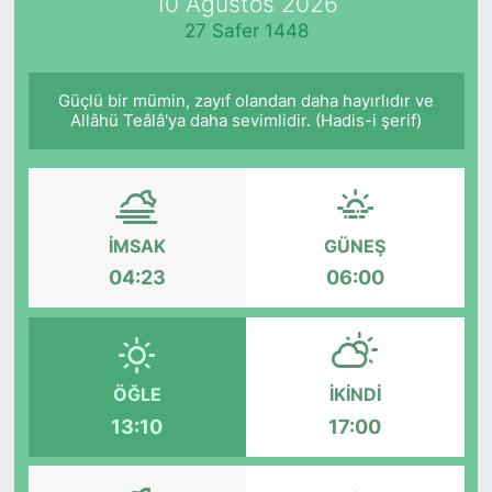
10 Ağustos 2026
27 Safer 1448
Güçlü bir mümin, zayıf olandan daha hayırlıdır ve
Allâhü Teâlâ'ya daha sevimlidir. (Hadis-i şerif)
İMSAK
GÜNEŞ
04:23
06:00
ÖĞLE
İKINDI
13:10
17:00