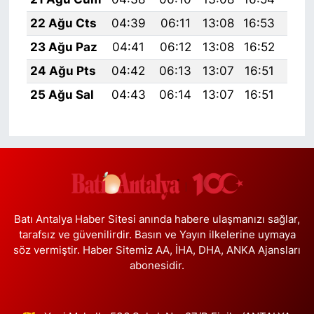
22 Ağu Cts
04:39
06:11
13:08
16:53
19:
23 Ağu Paz
04:41
06:12
13:08
16:52
19:
24 Ağu Pts
04:42
06:13
13:07
16:51
19:
25 Ağu Sal
04:43
06:14
13:07
16:51
19:
Batı Antalya Haber Sitesi anında habere ulaşmanızı sağlar,
tarafsız ve güvenilirdir. Basın ve Yayın ilkelerine uymaya
söz vermiştir. Haber Sitemiz AA, İHA, DHA, ANKA Ajansları
abonesidir.