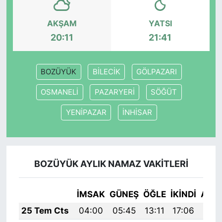
AKŞAM
YATSI
20:11
21:41
BOZÜYÜK
BİLECİK
GÖLPAZARI
OSMANELİ
PAZARYERİ
SÖĞÜT
YENİPAZAR
İNHİSAR
BOZÜYÜK AYLIK NAMAZ VAKITLERI
İMSAK
GÜNEŞ
ÖĞLE
İKINDI
AKŞ
25 Tem Cts
04:00
05:45
13:11
17:06
20: