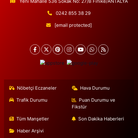
Yeni Mahalle 536 Sokak No: 27/B Finike/ANTALYA
0242 855 38 29
[email protected]
Nöbetçi Eczaneler
Hava Durumu
Trafik Durumu
Puan Durumu ve
Fikstür
Tüm Manşetler
Son Dakika Haberleri
Haber Arşivi