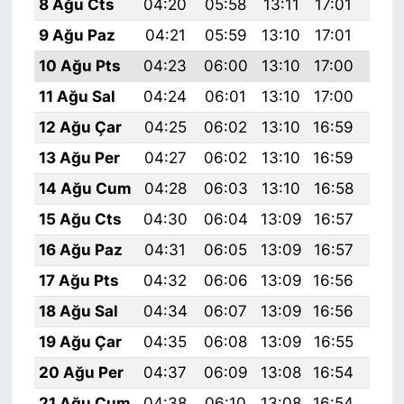
8 Ağu Cts
04:20
05:58
13:11
17:01
20:
9 Ağu Paz
04:21
05:59
13:10
17:01
20:
10 Ağu Pts
04:23
06:00
13:10
17:00
20:
11 Ağu Sal
04:24
06:01
13:10
17:00
20:
12 Ağu Çar
04:25
06:02
13:10
16:59
20:
13 Ağu Per
04:27
06:02
13:10
16:59
20:
14 Ağu Cum
04:28
06:03
13:10
16:58
20:
15 Ağu Cts
04:30
06:04
13:09
16:57
20:
16 Ağu Paz
04:31
06:05
13:09
16:57
20:
17 Ağu Pts
04:32
06:06
13:09
16:56
20:
18 Ağu Sal
04:34
06:07
13:09
16:56
20:
19 Ağu Çar
04:35
06:08
13:09
16:55
19:
20 Ağu Per
04:37
06:09
13:08
16:54
19:
21 Ağu Cum
04:38
06:10
13:08
16:54
19: