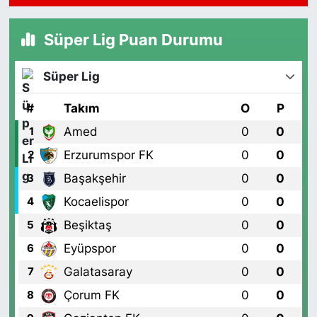
Akşemsettin Mahallesi Petrol Yolu Caddesi Birgül Sokak,No:34
A
Süper Lig Puan Durumu
0 (532) 137 55 01
Yol Tarifi Al
Süper Lig
Metro Atakent Eczanesi
Atakent Mahallesi Reşitpaşa Caddesi 73 D ATAKENT DÖNERCİ
#
Takım
O
P
CELAL USTA VE ZİGANA DÜĞÜN SALONUNUN YANI
Amed
0
0
1
0 (216) 461 51 71
Yol Tarifi Al
Erzurumspor FK
0
0
2
Sezgin Eczanesi
Başakşehir
0
0
3
Sümer Mahallesi Prof. Turan Güneş Caddesi 57 AA
Kocaelispor
0
0
4
0 (506) 740 60 23
Yol Tarifi Al
Beşiktaş
0
0
5
Eyüpspor
0
0
Meydan Eczanesi
6
Arnavutköy Merkez Mahallesi Nenehatun Caddesi 8A 15
Galatasaray
0
0
7
TEMMUZ MEYDANI (ESKİ TOP SAHASI ve ESKİ BELEDİYE
BİNASI karşısı) - SEVGİ TIP MERKEZİ'nin 50 METRE altında -
Çorum FK
0
0
8
DUYAL DÜĞÜN SALONU'nun bitişiği