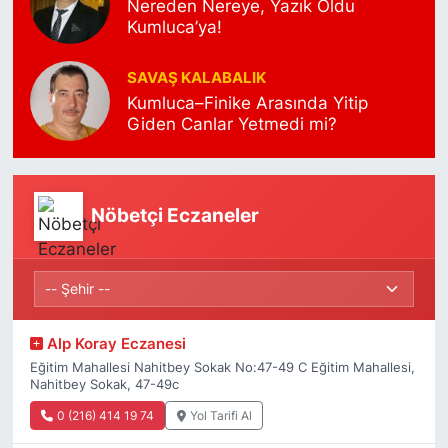
Nereden Nereye, Yazık Oldu
Kumluca’ya!
SAVAŞ KALABALIK
Kumluca–Finike Arasında Yitip
Giden Canlar Yetmedi mi?
Nöbetçi Eczaneler
Alp Koray Eczanesi
Eğitim Mahallesi Nahitbey Sokak No:47-49 C Eğitim Mahallesi,
Nahitbey Sokak, 47-49c
0 (216) 414 19 74
Yol Tarifi Al