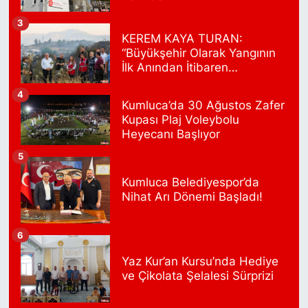
Üsküdar Hükümet Konağı'nın yanı.
3
0 (216) 201 10 00
Yol Tarifi Al
KEREM KAYA TURAN:
“Büyükşehir Olarak Yangının
Işılay Eczanesi
İlk Anından İtibaren
Sahrayıcedit Mahallesi Cebesoy Sokak 29B
Sahadayız”
4
0 (216) 302 44 07
Yol Tarifi Al
Kumluca’da 30 Ağustos Zafer
Kupası Plaj Voleybolu
Selenyum Eczanesi
Heyecanı Başlıyor
Koşuyolu Mahallesi Alidede Sokak No:9,Z1 KOŞUYOLU
5
MEDİPOL HASTANESİ OTOPARKI YANI, KOŞUYOLU BEYZADE
KÜNEFE YANI, KOŞUYOLU SUZUKİ KARŞISI CADDE ÜZERİ
Kumluca Belediyespor’da
0 (216) 550 05 05
Yol Tarifi Al
Nihat Arı Dönemi Başladı!
Sahne Eczanesi
6
İslambey Mahallesi Bestekar Nihat İncekara Sok. 5 B
Yaz Kur’an Kursu’nda Hediye
0 (501) 100 74 63
Yol Tarifi Al
ve Çikolata Şelalesi Sürprizi
Alper Eczanesi