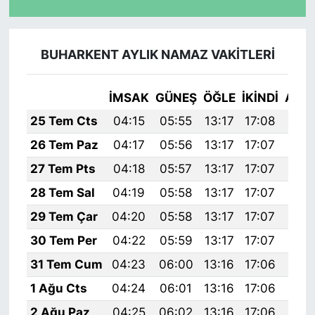
BUHARKENT AYLIK NAMAZ VAKITLERI
İMSAK
GÜNEŞ
ÖĞLE
İKINDI
AKŞ
25 Tem Cts
04:15
05:55
13:17
17:08
20:
26 Tem Paz
04:17
05:56
13:17
17:07
20:
27 Tem Pts
04:18
05:57
13:17
17:07
20:
28 Tem Sal
04:19
05:58
13:17
17:07
20:
29 Tem Çar
04:20
05:58
13:17
17:07
20:
30 Tem Per
04:22
05:59
13:17
17:07
20:
31 Tem Cum
04:23
06:00
13:16
17:06
20:
1 Ağu Cts
04:24
06:01
13:16
17:06
20:
2 Ağu Paz
04:25
06:02
13:16
17:06
20: