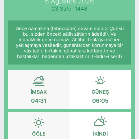
6 Ağustos 2026
23 Safer 1448
Gece namazına (teheccüde) devam ediniz. Çünkü
bu, sizden önceki sâlih zâtların âdetidir. Ve
muhakkak gece namazı, Allâhü Teâlâ'ya mânen
yaklaşmaya vesîledir, günahlardan korunmaya bir
vâsıtadır, birtakım günahlara keffârettir ve
hastalıkları bedenden uzaklaştırır. (Hadis-i şerif)
İMSAK
GÜNEŞ
04:31
06:05
ÖĞLE
İKINDI