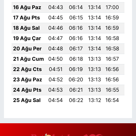
16 Ağu Paz
04:43
06:14
13:14
17:00
20:
17 Ağu Pts
04:45
06:15
13:14
16:59
20:
18 Ağu Sal
04:46
06:16
13:14
16:59
20:
19 Ağu Çar
04:47
06:16
13:14
16:58
20:
20 Ağu Per
04:48
06:17
13:14
16:58
20:
21 Ağu Cum
04:50
06:18
13:13
16:57
19:
22 Ağu Cts
04:51
06:19
13:13
16:56
19:
23 Ağu Paz
04:52
06:20
13:13
16:56
19:
24 Ağu Pts
04:53
06:21
13:13
16:55
19:
25 Ağu Sal
04:54
06:22
13:12
16:54
19: