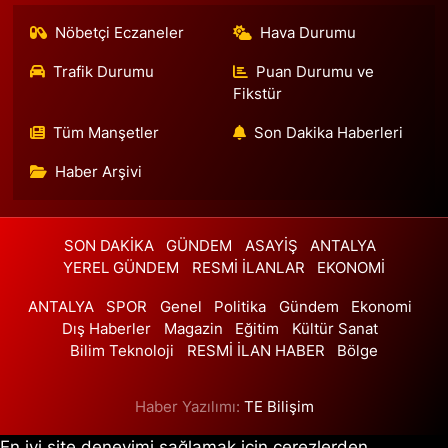
Nöbetçi Eczaneler
Hava Durumu
Trafik Durumu
Puan Durumu ve
Fikstür
Tüm Manşetler
Son Dakika Haberleri
Haber Arşivi
SON DAKİKA
GÜNDEM
ASAYİŞ
ANTALYA
YEREL GÜNDEM
RESMİ İLANLAR
EKONOMİ
ANTALYA
SPOR
Genel
Politika
Gündem
Ekonomi
Dış Haberler
Magazin
Eğitim
Kültür Sanat
Bilim Teknoloji
RESMİ İLAN HABER
Bölge
Haber Yazılımı:
TE Bilişim
En iyi site deneyimi sağlamak için çerezlerden