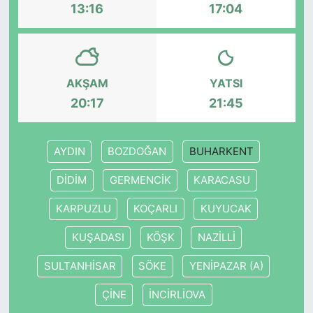
13:16
17:04
AKŞAM
YATSI
20:17
21:45
AYDIN
BOZDOĞAN
BUHARKENT
DİDİM
GERMENCİK
KARACASU
KARPUZLU
KOÇARLI
KUYUCAK
KUŞADASI
KÖŞK
NAZİLLİ
SULTANHİSAR
SÖKE
YENİPAZAR (A)
ÇİNE
İNCİRLİOVA