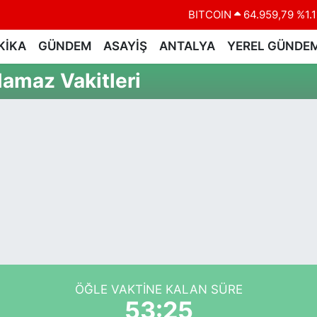
BITCOIN
64.959,79
%1.1
DOLAR
47,7436
%0.1
KİKA
GÜNDEM
ASAYİŞ
ANTALYA
YEREL GÜNDE
EURO
55,2510
%0.3
Namaz Vakitleri
STERLİN
64,4811
%0.3
GRAM ALTIN
6660.55
%0.0
BİST100
13.779
%-1
ÖĞLE VAKTINE KALAN SÜRE
53:25