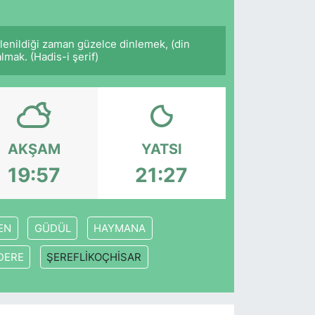
lenildiği zaman güzelce dinlemek, (din
mak. (Hadis-i şerif)
AKŞAM
YATSI
19:57
21:27
EN
GÜDÜL
HAYMANA
DERE
ŞEREFLİKOÇHİSAR