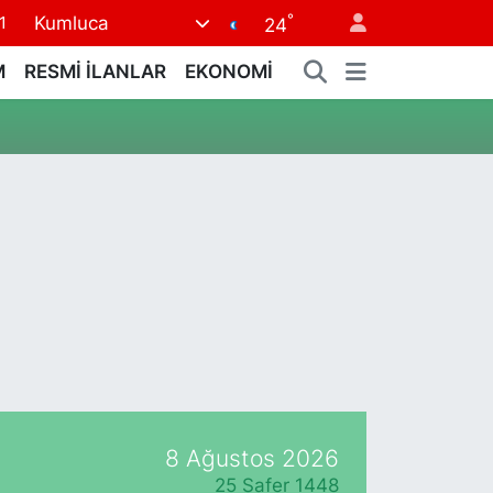
°
Kumluca
1
24
8
M
RESMİ İLANLAR
EKONOMİ
2
8
3
4
8 Ağustos 2026
25 Safer 1448