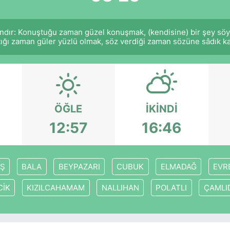
ndır: Konuştuğu zaman güzel konuşmak, (kendisine) bir şey söy
tığı zaman güler yüzlü olmak, söz verdiği zaman sözüne sâdık kal
ÖĞLE
İKINDI
12:57
16:46
Ş
BALA
BEYPAZARI
CUBUK
ELMADAĞ
EVR
CİK
KIZILCAHAMAM
NALLIHAN
POLATLI
ÇAMLI