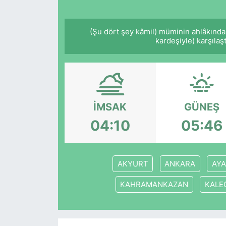
(Şu dört şey kâmil) müminin ahlâkında
kardeşiyle) karşılaş
İMSAK
GÜNEŞ
04:10
05:46
AKYURT
ANKARA
AYA
KAHRAMANKAZAN
KALE