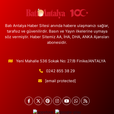
Özkan Eczanesi
Nispetiye Mahallesi Hakkı Şehit Han Sokak 7 B Trio Kuaför'ün
karşısı.
0 (212) 281 95 56
Yol Tarifi Al
Batı Antalya Haber Sitesi anında habere ulaşmanızı sağlar,
tarafsız ve güvenilirdir. Basın ve Yayın ilkelerine uymaya
Ülker Eczanesi
söz vermiştir. Haber Sitemiz AA, İHA, DHA, ANKA Ajansları
Mevlana Mahallesi Hürriyet Caddesi 10B Innovia 1. Etap Yolu Üzeri
abonesidir.
Öğretmenler Sitesi ve Albayrak Cami yanı, Güzelyurt 2 Nolu ASM
Karşısı, Lotuslar Binası
0 (212) 852 91 96
Yol Tarifi Al
Yeni Mahalle 536 Sokak No: 27/B Finike/ANTALYA
Çemberlitaş Eczanesi
0242 855 38 29
Binbirdirek Mahallesi Peykane Caddesi 25 A
[email protected]
0 (212) 590 90 09
Yol Tarifi Al
Naciye Eczanesi
Esentepe Mahallesi 2388. Sokak 8 A 38 NOLU ASM YANI -
ESENTEPE MERKEZ CAMİNİN ORDAKİ GÜVEN KASABIN KARŞI
SOKAĞINDA