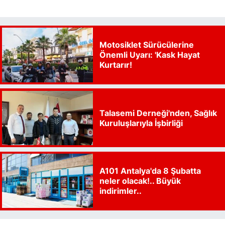
Motosiklet Sürücülerine
Önemli Uyarı: 'Kask Hayat
Kurtarır!
Talasemi Derneği'nden, Sağlık
Kuruluşlarıyla İşbirliği
A101 Antalya'da 8 Şubatta
neler olacak!.. Büyük
indirimler..