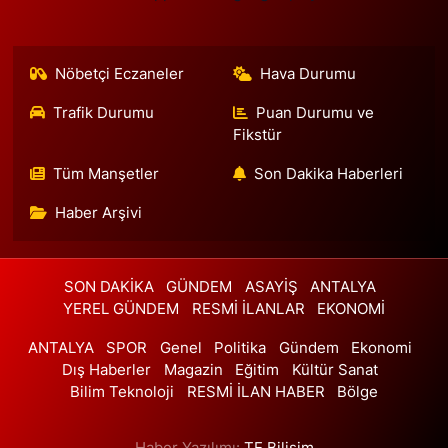
0 (552) 156 57 58
Yol Tarifi Al
Nöbetçi Eczaneler
Hava Durumu
Tozkoparan Eczanesi
Mehmet Nesih Özmen Mahallesi Zeki Sokak No:28 A MEVLANA
Trafik Durumu
Puan Durumu ve
FIRININ YAN DÜKKANI
Fikstür
0 (212) 481 73 25
Yol Tarifi Al
Tüm Manşetler
Son Dakika Haberleri
Burak Eczanesi
Haber Arşivi
Cevizlik Mahallesi Kırmızı Şebboy Sokak 15 A UZMANLAR TIP
MERKEZİ YANI DERSHANELER SOKAĞI İSTANBUL CADDESİ AÇIK
OTOPARKIN SOKAĞI
SON DAKİKA
GÜNDEM
ASAYİŞ
ANTALYA
0 (212) 583 28 03
Yol Tarifi Al
YEREL GÜNDEM
RESMİ İLANLAR
EKONOMİ
Nida Eczanesi
ANTALYA
SPOR
Genel
Politika
Gündem
Ekonomi
İsmetpaşa Mahallesi 83. Sokak 52 B Piri Reis Sağlık Ocağı yanı,
Dış Haberler
Magazin
Eğitim
Kültür Sanat
KAPALI PAZAR PAZARI YANI
Bilim Teknoloji
RESMİ İLAN HABER
Bölge
0 (212) 924 49 68
Yol Tarifi Al