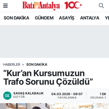
SON DAKİKA
GÜNDEM
ASAYİŞ
ANTALYA
Y
SON DAKİKA
Nöbetçi Eczaneler
GÜNDEM
Hava Durumu
ASAYİŞ
Trafik Durumu
ANTALYA
Süper Lig Puan Durumu ve Fikstür
HABERLER
SON DAKIKA
YEREL GÜNDEM
Tüm Manşetler
“Kur’an Kursumuzun
Trafo Sorunu Çözüldü”
RESMİ İLANLAR
Son Dakika Haberleri
EKONOMİ
Haber Arşivi
SAVAŞ KALABALIK
04.03.2026 - 09:07
1 DK
EDITÖR
YAYINLANMA
OKUNMA SÜ