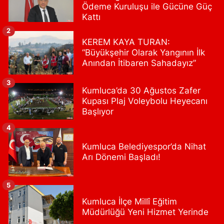
Ödeme Kuruluşu ile Gücüne Güç
0 (532) 711 72 17
Yol Tarifi Al
Kattı
2
Boğaziçi Eczanesi
KEREM KAYA TURAN:
Mimar Sinan Mahallesi Dr. Fahri Atabey Caddesi No:19 A Üsküdar
“Büyükşehir Olarak Yangının İlk
Hükümet Konağı'nın yanı.
Anından İtibaren Sahadayız”
0 (216) 201 10 00
Yol Tarifi Al
3
Kumluca’da 30 Ağustos Zafer
Işılay Eczanesi
Kupası Plaj Voleybolu Heyecanı
Başlıyor
Sahrayıcedit Mahallesi Cebesoy Sokak 29B
4
0 (216) 302 44 07
Yol Tarifi Al
Kumluca Belediyespor’da Nihat
Selenyum Eczanesi
Arı Dönemi Başladı!
Koşuyolu Mahallesi Alidede Sokak No:9,Z1 KOŞUYOLU MEDİPOL
HASTANESİ OTOPARKI YANI, KOŞUYOLU BEYZADE KÜNEFE YANI,
KOŞUYOLU SUZUKİ KARŞISI CADDE ÜZERİ
5
0 (216) 550 05 05
Yol Tarifi Al
Kumluca İlçe Millî Eğitim
Müdürlüğü Yeni Hizmet Yerinde