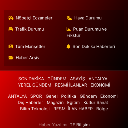
0 (212) 322 35 00
Yol Tarifi Al
Nöbetçi Eczaneler
Hava Durumu
Ali Emre Eczanesi
Trafik Durumu
Puan Durumu ve
Atatürk Mahallesi Atatürk Caddesi 201B Vatan Bilgisayar'dan
Yenidoğan'a doğru dönüp iki ışık geçince solda. EBRU SOKAK
Fikstür
DURAĞI.
Tüm Manşetler
Son Dakika Haberleri
0 (501) 244 19 94
Yol Tarifi Al
Haber Arşivi
Hazal Eczanesi
Emniyettepe Mahallesi 1. Tulumba Sokak 7 A ARAPHAN PARKININ
YANI, EMNİYETTEPE AİLE SAĞLIĞI MERKEZİNİN KARŞISINDADIR.
SON DAKİKA
GÜNDEM
ASAYİŞ
ANTALYA
0 (212) 625 01 02
Yol Tarifi Al
YEREL GÜNDEM
RESMİ İLANLAR
EKONOMİ
ANTALYA
SPOR
Genel
Politika
Gündem
Ekonomi
Metehan Eczanesi
Dış Haberler
Magazin
Eğitim
Kültür Sanat
Uğur Mumcu Mahallesi Fatih Sultan Mehmet Caddesi 32-A
Bilim Teknoloji
RESMİ İLAN HABER
Bölge
0 (216) 475 79 00
Yol Tarifi Al
Haber Yazılımı:
TE Bilişim