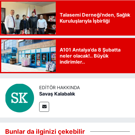
Talasemi Derneği'nden, Sağlık
Kuruluşlarıyla İşbirliği
A101 Antalya'da 8 Şubatta
neler olacak!.. Büyük
indirimler..
EDITÖR HAKKINDA
Savaş Kalabalık
Bunlar da ilginizi çekebilir