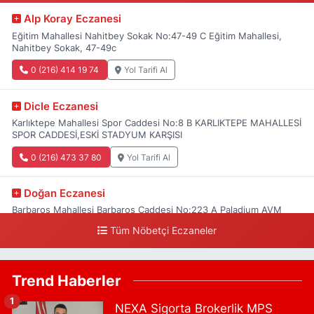
Alp Koray Eczanesi
Eğitim Mahallesi Nahitbey Sokak No:47-49 C Eğitim Mahallesi,
Nahitbey Sokak, 47-49c
0 (216) 414 19 74
Yol Tarifi Al
Dicle Eczanesi
Karlıktepe Mahallesi Spor Caddesi No:8 B KARLIKTEPE MAHALLESİ
SPOR CADDESİ,ESKİ STADYUM KARŞISI
0 (216) 473 37 80
Yol Tarifi Al
Doğan Eczanesi
Barbaros Mahallesi Barbaros Caddesi No:223 A Paladium AVM
aşağısı, Mersinli Ciğerci Apo ve 32. Noter arası
Tüm Nöbetçi Eczaneler
0 (216) 315 64 48
Yol Tarifi Al
Trend Haberler
Mali Eczanesi
Merkez Mahallesi Tüloğlu Sokak No:4 A REŞİTPAŞACADDESİ QNB
1
NEXA Sigorta Brokerlik MPS
BANK SOKAĞI REŞİTPAŞA DENİZKÖŞKLER SAĞLIK OCAĞI KARŞISI