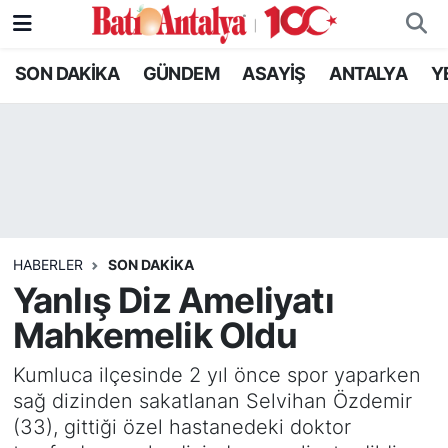
SON DAKİKA
GÜNDEM
ASAYİŞ
ANTALYA
Y
SON DAKİKA
Nöbetçi Eczaneler
GÜNDEM
Hava Durumu
ASAYİŞ
Trafik Durumu
ANTALYA
Süper Lig Puan Durumu ve Fikstür
HABERLER
SON DAKIKA
YEREL GÜNDEM
Tüm Manşetler
Yanlış Diz Ameliyatı
Mahkemelik Oldu
RESMİ İLANLAR
Son Dakika Haberleri
Kumluca ilçesinde 2 yıl önce spor yaparken
EKONOMİ
Haber Arşivi
sağ dizinden sakatlanan Selvihan Özdemir
(33), gittiği özel hastanedeki doktor