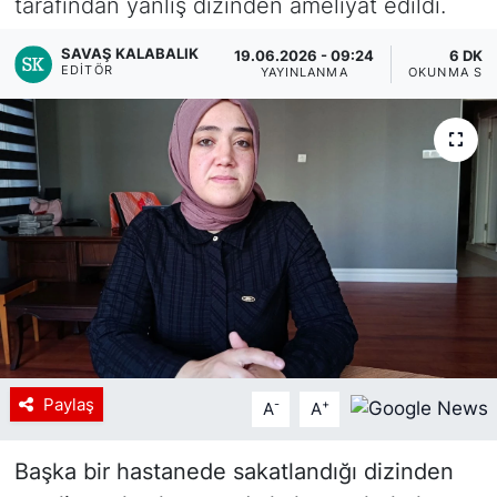
tarafından yanlış dizinden ameliyat edildi.
SAVAŞ KALABALIK
19.06.2026 - 09:24
6 DK
EDITÖR
YAYINLANMA
OKUNMA SÜ
Paylaş
-
+
A
A
Başka bir hastanede sakatlandığı dizinden