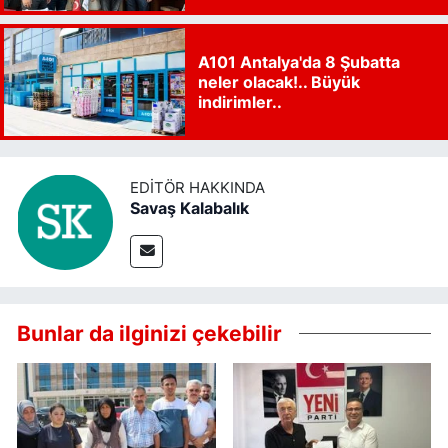
A101 Antalya'da 8 Şubatta
neler olacak!.. Büyük
indirimler..
EDITÖR HAKKINDA
Savaş Kalabalık
Bunlar da ilginizi çekebilir