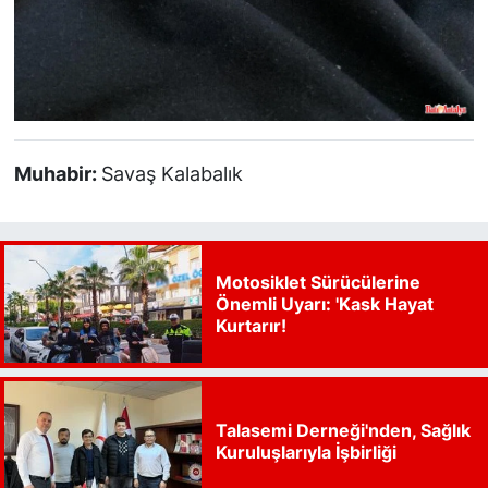
Muhabir:
Savaş Kalabalık
Motosiklet Sürücülerine
Önemli Uyarı: 'Kask Hayat
Kurtarır!
Talasemi Derneği'nden, Sağlık
Kuruluşlarıyla İşbirliği