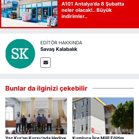
A101 Antalya'da 8 Şubatta
neler olacak!.. Büyük
indirimler..
EDITÖR HAKKINDA
Savaş Kalabalık
Bunlar da ilginizi çekebilir
Yaz Kur’an Kursu’nda Hediye
Kumluca İlçe Millî Eğitim