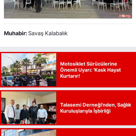
Muhabir:
Savaş Kalabalık
Motosiklet Sürücülerine
Önemli Uyarı: 'Kask Hayat
Kurtarır!
Talasemi Derneği'nden, Sağlık
Kuruluşlarıyla İşbirliği