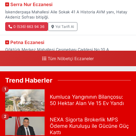
Serra Nur Eczanesi
İskenderpaşa Mahallesi Aile Sokak 41 A Historia AVM yanı, Hatay
Akdeniz Sofrası bitişiği.
0 (536) 663 94 36
Yol Tarifi Al
Petna Eczanesi
Göktürk Merkez Mahallesi Çeşmebaşı Caddesi No:10 A
Tüm Nöbetçi Eczaneler
0 (212) 360 18 23
Yol Tarifi Al
Sacide Eczanesi
Trend Haberler
Karlıktepe Mahallesi Soğanlık Caddesi No:34 A
1
0 (216) 504 24 53
Yol Tarifi Al
Kumluca Yangınının Bilançosu:
50 Hektar Alan Ve 15 Ev Yandı
Bulvar Eczanesi
Ahmet Yesevi Mahallesi Abbas Medeni Sokak 17 A Çiftlik
2
NEXA Sigorta Brokerlik MPS
köprüsünü geçtikten sonra Harman Mobilya arkası, Tulumba
Ödeme Kuruluşu ile Gücüne Güç
mevki, ECZANELER BÖLGESİ (GÜNEŞ, BULVAR, ÇİĞDEM, DEVA
ECZANELERİ) eski gazi sağlık o
Kattı