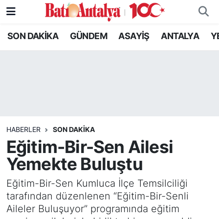
SON DAKİKA
GÜNDEM
ASAYİŞ
ANTALYA
Y
SON DAKİKA
Nöbetçi Eczaneler
GÜNDEM
Hava Durumu
ASAYİŞ
Trafik Durumu
ANTALYA
Süper Lig Puan Durumu ve Fikstür
HABERLER
SON DAKIKA
YEREL GÜNDEM
Tüm Manşetler
Eğitim-Bir-Sen Ailesi
Yemekte Buluştu
RESMİ İLANLAR
Son Dakika Haberleri
Eğitim-Bir-Sen Kumluca İlçe Temsilciliği
EKONOMİ
Haber Arşivi
tarafından düzenlenen “Eğitim-Bir-Senli
Aileler Buluşuyor” programında eğitim