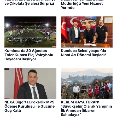
ve Çikolata Şelalesi Sürprizi
Müdürlüğü Yeni Hizmet
Yerinde
Kumluca’da 30 Ağustos
Kumluca Belediyespor’da
Zafer Kupası Plaj Voleybolu
Nihat Arı Dönemi Başladı!
Heyecanı Başlıyor
NEXA Sigorta Brokerlik MPS
KEREM KAYA TURAN:
Ödeme Kuruluşu ile Gücüne
“Büyükşehir Olarak Yangının
Güç Kattı
İlk Anından İtibaren
Sahadayız”