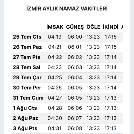
İZMİR AYLIK NAMAZ VAKITLERI
İMSAK
GÜNEŞ
ÖĞLE
İKINDI
AKŞ
25 Tem Cts
04:19
06:00
13:23
17:15
20:
26 Tem Paz
04:21
06:01
13:23
17:15
20:
27 Tem Pts
04:22
06:02
13:23
17:14
20:
28 Tem Sal
04:23
06:03
13:23
17:14
20:
29 Tem Çar
04:25
06:04
13:23
17:14
20:
30 Tem Per
04:26
06:05
13:23
17:14
20:
31 Tem Cum
04:27
06:05
13:23
17:13
20:
1 Ağu Cts
04:28
06:06
13:23
17:13
20:
2 Ağu Paz
04:30
06:07
13:23
17:13
20:
3 Ağu Pts
04:31
06:08
13:23
17:13
20: