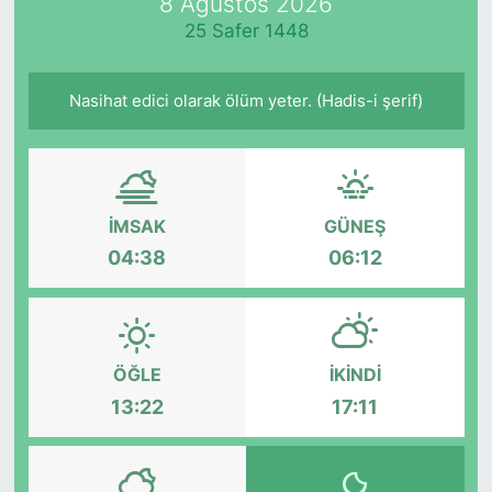
8 Ağustos 2026
25 Safer 1448
Nasihat edici olarak ölüm yeter. (Hadis-i şerif)
İMSAK
GÜNEŞ
04:38
06:12
ÖĞLE
İKINDI
13:22
17:11