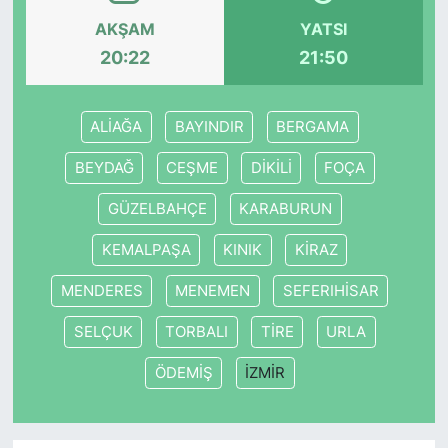
AKŞAM
YATSI
20:22
21:50
ALİAĞA
BAYINDIR
BERGAMA
BEYDAĞ
CEŞME
DİKİLİ
FOÇA
GÜZELBAHÇE
KARABURUN
KEMALPAŞA
KINIK
KİRAZ
MENDERES
MENEMEN
SEFERIHİSAR
SELÇUK
TORBALI
TİRE
URLA
ÖDEMİŞ
İZMİR