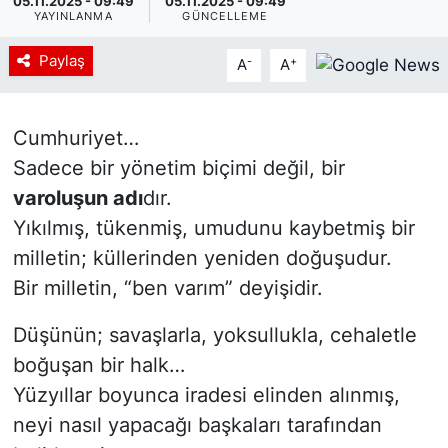
05.11.2025 - 09:49
05.11.2025 - 09:49
YAYINLANMA
GÜNCELLEME
Paylaş
-
+
A
A
Cumhuriyet…
Sadece bir yönetim biçimi değil, bir
varoluşun adı
dır.
Yıkılmış, tükenmiş, umudunu kaybetmiş bir
milletin; küllerinden yeniden doğuşudur.
Bir milletin, “ben varım” deyişidir.
Düşünün; savaşlarla, yoksullukla, cehaletle
boğuşan bir halk…
Yüzyıllar boyunca iradesi elinden alınmış,
neyi nasıl yapacağı başkaları tarafından