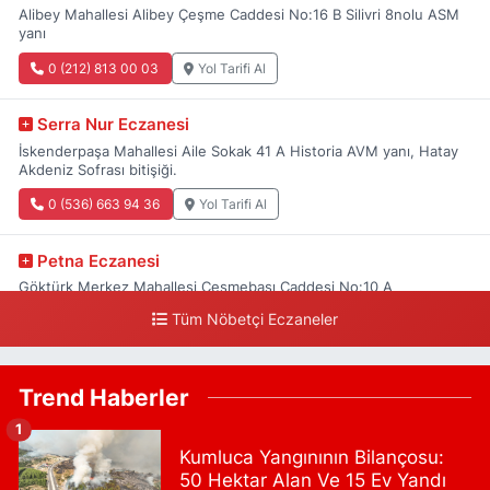
Alibey Mahallesi Alibey Çeşme Caddesi No:16 B Silivri 8nolu ASM
yanı
0 (212) 813 00 03
Yol Tarifi Al
Serra Nur Eczanesi
İskenderpaşa Mahallesi Aile Sokak 41 A Historia AVM yanı, Hatay
Akdeniz Sofrası bitişiği.
0 (536) 663 94 36
Yol Tarifi Al
Petna Eczanesi
Göktürk Merkez Mahallesi Çeşmebaşı Caddesi No:10 A
Tüm Nöbetçi Eczaneler
0 (212) 360 18 23
Yol Tarifi Al
Sacide Eczanesi
Trend Haberler
Karlıktepe Mahallesi Soğanlık Caddesi No:34 A
1
0 (216) 504 24 53
Yol Tarifi Al
Kumluca Yangınının Bilançosu:
50 Hektar Alan Ve 15 Ev Yandı