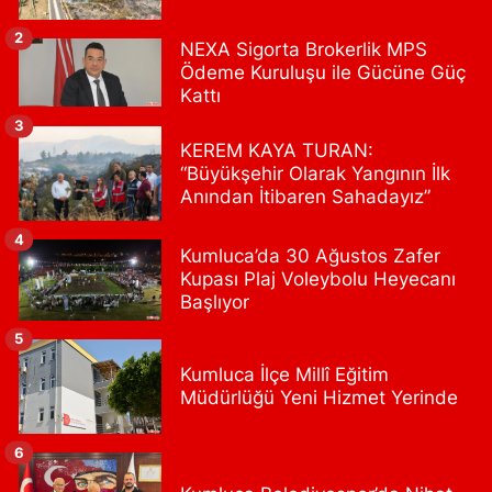
Bulvar Eczanesi
Ahmet Yesevi Mahallesi Abbas Medeni Sokak 17 A Çiftlik
2
NEXA Sigorta Brokerlik MPS
köprüsünü geçtikten sonra Harman Mobilya arkası, Tulumba
Ödeme Kuruluşu ile Gücüne Güç
mevki, ECZANELER BÖLGESİ (GÜNEŞ, BULVAR, ÇİĞDEM, DEVA
ECZANELERİ) eski gazi sağlık o
Kattı
0 (216) 208 59 51
Yol Tarifi Al
3
KEREM KAYA TURAN:
“Büyükşehir Olarak Yangının İlk
Halıcıoğlu Eczanesi
Anından İtibaren Sahadayız”
Halıcıoğlu Mahallesi Tunç Sokak 1 A Çıksalın,Alev Ofluoğlu Semt
Konağı yanı
4
Kumluca’da 30 Ağustos Zafer
0 (212) 369 45 49
Yol Tarifi Al
Kupası Plaj Voleybolu Heyecanı
Başlıyor
Anka Eczanesi
5
Acıbadem Mahallesi Acıbadem Caddesi 76 A İŞ BANKASI
KONUTLARINDAN KADIKÖY İSTİKAMETİNE GİDERKEN IŞIKLARI
Kumluca İlçe Millî Eğitim
GEÇİNCE SOLDA
Müdürlüğü Yeni Hizmet Yerinde
0 (216) 771 50 40
Yol Tarifi Al
6
Portakal Eczanesi