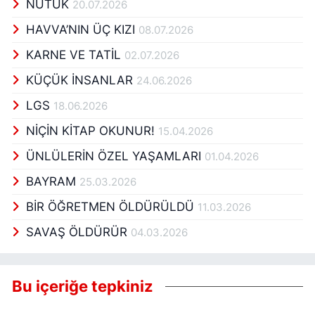
NUTUK
20.07.2026
HAVVA’NIN ÜÇ KIZI
08.07.2026
KARNE VE TATİL
02.07.2026
KÜÇÜK İNSANLAR
24.06.2026
LGS
18.06.2026
NİÇİN KİTAP OKUNUR!
15.04.2026
ÜNLÜLERİN ÖZEL YAŞAMLARI
01.04.2026
BAYRAM
25.03.2026
BİR ÖĞRETMEN ÖLDÜRÜLDÜ
11.03.2026
SAVAŞ ÖLDÜRÜR
04.03.2026
Bu içeriğe tepkiniz