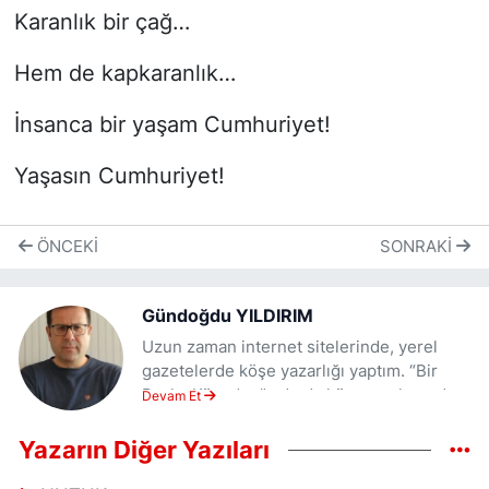
Karanlık bir çağ…
Hem de kapkaranlık…
İnsanca bir yaşam C
umhuriyet!
Yaşasın Cumhuriyet!
ÖNCEKI
SONRAKI
Gündoğdu YILDIRIM
Uzun zaman internet sitelerinde, yerel
gazetelerde köşe yazarlığı yaptım. “Bir
Başka Köşeden” adında köşe yazılarımdan
Devam Et
oluşmuş bir kitap çıkarttım. Eğitim ve
güncel konular üzerine yazıyorum.
Yazarın Diğer Yazıları