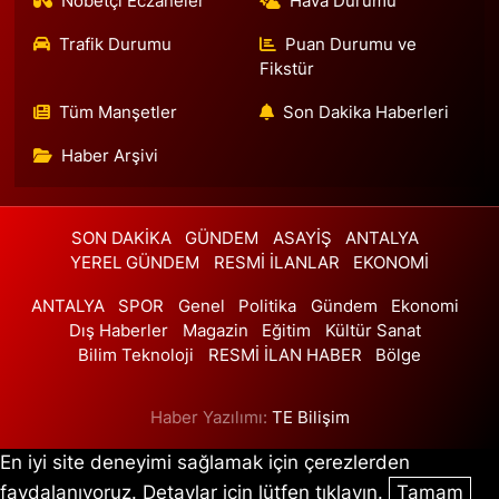
Nöbetçi Eczaneler
Hava Durumu
Önder Eczanesi
Trafik Durumu
Puan Durumu ve
Piri Reis Mahallesi Nazım Hikmet Bulvarı 52 D New Residence
altında. Esenyurt SGK binasından Innovia 2 sitesine doğru inerken
Fikstür
400 mt sonra solda.
Tüm Manşetler
Son Dakika Haberleri
0 (212) 852 06 72
Yol Tarifi Al
Haber Arşivi
Simge Eczanesi
Yunus Emre Mahallesi Veyselkaranı Caddesi No:91 A PTT Yunus
Emre şubesi karşısı
SON DAKİKA
GÜNDEM
ASAYİŞ
ANTALYA
0 (216) 784 50 81
Yol Tarifi Al
YEREL GÜNDEM
RESMİ İLANLAR
EKONOMİ
ANTALYA
SPOR
Genel
Politika
Gündem
Ekonomi
Meydan Istanbul Eczanesi
Dış Haberler
Magazin
Eğitim
Kültür Sanat
Fatih Sultan Mehmet Mahallesi Balkan Caddesi 62A MEYDAN
Bilim Teknoloji
RESMİ İLAN HABER
Bölge
İSTANBUL AVM
0 (216) 670 11 30
Yol Tarifi Al
Haber Yazılımı:
TE Bilişim
Gündem Eczanesi
En iyi site deneyimi sağlamak için çerezlerden
Hürriyet Mahallesi Dr. Cemil Bengü Caddesi 2A ÇAĞLAYAN
faydalanıyoruz. Detaylar için lütfen tıklayın.
Tamam