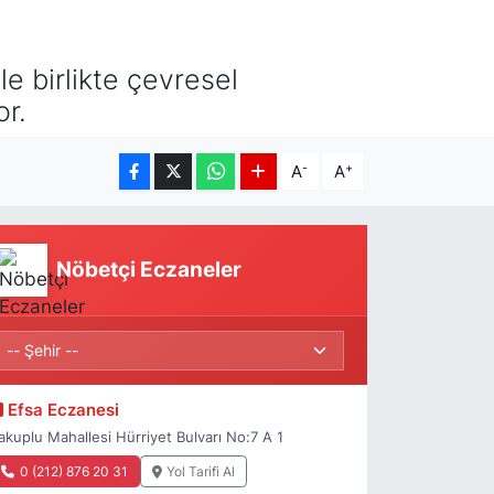
le birlikte çevresel
or.
-
+
A
A
Nöbetçi Eczaneler
Efsa Eczanesi
akuplu Mahallesi Hürriyet Bulvarı No:7 A 1
0 (212) 876 20 31
Yol Tarifi Al