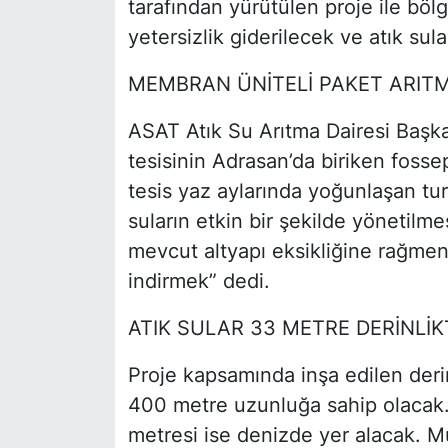
tarafından yürütülen proje ile böl
yetersizlik giderilecek ve atık su
MEMBRAN ÜNİTELİ PAKET ARITM
ASAT Atık Su Arıtma Dairesi Başka
tesisinin Adrasan’da biriken fossept
tesis yaz aylarında yoğunlaşan tur
suların etkin bir şekilde yönetilm
mevcut altyapı eksikliğine rağmen
indirmek” dedi.
ATIK SULAR 33 METRE DERİNLİK
Proje kapsamında inşa edilen deri
400 metre uzunluğa sahip olacak.
metresi ise denizde yer alacak. M