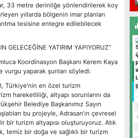
ar, 33 metre derinliğe yönlendirilerek koy
Y
erleyen yıllarda bölgenin imar planları
ıtma tesisine entegre edilebilecek
K
6
IN GELECEĞİNE YATIRIM YAPIYORUZ”
umluca Koordinasyon Başkanı Kerem Kaya
e vurgu yaparak şunları söyledi:
B
B
, Türkiye’nin en özel turizm
izm hareketliliği, altyapı sorunlarını da
yükşehir Belediye Başkanımız Sayın
latılan bu projeyle, Adrasan’ın çevresel
O
T
ir bir turizm altyapısı oluşturuyoruz. Atık
E
, temiz bir doğa ve sağlıklı bir turizm