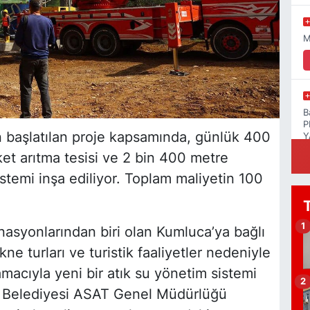
M
B
P
başlatılan proje kapsamında, günlük 400
Y
et arıtma tesisi ve 2 bin 400 metre
stemi inşa ediliyor. Toplam maliyetin 100
A
4
1
nasyonlarından biri olan Kumluca’ya bağlı
ne turları ve turistik faaliyetler nedeniyle
macıyla yeni bir atık su yönetim sistemi
2
r Belediyesi ASAT Genel Müdürlüğü
C
6