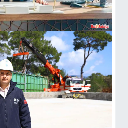
N
Y
K
R
R
m