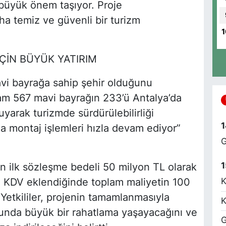
büyük önem taşıyor. Proje
a temiz ve güvenli bir turizm
1
B
C
i
İÇİN BÜYÜK YATIRIM
M
avi bayrağa sahip şehir olduğunu
plam 567 mavi bayrağın 233’ü Antalya’da
uyarak turizmde sürdürülebilirliği
S
1
a montaj işlemleri hızla devam ediyor”
G
1
n ilk sözleşme bedeli 50 milyon TL olarak
V
A
 ve KDV eklendiğinde toplam maliyetin 100
K
Yetkililer, projenin tamamlanmasıyla
K
sunda büyük bir rahatlama yaşayacağını ve
G