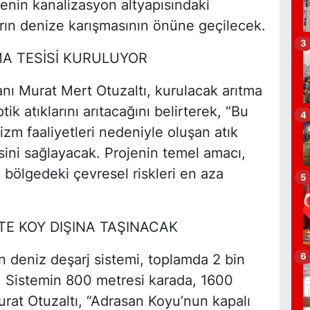
genin kanalizasyon altyapısındaki
ların denize karışmasının önüne geçilecek.
3
A TESİSİ KURULUYOR
F
S
nı Murat Mert Otuzaltı, kurulacak arıtma
ik atıklarını arıtacağını belirterek, “Bu
4
izm faaliyetleri nedeniyle oluşan atık
esini sağlayacak. Projenin temel amacı,
S
 bölgedeki çevresel riskleri en aza
5
TE KOY DIŞINA TAŞINACAK
K
s
6
n deniz deşarj sistemi, toplamda 2 bin
 Sistemin 800 metresi karada, 1600
urat Otuzaltı, “Adrasan Koyu’nun kapalı