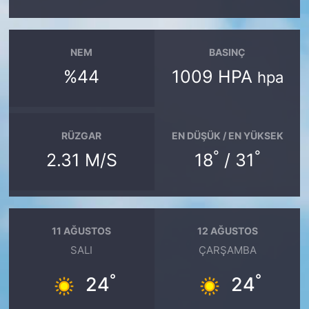
NEM
BASINÇ
%44
1009 HPA
hpa
RÜZGAR
EN DÜŞÜK / EN YÜKSEK
°
°
2.31 M/S
18
/ 31
11 AĞUSTOS
12 AĞUSTOS
SALI
ÇARŞAMBA
°
°
24
24