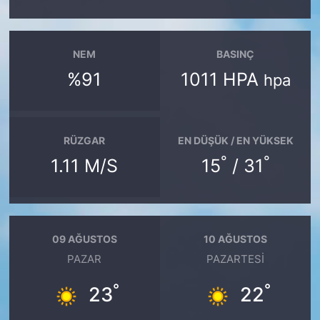
NEM
BASINÇ
%91
1011 HPA
hpa
RÜZGAR
EN DÜŞÜK / EN YÜKSEK
°
°
1.11 M/S
15
/ 31
09 AĞUSTOS
10 AĞUSTOS
PAZAR
PAZARTESI
°
°
23
22