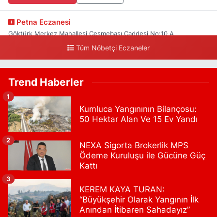
Petna Eczanesi
Göktürk Merkez Mahallesi Çeşmebaşı Caddesi No:10 A
Tüm Nöbetçi Eczaneler
0 (212) 360 18 23
Yol Tarifi Al
Sacide Eczanesi
Trend Haberler
Karlıktepe Mahallesi Soğanlık Caddesi No:34 A
1
0 (216) 504 24 53
Yol Tarifi Al
Kumluca Yangınının Bilançosu:
50 Hektar Alan Ve 15 Ev Yandı
Bulvar Eczanesi
Ahmet Yesevi Mahallesi Abbas Medeni Sokak 17 A Çiftlik
2
NEXA Sigorta Brokerlik MPS
köprüsünü geçtikten sonra Harman Mobilya arkası, Tulumba
Ödeme Kuruluşu ile Gücüne Güç
mevki, ECZANELER BÖLGESİ (GÜNEŞ, BULVAR, ÇİĞDEM, DEVA
ECZANELERİ) eski gazi sağlık o
Kattı
0 (216) 208 59 51
Yol Tarifi Al
3
KEREM KAYA TURAN:
“Büyükşehir Olarak Yangının İlk
Halıcıoğlu Eczanesi
Anından İtibaren Sahadayız”
Halıcıoğlu Mahallesi Tunç Sokak 1 A Çıksalın,Alev Ofluoğlu Semt