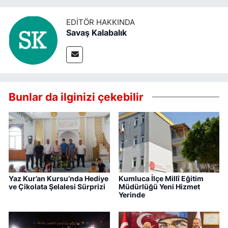
EDITÖR HAKKINDA
Savaş Kalabalık
Bunlar da ilginizi çekebilir
Yaz Kur’an Kursu’nda Hediye
Kumluca İlçe Millî Eğitim
ve Çikolata Şelalesi Sürprizi
Müdürlüğü Yeni Hizmet
Yerinde