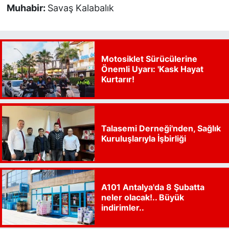
Muhabir:
Savaş Kalabalık
Motosiklet Sürücülerine
Önemli Uyarı: 'Kask Hayat
Kurtarır!
Talasemi Derneği'nden, Sağlık
Kuruluşlarıyla İşbirliği
A101 Antalya'da 8 Şubatta
neler olacak!.. Büyük
indirimler..