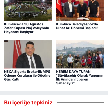
Kumluca’da 30 Ağustos
Kumluca Belediyespor’da
Zafer Kupası Plaj Voleybolu
Nihat Arı Dönemi Başladı!
Heyecanı Başlıyor
NEXA Sigorta Brokerlik MPS
KEREM KAYA TURAN:
Ödeme Kuruluşu ile Gücüne
“Büyükşehir Olarak Yangının
Güç Kattı
İlk Anından İtibaren
Sahadayız”
Bu içeriğe tepkiniz