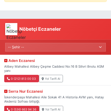
Nöbetçi Eczaneler
Aden Eczanesi
Alibey Mahallesi Alibey Çeşme Caddesi No:16 B Silivri 8nolu ASM
yanı
0 (212) 813 00 03
Yol Tarifi Al
Serra Nur Eczanesi
İskenderpaşa Mahallesi Aile Sokak 41 A Historia AVM yanı, Hatay
Akdeniz Sofrası bitişiği.
0 (536) 663 94 36
Yol Tarifi Al