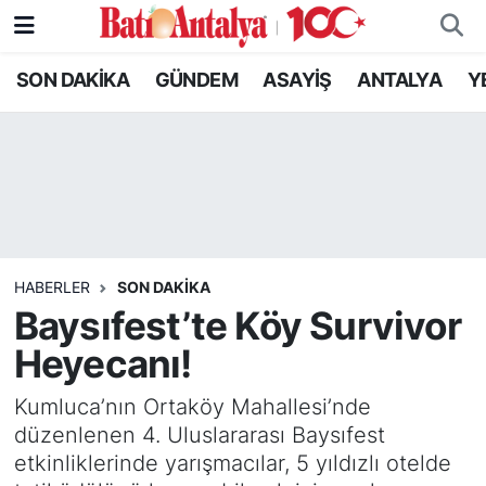
SON DAKİKA
GÜNDEM
ASAYİŞ
ANTALYA
Y
SON DAKİKA
Nöbetçi Eczaneler
GÜNDEM
Hava Durumu
ASAYİŞ
Trafik Durumu
ANTALYA
Süper Lig Puan Durumu ve Fikstür
HABERLER
SON DAKIKA
YEREL GÜNDEM
Tüm Manşetler
Baysıfest’te Köy Survivor
Heyecanı!
RESMİ İLANLAR
Son Dakika Haberleri
Kumluca’nın Ortaköy Mahallesi’nde
EKONOMİ
Haber Arşivi
düzenlenen 4. Uluslararası Baysıfest
etkinliklerinde yarışmacılar, 5 yıldızlı otelde