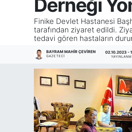
Derneği Yön
Finike Devlet Hastanesi Başh
tarafından ziyaret edildi. Z
tedavi gören hastaların durum
BAYRAM MAHIR ÇEVİREN
02.10.2023 - 
GAZETECI
YAYINLANM