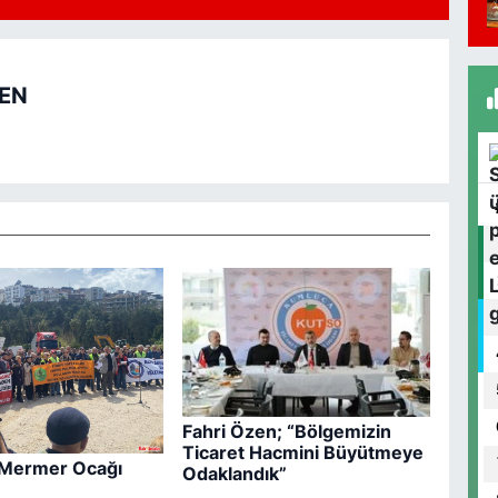
A
C
B
İ
REN
T
T
k
C
K
M
Y
Fahri Özen; “Bölgemizin
Ticaret Hacmini Büyütmeye
 Mermer Ocağı
Odaklandık”