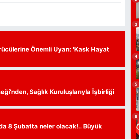
A
Ç
a
(
3
g
rücülerine Önemli Uyarı: 'Kask Hayat
4
H
O
5
ği'nden, Sağlık Kuruluşlarıyla İşbirliği
A
B
G
6
da 8 Şubatta neler olacak!.. Büyük