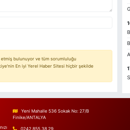
6
ç
G
1
B
R
B
A
A
 etmiş bulunuyor ve tüm sorumluluğu
ye'nin En iyi Yerel Haber Sitesi hiçbir şekilde
1
M
S
P
S
Yeni Mahalle 536 Sokak No: 27/B
M
Finike/ANTALYA
F
nızı
0242 855 38 29