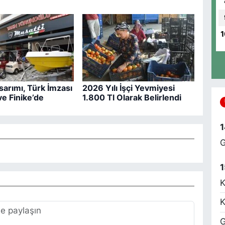
K
d
1
Y
K
g
sarımı, Türk İmzası
2026 Yılı İşçi Yevmiyesi
F
e Finike’de
1.800 Tl Olarak Belirlendi
1
G
A
M
1
D
K
K
S
G