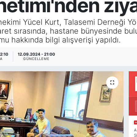
etimi'nden ziya
ekimi Yücel Kurt, Talasemi Derneği Yön
iyaret sırasında, hastane bünyesinde bu
u hakkında bilgi alışverişi yapıldı.
12:10
12.09.2024 - 21:00
A
GÜNCELLEME
A
S