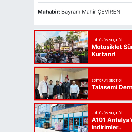
Muhabir:
Bayram Mahir ÇEVİREN
EDITÖRÜN SEÇTIĞI
Motosiklet Sü
Kurtarır!
EDITÖRÜN SEÇTIĞI
Talasemi Derne
EDITÖRÜN SEÇTIĞI
A101 Antalya'
indirimler..