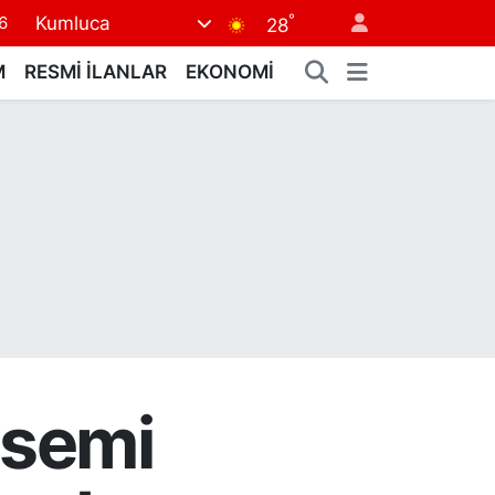
°
Kumluca
6
28
5
M
RESMİ İLANLAR
EKONOMİ
8
2
9
0
asemi