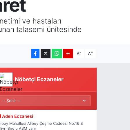
ret
etimi ve hastaları
lunan talasemi ünitesinde
-
+
A
A
Nöbetçi Eczaneler
Aden Eczanesi
libey Mahallesi Alibey Çeşme Caddesi No:16 B
ilivri 8nolu ASM yanı