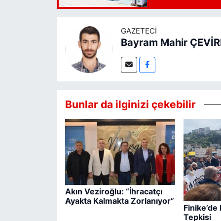
GAZETECI
Bayram Mahir ÇEVİ
Bunlar da ilginizi çekebilir
Akın Veziroğlu: “İhracatçı
Ayakta Kalmakta Zorlanıyor”
Finike’de
Tepkisi