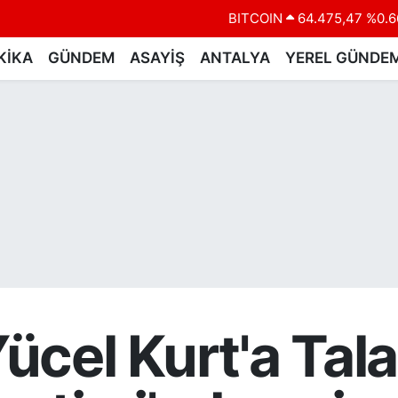
BITCOIN
64.475,47
%0.6
DOLAR
47,5971
%0.0
KİKA
GÜNDEM
ASAYİŞ
ANTALYA
YEREL GÜNDE
EURO
55,1336
%0.1
STERLİN
64,2534
%0.2
GRAM ALTIN
6518.23
%0.3
BİST100
13.703
%
ücel Kurt'a Tal