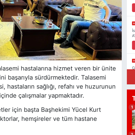
İ
A
lasemi hastalarına hizmet veren bir ünite
G
N
ini başarıyla sürdürmektedir. Talasemi
, hastaların sağlığı, refahı ve huzurunun
içinde çalışmalar yapmaktadır.
K
1
ler için başta Başhekimi Yücel Kurt
ktorlar, hemşireler ve tüm hastane
2