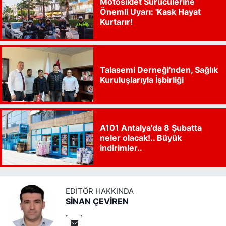
Motosiklet Sürücülerine
Önemli Uyarı: 'Kask Hayat
Kurtarır!
Talasemi Derneği'nden, Sağlık
Kuruluşlarıyla İşbirliği
A101 Antalya'da 8 Şubatta
neler olacak!.. Büyük
indirimler..
EDITÖR HAKKINDA
SİNAN ÇEVİREN