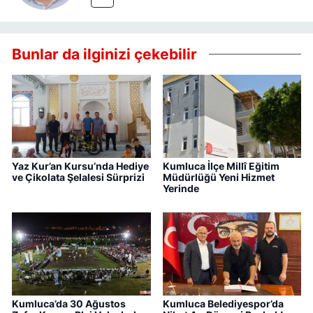
Bunlar da ilginizi çekebilir
Yaz Kur’an Kursu’nda Hediye
Kumluca İlçe Millî Eğitim
ve Çikolata Şelalesi Sürprizi
Müdürlüğü Yeni Hizmet
Yerinde
Kumluca’da 30 Ağustos
Kumluca Belediyespor’da