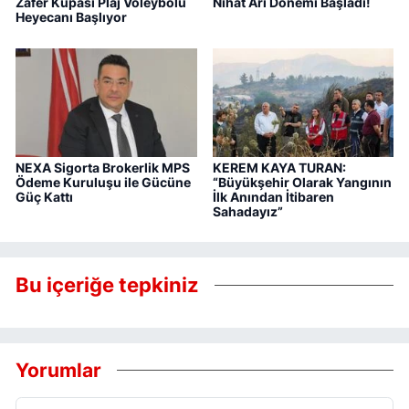
Zafer Kupası Plaj Voleybolu
Nihat Arı Dönemi Başladı!
Heyecanı Başlıyor
NEXA Sigorta Brokerlik MPS
KEREM KAYA TURAN:
Ödeme Kuruluşu ile Gücüne
“Büyükşehir Olarak Yangının
Güç Kattı
İlk Anından İtibaren
Sahadayız”
Bu içeriğe tepkiniz
Yorumlar