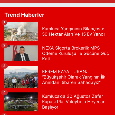
Sacide Eczanesi
Trend Haberler
Karlıktepe Mahallesi Soğanlık Caddesi No:34 A
1
0 (216) 504 24 53
Yol Tarifi Al
Kumluca Yangınının Bilançosu:
50 Hektar Alan Ve 15 Ev Yandı
Bulvar Eczanesi
Ahmet Yesevi Mahallesi Abbas Medeni Sokak 17 A Çiftlik
2
NEXA Sigorta Brokerlik MPS
köprüsünü geçtikten sonra Harman Mobilya arkası, Tulumba
Ödeme Kuruluşu ile Gücüne Güç
mevki, ECZANELER BÖLGESİ (GÜNEŞ, BULVAR, ÇİĞDEM, DEVA
ECZANELERİ) eski gazi sağlık o
Kattı
0 (216) 208 59 51
Yol Tarifi Al
3
KEREM KAYA TURAN:
“Büyükşehir Olarak Yangının İlk
Halıcıoğlu Eczanesi
Anından İtibaren Sahadayız”
Halıcıoğlu Mahallesi Tunç Sokak 1 A Çıksalın,Alev Ofluoğlu Semt
Konağı yanı
4
Kumluca’da 30 Ağustos Zafer
0 (212) 369 45 49
Yol Tarifi Al
Kupası Plaj Voleybolu Heyecanı
Başlıyor
Anka Eczanesi