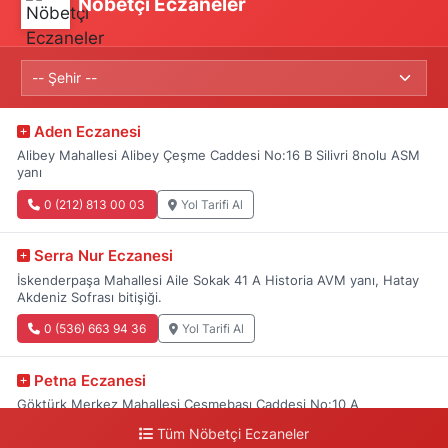
Nöbetçi Eczaneler
Aden Eczanesi
Alibey Mahallesi Alibey Çeşme Caddesi No:16 B Silivri 8nolu ASM
yanı
0 (212) 813 00 03
Yol Tarifi Al
Serra Nur Eczanesi
İskenderpaşa Mahallesi Aile Sokak 41 A Historia AVM yanı, Hatay
Akdeniz Sofrası bitişiği.
0 (536) 663 94 36
Yol Tarifi Al
Petna Eczanesi
Göktürk Merkez Mahallesi Çeşmebaşı Caddesi No:10 A
Tüm Nöbetçi Eczaneler
0 (212) 360 18 23
Yol Tarifi Al