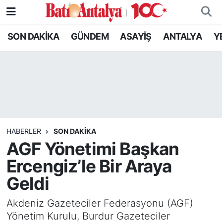
SON DAKİKA
GÜNDEM
ASAYİŞ
ANTALYA
Y
SON DAKİKA
Nöbetçi Eczaneler
GÜNDEM
Hava Durumu
ASAYİŞ
Trafik Durumu
ANTALYA
Süper Lig Puan Durumu ve Fikstür
HABERLER
SON DAKIKA
YEREL GÜNDEM
Tüm Manşetler
AGF Yönetimi Başkan
Ercengiz’le Bir Araya
RESMİ İLANLAR
Son Dakika Haberleri
Geldi
EKONOMİ
Haber Arşivi
Akdeniz Gazeteciler Federasyonu (AGF)
Yönetim Kurulu, Burdur Gazeteciler