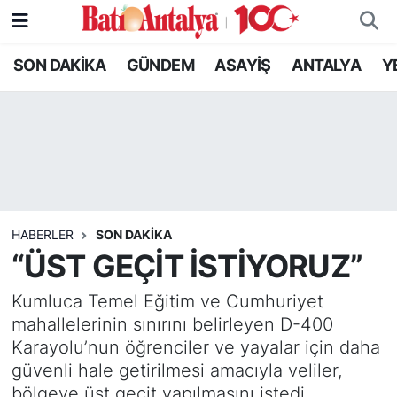
SON DAKİKA
GÜNDEM
ASAYİŞ
ANTALYA
Y
SON DAKİKA
Nöbetçi Eczaneler
GÜNDEM
Hava Durumu
ASAYİŞ
Trafik Durumu
ANTALYA
Süper Lig Puan Durumu ve Fikstür
HABERLER
SON DAKIKA
YEREL GÜNDEM
Tüm Manşetler
“ÜST GEÇİT İSTİYORUZ”
RESMİ İLANLAR
Son Dakika Haberleri
Kumluca Temel Eğitim ve Cumhuriyet
mahallelerinin sınırını belirleyen D-400
EKONOMİ
Haber Arşivi
Karayolu’nun öğrenciler ve yayalar için daha
güvenli hale getirilmesi amacıyla veliler,
bölgeye üst geçit yapılmasını istedi.