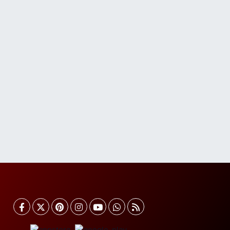
ehmet Nesih Özmen Mahallesi Zeki Sokak No:28
 MEVLANA FIRININ YAN DÜKKANI
0 (212) 481 73 25
Yol Tarifi Al
Burak Eczanesi
evizlik Mahallesi Kırmızı Şebboy Sokak 15 A
ZMANLAR TIP MERKEZİ YANI DERSHANELER
OKAĞI İSTANBUL CADDESİ AÇIK OTOPARKIN
OKAĞI
0 (212) 583 28 03
Yol Tarifi Al
Nida Eczanesi
smetpaşa Mahallesi 83. Sokak 52 B Piri Reis Sağlık
cağı yanı, KAPALI PAZAR PAZARI YANI
0 (212) 924 49 68
Yol Tarifi Al
Lotus Eczanesi
nönü Mahallesi Halkalı Caddesi 206E AVRUPA
ONUTLARI ATAKENT 4 SİTESİ ALTI