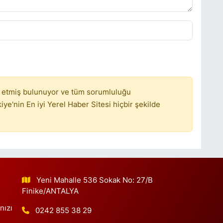
M
A
C
U
S
S
 etmiş bulunuyor ve tüm sorumluluğu
ye'nin En iyi Yerel Haber Sitesi hiçbir şekilde
İ
O
Yeni Mahalle 536 Sokak No: 27/B
Finike/ANTALYA
İ
nızı
0242 855 38 29
K