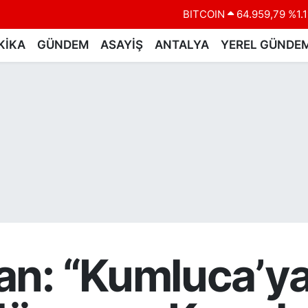
BITCOIN
64.959,79
%1.1
DOLAR
47,7436
%0.1
KİKA
GÜNDEM
ASAYİŞ
ANTALYA
YEREL GÜNDE
EURO
55,2510
%0.3
STERLİN
64,4811
%0.3
GRAM ALTIN
6660.55
%0.0
BİST100
13.779
%-1
an: “Kumluca’ya