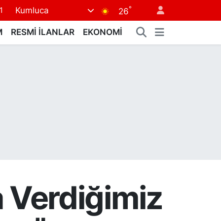
1
°
Kumluca
26
8
M
RESMİ İLANLAR
EKONOMİ
2
8
3
4
 Verdiğimiz