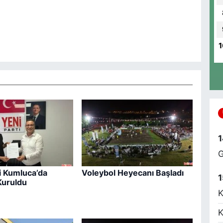
A
8
E
1
M
S
Y
M
-
1
G
i Kumluca’da
Voleybol Heyecanı Başladı
1
uruldu
N
K
K
K