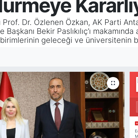
ürmeye Kararlıy
 Prof. Dr. Özlenen Özkan, AK Parti Anta
 Başkanı Bekir Paslıkılıç’ı makamında a
rimlerinin geleceği ve üniversitenin bö
E
M