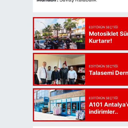
EDITÖRÜN SEÇTIĞI
Motosiklet Sü
Kurtarır!
EDITÖRÜN SEÇTIĞI
Talasemi Derne
EDITÖRÜN SEÇTIĞI
A101 Antalya'
indirimler..