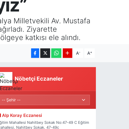
ız”
lya Milletvekili Av. Mustafa
ğırladı. Ziyarette
lgeye katkısı ele alındı.
-
+
A
A
Nöbetçi Eczaneler
Alp Koray Eczanesi
ğitim Mahallesi Nahitbey Sokak No:47-49 C Eğitim
ahallesi, Nahitbey Sokak, 47-49c