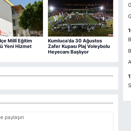
G
M
G
E
C
B
1
B
çe Millî Eğitim
Kumluca’da 30 Ağustos
ü Yeni Hizmet
Zafer Kupası Plaj Voleybolu
B
Heyecanı Başlıyor
B
A
1
S
E
Y
G