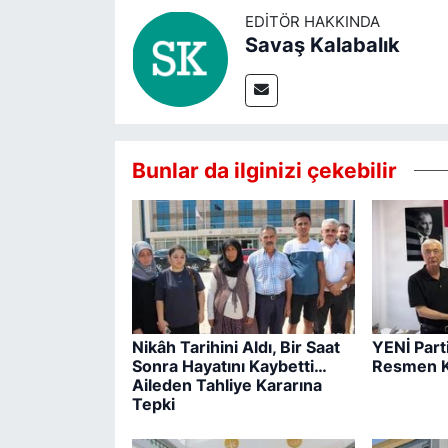
EDITÖR HAKKINDA
Savaş Kalabalık
Bunlar da ilginizi çekebilir
Nikâh Tarihini Aldı, Bir Saat
YENİ Part
Sonra Hayatını Kaybetti…
Resmen K
Aileden Tahliye Kararına
Tepki