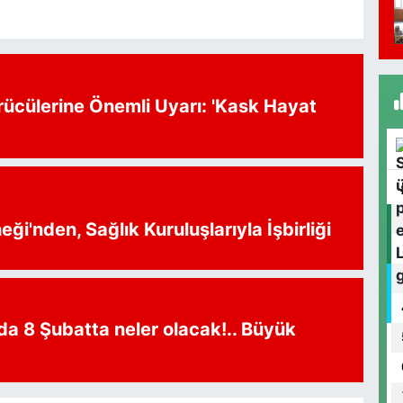
İ
rücülerine Önemli Uyarı: 'Kask Hayat
A
S
ği'nden, Sağlık Kuruluşlarıyla İşbirliği
A
D
S
da 8 Şubatta neler olacak!.. Büyük
S