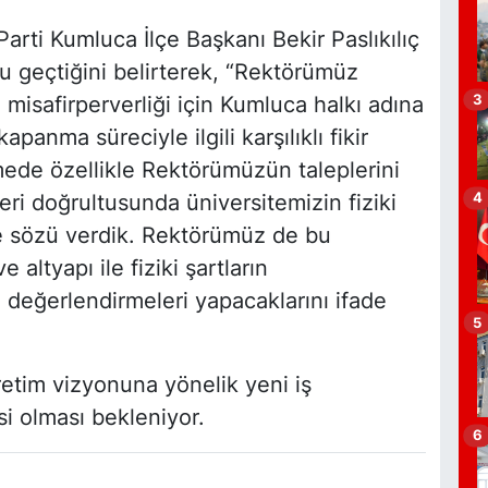
Parti Kumluca İlçe Başkanı Bekir Paslıkılıç
 geçtiğini belirterek, “Rektörümüz
M
3
 misafirperverliği için Kumluca halkı adına
N
anma süreciyle ilgili karşılıklı fikir
ede özellikle Rektörümüzün taleplerini
4
eri doğrultusunda üniversitemizin fiziki
S
me sözü verdik. Rektörümüz de bu
altyapı ile fiziki şartların
değerlendirmeleri yapacaklarını ifade
5
K
K
K
etim vizyonuna yönelik yeni iş
S
isi olması bekleniyor.
6