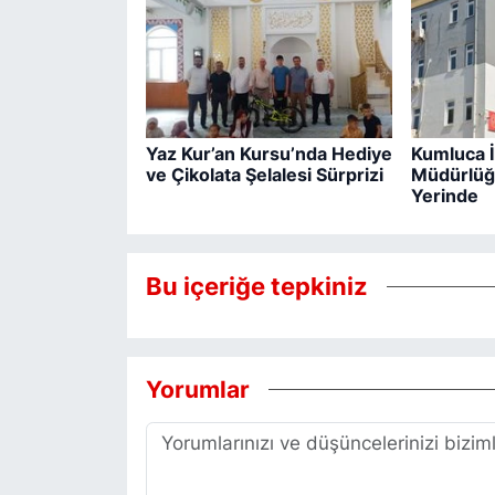
Yaz Kur’an Kursu’nda Hediye
Kumluca İl
ve Çikolata Şelalesi Sürprizi
Müdürlüğ
Yerinde
Bu içeriğe tepkiniz
Yorumlar