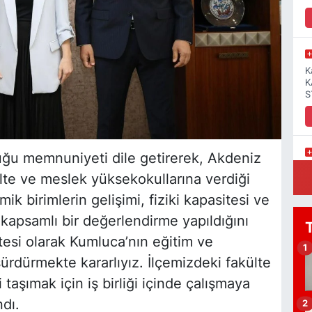
K
K
S
u memnuniyeti dile getirerek, Akdeniz
B
ülte ve meslek yüksekokullarına verdiği
P
N
ik birimlerin gelişimi, fiziki kapasitesi ve
kapsamlı bir değerlendirme yapıldığını
tesi olarak Kumluca’nın eğitim ve
1
ürdürmekte kararlıyız. İlçemizdeki fakülte
M
R
 taşımak için iş birliği içinde çalışmaya
D
dı.
2