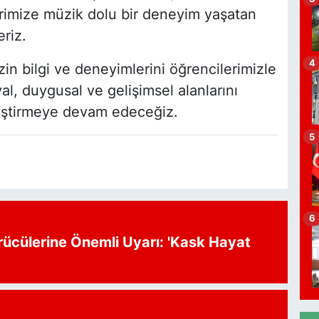
a
erimize müzik dolu bir deneyim yaşatan
riz.
4
izin bilgi ve deneyimlerini öğrencilerimizle
P
l, duygusal ve gelişimsel alanlarını
A
K
leştirmeye devam edeceğiz.
5
O
6
rücülerine Önemli Uyarı: 'Kask Hayat
V
P