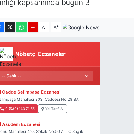
inliği kapsamında bugün 3
-
+
A
A
Nöbetçi Eczaneler
Cadde Selimpaşa Eczanesi
elimpaşa Mahallesi 203. Caddesi No:28 BA
0 (530) 169 71 55
Yol Tarifi Al
Asudem Eczanesi
nönü Mahallesi 410. Sokak No:50 A T.C Sağlık