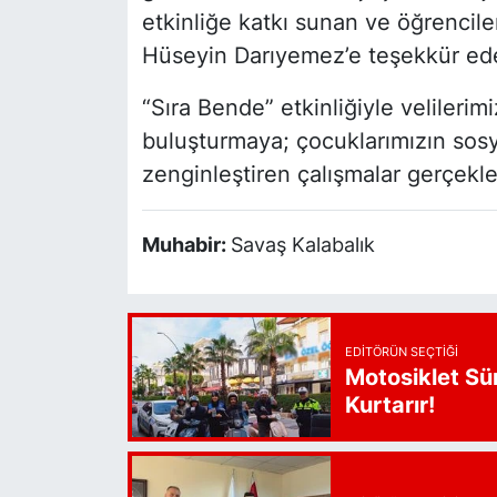
etkinliğe katkı sunan ve öğrencil
Hüseyin Darıyemez’e teşekkür ede
“Sıra Bende” etkinliğiyle velilerim
buluşturmaya; çocuklarımızın sosya
zenginleştiren çalışmalar gerçek
Muhabir:
Savaş Kalabalık
EDITÖRÜN SEÇTIĞI
Motosiklet Sü
Kurtarır!