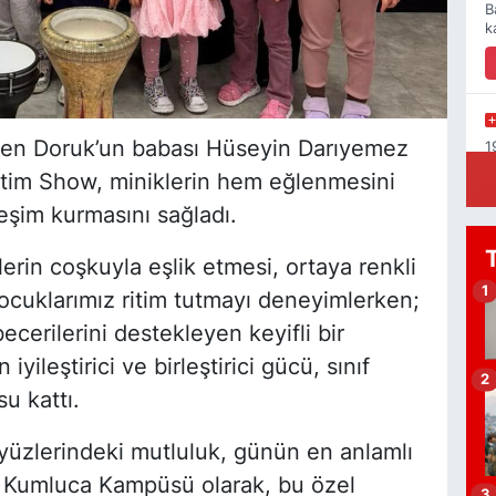
B
k
zden Doruk’un babası Hüseyin Darıyemez
1
K
Ritim Show, miniklerin hem eğlenmesini
eşim kurmasını sağladı.
erin coşkuyla eşlik etmesi, ortaya renkli
Y
1
Çocuklarımız ritim tutmayı deneyimlerken;
1
C
cerilerini destekleyen keyifli bir
S
ileştirici ve birleştirici gücü, sınıf
2
u kattı.
 yüzlerindeki mutluluk, günün en anlamlı
B
A
i Kumluca Kampüsü olarak, bu özel
3