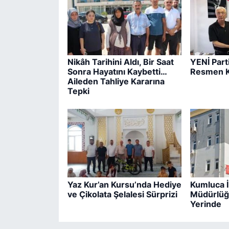
Nikâh Tarihini Aldı, Bir Saat
YENİ Part
Sonra Hayatını Kaybetti…
Resmen K
Aileden Tahliye Kararına
Tepki
Yaz Kur’an Kursu’nda Hediye
Kumluca İl
ve Çikolata Şelalesi Sürprizi
Müdürlüğ
Yerinde