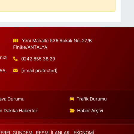
S
Y
Yeni Mahalle 536 Sokak No: 27/B
A
Finike/ANTALYA
A
nızı
0242 855 38 29
[email protected]
 AA,
N
P
M
ava Durumu
Trafik Durumu
n Dakika Haberleri
Haber Arşivi
E
4
YEREL GÜNDEM
RESMİ İLANLAR
EKONOMİ