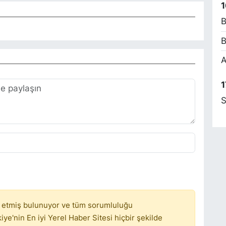
1
B
B
M
A
A
1
S
H
S
H
K
 etmiş bulunuyor ve tüm sorumluluğu
ye'nin En iyi Yerel Haber Sitesi hiçbir şekilde