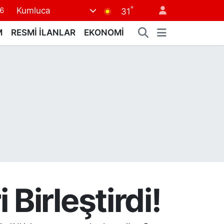
6
°
Kumluca
31
7
M
RESMİ İLANLAR
EKONOMİ
1
2
2
4
Birleştirdi!