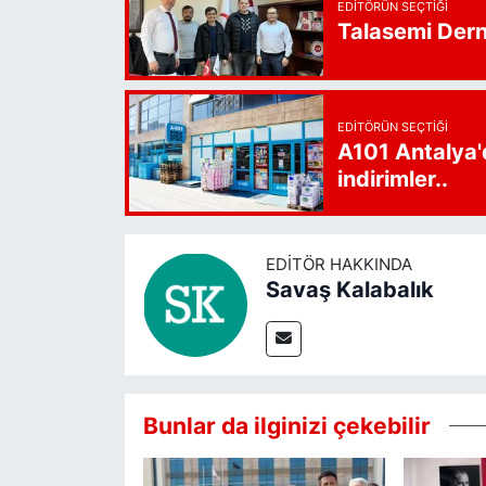
EDITÖRÜN SEÇTIĞI
Talasemi Derne
EDITÖRÜN SEÇTIĞI
A101 Antalya'
indirimler..
EDITÖR HAKKINDA
Savaş Kalabalık
Bunlar da ilginizi çekebilir