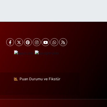
ahrayıcedit Mahallesi Halk Sokak 8 A-B
0 (216) 360 37 97
Yol Tarifi Al
Sevgi Eczanesi
unus Emre Mahallesi 30 Ağustos Caddesi 92 A
YAZMA İLKOKULU ÜSTÜ, CUMA PAZARI KARŞISI,
RNAVUTKÖY ŞEHİR PARKINA 1,5 KM UZAKLIKTA
0 (535) 233 07 87
Yol Tarifi Al
Yaşam Eczanesi
ine Hatun Mahallesi İnönü Caddesi 63 A ÜÇYÜZLÜ
OSTANENİN 100 METRE İLERLESİNDE, ÜÇYÜZLÜ
EZARLIĞIN KARŞISINDA
Puan Durumu ve Fikstür
0 (212) 871 66 11
Yol Tarifi Al
Hacettepe Eczanesi
sentepe Mahallesi Yıldız Tabya Alibeyköy Caddesi
1B YILDIZ TABYA CADDESİ, ŞEREFİYE CAMİ KARŞISI