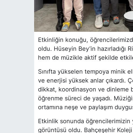
Etkinliğin konuğu, öğrencilerimi
oldu. Hüseyin Bey’in hazırladığı 
hem de müzikle aktif şekilde etkil
Sınıfta yükselen tempoya minik ell
ve enerjisi yüksek anlar çıkardı. 
dikkat, koordinasyon ve dinleme be
öğrenme süreci de yaşadı. Müziğin iy
ortamına neşe ve paylaşım duygus
Etkinlik sonunda öğrencilerimizin
görüntüsü oldu. Bahçeşehir Kolej