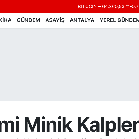
BITCOIN
64.360,53
%-0.7
DOLAR
47,7069
%0.1
KİKA
GÜNDEM
ASAYİŞ
ANTALYA
YEREL GÜNDE
EURO
55,0265
%0.0
STERLİN
64,1897
%0.0
GRAM ALTIN
6618.49
%2.1
BİST100
13.887
%6
i Minik Kalpleri 