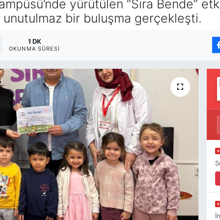
ampüsü’nde yürütülen “Sıra Bende” etk
n unutulmaz bir buluşma gerçekleşti.
1 DK
OKUNMA SÜRESI
S
İ