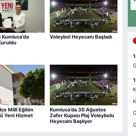
K
M
d
i Kumluca’da
Voleybol Heyecanı Başladı
uruldu
E
Y
1
G
1
O
K
A
H
E
K
çe Millî Eğitim
Kumluca’da 30 Ağustos
G
ü Yeni Hizmet
Zafer Kupası Plaj Voleybolu
Heyecanı Başlıyor
G
E