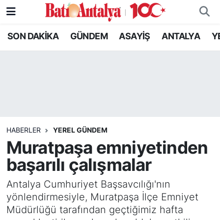
SON DAKİKA
GÜNDEM
ASAYİŞ
ANTALYA
Y
SON DAKİKA
Nöbetçi Eczaneler
GÜNDEM
Hava Durumu
ASAYİŞ
Trafik Durumu
ANTALYA
Süper Lig Puan Durumu ve Fikstür
HABERLER
YEREL GÜNDEM
YEREL GÜNDEM
Tüm Manşetler
Muratpaşa emniyetinden
başarılı çalışmalar
RESMİ İLANLAR
Son Dakika Haberleri
Antalya Cumhuriyet Başsavcılığı'nın
EKONOMİ
Haber Arşivi
yönlendirmesiyle, Muratpaşa İlçe Emniyet
Müdürlüğü tarafından geçtiğimiz hafta