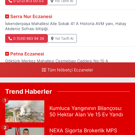
0 (212) 813 00 03
Yol Tarifi Al
Serra Nur Eczanesi
İskenderpaşa Mahallesi Aile Sokak 41 A Historia AVM yanı, Hatay
Akdeniz Sofrası bitişiği.
0 (536) 663 94 36
Yol Tarifi Al
Petna Eczanesi
Göktürk Merkez Mahallesi Çeşmebaşı Caddesi No:10 A
Tüm Nöbetçi Eczaneler
0 (212) 360 18 23
Yol Tarifi Al
Sacide Eczanesi
Trend Haberler
Karlıktepe Mahallesi Soğanlık Caddesi No:34 A
1
0 (216) 504 24 53
Yol Tarifi Al
Kumluca Yangınının Bilançosu:
50 Hektar Alan Ve 15 Ev Yandı
Bulvar Eczanesi
Ahmet Yesevi Mahallesi Abbas Medeni Sokak 17 A Çiftlik
2
NEXA Sigorta Brokerlik MPS
köprüsünü geçtikten sonra Harman Mobilya arkası, Tulumba