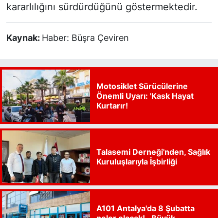
kararlılığını sürdürdüğünü göstermektedir.
Kaynak:
Haber: Büşra Çeviren
Motosiklet Sürücülerine
Önemli Uyarı: 'Kask Hayat
Kurtarır!
Talasemi Derneği'nden, Sağlık
Kuruluşlarıyla İşbirliği
A101 Antalya'da 8 Şubatta
neler olacak!.. Büyük