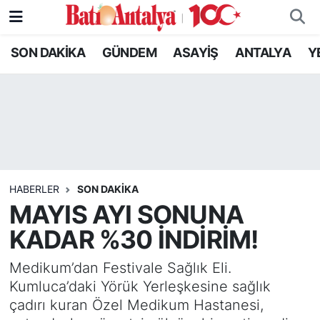
SON DAKİKA
GÜNDEM
ASAYİŞ
ANTALYA
Y
SON DAKİKA
Nöbetçi Eczaneler
GÜNDEM
Hava Durumu
ASAYİŞ
Trafik Durumu
ANTALYA
Süper Lig Puan Durumu ve Fikstür
HABERLER
SON DAKIKA
YEREL GÜNDEM
Tüm Manşetler
MAYIS AYI SONUNA
KADAR %30 İNDİRİM!
RESMİ İLANLAR
Son Dakika Haberleri
Medikum’dan Festivale Sağlık Eli.
EKONOMİ
Haber Arşivi
Kumluca’daki Yörük Yerleşkesine sağlık
çadırı kuran Özel Medikum Hastanesi,