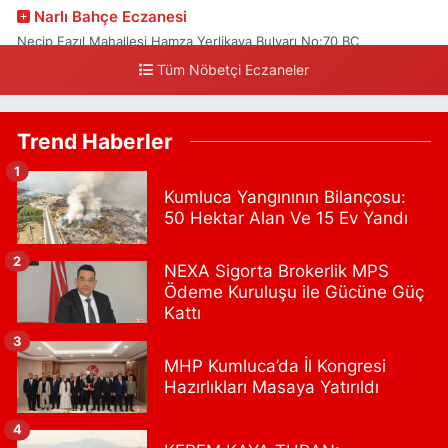
Narlı Bahçe Eczanesi
Necip Fazıl Mahallesi Hamza Yerlikaya Bulvarı No:70 BC
Tüm Nöbetçi Eczaneler
0 (216) 784 50 77
Yol Tarifi Al
Erenköy Rüzgar Eczanesi
Trend Haberler
Erenköy Mahallesi Kantarcırıza Sokak No:23 B
1
0 (543) 576 82 04
Yol Tarifi Al
Kumluca Yangınının Bilançosu:
50 Hektar Alan Ve 15 Ev Yandı
Serenay Eczanesi
Mimar Sinan Merkez Mahallesi Bayar Sokak No:35 A MİMARSİNAN
2
NEXA Sigorta Brokerlik MPS
DEVLET HASTANESİNİN ÜST GEÇİDİNDEN KARŞI YOLA GEÇİNCE
Ödeme Kuruluşu ile Gücüne Güç
200M YÜRÜME MESAFESİ
Kattı
0 (551) 362 34 77
Yol Tarifi Al
3
MHP Kumluca’da İl Kongresi
Ümit Eczanesi
Hazırlıkları Masaya Yatırıldı
Merkez Mahallesi Eski Edirne Cad. No:1175 A Arnavutköy Tıp
Merkezi bitişiği. Faruk Güllüoğlu ve Flo ayakkabıcılık karşısı.
4
Arnavutkoy Devlet Hastahanesine 1 dakika yürüme mesafesi