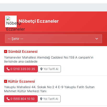
Nöbetçi Eczaneler
Sümbül Eczanesi
Yamanevler Mahallesi Alemdağ Caddesi No:159 A canpark'ın
ilerisinde ana caddede
0 (216) 335 00 35
Yol Tarifi Al
Kültür Eczanesi
Yakuplu Mahallesi 44. Sokak No:2 4 E-9 Yakuplu Fatih Sultan
Mehmet Kültür Merkezi Yanı
0 (555) 804 10 50
Yol Tarifi Al