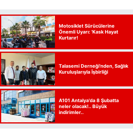
Motosiklet Sürücülerine
Önemli Uyarı: 'Kask Hayat
Kurtarır!
Talasemi Derneği'nden, Sağlık
Kuruluşlarıyla İşbirliği
A101 Antalya'da 8 Şubatta
neler olacak!.. Büyük
indirimler..