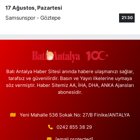
0 (216) 459 11 56
Yol Tarifi Al
17 Ağustos, Pazartesi
Samsunspor - Göztepe
Akgül Eczanesi
21:30
Aksaray Mahallesi Teceddüt Sokak No:13
0 (212) 529 21 61
Yol Tarifi Al
Nokta Eczanesi
Karlıktepe Mahallesi İnönü Caddesi 57A Esentepe Taksi
Durağı'ndan D-100 karayolu yönünde dönünce Sönmez Et'in üç
bina yanı, Bim Market karşısı.
Batı Antalya Haber Sitesi anında habere ulaşmanızı sağlar,
tarafsız ve güvenilirdir. Basın ve Yayın ilkelerine uymaya
0 (216) 517 84 57
Yol Tarifi Al
söz vermiştir. Haber Sitemiz AA, İHA, DHA, ANKA Ajansları
abonesidir.
Nilgün Eczanesi
Etiler Mahallesi Tepecik Yolu Caddesi 90 A Alkent Hıllsıde Çıkış
Kapısı Karşı Köşesinde
Yeni Mahalle 536 Sokak No: 27/B Finike/ANTALYA
0 (212) 351 05 05
Yol Tarifi Al
0242 855 38 29
Çanakkale Eczanesi
[email protected]