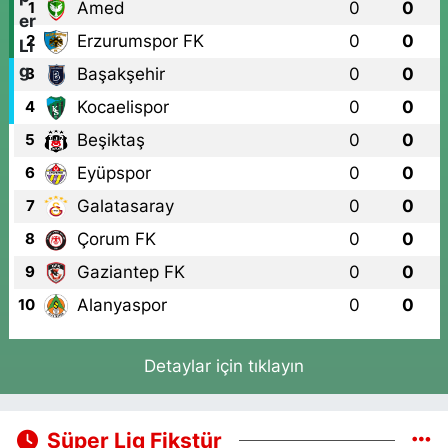
Amed
0
0
1
DOKUZ NOKTA NATURE ANAOKULU ÇAPRAZI
Erzurumspor FK
0
0
2
0 (212) 741 38 07
Yol Tarifi Al
Başakşehir
0
0
3
Busem Eczanesi
Kocaelispor
0
0
4
Bağlarbaşı Mahallesi İnönü Caddesi 85 B
Beşiktaş
0
0
5
0 (216) 459 56 70
Yol Tarifi Al
Eyüpspor
0
0
6
Galatasaray
0
0
7
Alp Eczanesi
Mehmet Akif Mahallesi Süphan Sokak 8 A 1 Numaralı Sağlık Ocağı
Çorum FK
0
0
8
Yanı ve Cuma Pazarı Başı
Gaziantep FK
0
0
9
0 (212) 494 32 16
Yol Tarifi Al
Alanyaspor
0
0
10
Bostancı Eczanesi
Bostancı Mahallesi Prof. Ali Nihat Tarlan Caddesi 54 B Bostancı
Detaylar için tıklayın
Shell'den E-5'e çıkan yol üzerinde sağda
0 (850) 677 56 16
Yol Tarifi Al
Süper Lig Fikstür